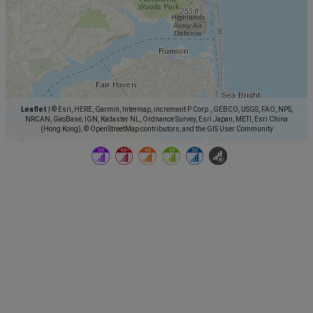
Leaflet
|
© Esri, HERE, Garmin, Intermap, increment P Corp., GEBCO, USGS, FAO, NPS,
NRCAN, GeoBase, IGN, Kadaster NL, Ordnance Survey, Esri Japan, METI, Esri China
(Hong Kong), © OpenStreetMap contributors, and the GIS User Community