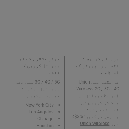
موبائل کوریج کا
دیگر علاقوں کے لیے
نقشہ ہر آپریٹر کے
موبائل کوریج کے
لحاظ سے
نقشے
یہ نقشہ میں Union
3G / 4G / 5G میں بھی
Wireless 2G، 3G، 4G
موبائیل نیٹورک
اور 5G موبائل نیٹ
کوریج دیکھیں۔ :
ورک کی کوریج کی
New York City
نمائندگی کرتا ہے۔
Los Angeles
یہ بھی دیکھیں: %2$s
Chicago
میں
Union Wireless
Houston