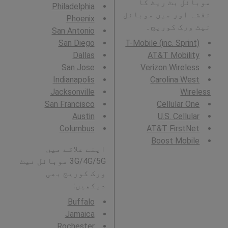
موبائل بٹ ریٹ کا
Philadelphia
نقشہ اور میں موبائل
Phoenix
نیٹ ورک کوریج۔
San Antonio
San Diego
T-Mobile (inc. Sprint)
Dallas
AT&T Mobility
San Jose
Verizon Wireless
Indianapolis
Carolina West
Jacksonville
Wireless
San Francisco
Cellular One
Austin
U.S. Cellular
Columbus
AT&T FirstNet
Boost Mobile
اپنے علاقے میں
3G/4G/5G موبائل نیٹ
ورک کوریج بھی
دیکھیں:
Buffalo
Jamaica
Rochester