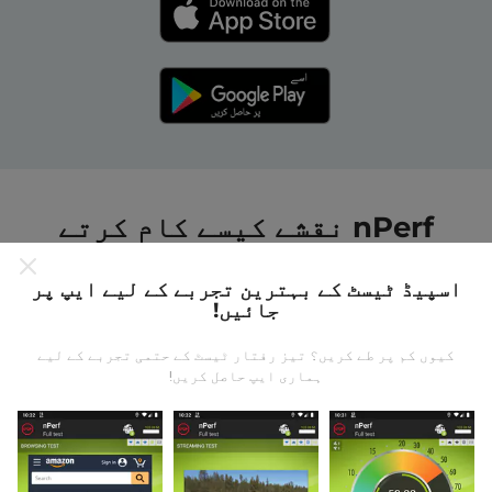
nPerf نقشے کیسے کام کرتے
ہیں ؟
اسپیڈ ٹیسٹ کے بہترین تجربے کے لیے ایپ پر
جائیں!
کیوں کم پر طے کریں؟ تیز رفتار ٹیسٹ کے حتمی تجربے کے لیے
ہماری ایپ حاصل کریں!
ڈیٹا کہاں سے آتا ہے؟
یہ اعدادوشمار nPerf ایپ کے صارفین کے ذریعہ کئے
گئے ٹیسٹوں سے جمع کیا گیا ہے۔ یہ ایسے میدان ہیں جو