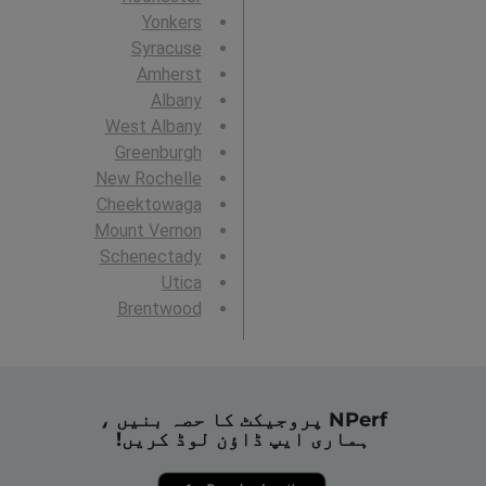
Yonkers
Syracuse
Amherst
Albany
West Albany
Greenburgh
New Rochelle
Cheektowaga
Mount Vernon
Schenectady
Utica
Brentwood
NPerf پروجیکٹ کا حصہ بنیں ،
ہماری ایپ ڈاؤن لوڈ کریں!