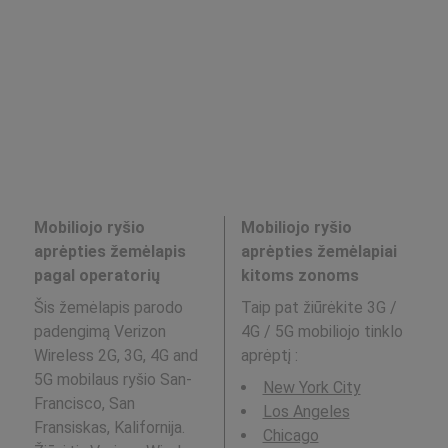
Mobiliojo ryšio
Mobiliojo ryšio
aprėpties žemėlapis
aprėpties žemėlapiai
pagal operatorių
kitoms zonoms
Šis žemėlapis parodo
Taip pat žiūrėkite 3G /
padengimą Verizon
4G / 5G mobiliojo tinklo
Wireless 2G, 3G, 4G and
aprėptį
:
5G mobilaus ryšio San-
New York City
Francisco, San
Los Angeles
Fransiskas, Kalifornija.
Chicago