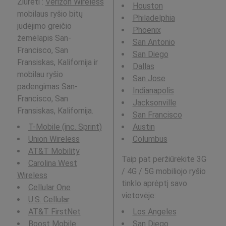
Žiūrėti :
Verizon Wireless
Houston
mobilaus ryšio bitų
Philadelphia
judėjimo greičio
Phoenix
žemėlapis San-
San Antonio
Francisco, San
San Diego
Fransiskas, Kalifornija ir
Dallas
mobilau ryšio
San Jose
padengimas San-
Indianapolis
Francisco, San
Jacksonville
Fransiskas, Kalifornija.
San Francisco
T-Mobile (inc. Sprint)
Austin
Union Wireless
Columbus
AT&T Mobility
Taip pat peržiūrėkite 3G
Carolina West
/ 4G / 5G mobiliojo ryšio
Wireless
tinklo aprėptį savo
Cellular One
vietovėje:
U.S. Cellular
AT&T FirstNet
Los Angeles
Boost Mobile
San Diego