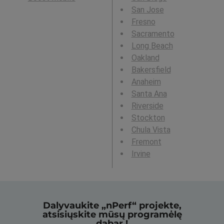
San Jose
Fresno
Sacramento
Long Beach
Oakland
Bakersfield
Anaheim
Santa Ana
Riverside
Stockton
Chula Vista
Fremont
Irvine
Dalyvaukite „nPerf“ projekte,
atsisiųskite mūsų programėlę
dabar !