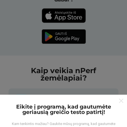
Kaip veikia nPerf
žemėlapiai?
Eikite į programą, kad gautumėte
geriausią greičio testo patirtį!
Iš kur gaunami duomenys?
Kam tenkintis mažiau? Gaukite mūsų programą, kad gautumėte