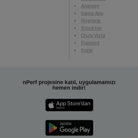
Anaheim
Santa Ana
Riverside
Stockton
Chula Vista
Fremont
Irvine
nPerf projesine katıl, uygulamamızı
hemen indir!