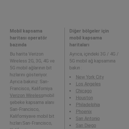
Mobil kapsama
Diğer bölgeler için
haritası operatör
mobil kapsama
bazında
haritaları
Bu harita Verizon
Ayrıca,
içindeki 3G / 4G /
Wireless 2G, 3G, 4G ve
5G mobil ağ kapsamına
5G mobil ağlarının bit
bakın :
hızlarını gösteriyor.
New York City
Ayrıca bakınız: San-
Los Angeles
Francisco, Kaliforniya
Chicago
Verizon Wireless
mobil
Houston
şebeke kapsama alanı
Philadelphia
San-Francisco,
Phoenix
Kaliforniyave mobil bit
San Antonio
hızları.San-Francisco,
San Diego