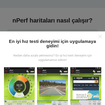
nPerf haritaları nasıl çalışır?
En iyi hız testi deneyimi için uygulamaya
gidin!
Veriler nereden geliyor?
Neden daha azıyla yetinesiniz? En iyi hız testi deneyimi için
uygulamamızı edinin!
Veriler, nPerf uygulamasının kullanıcıları tarafından
gerçekleştirilen testlerden toplanmıştır. Bunlar, gerçek
koşullarda, doğrudan sahada yapılan testlerdir. Siz de
dahil olmak istiyorsanız, tüm yapmanız gereken nPerf
uygulamasını akıllı telefonunuza indirmek.
Ne kadar
fazla veri varsa, haritalar o kadar kapsamlı olur!