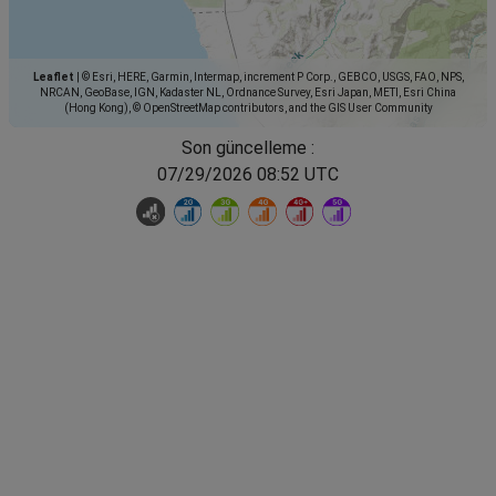
Leaflet
|
© Esri, HERE, Garmin, Intermap, increment P Corp., GEBCO, USGS, FAO, NPS,
NRCAN, GeoBase, IGN, Kadaster NL, Ordnance Survey, Esri Japan, METI, Esri China
(Hong Kong), © OpenStreetMap contributors, and the GIS User Community
Son güncelleme :
07/29/2026 08:52 UTC