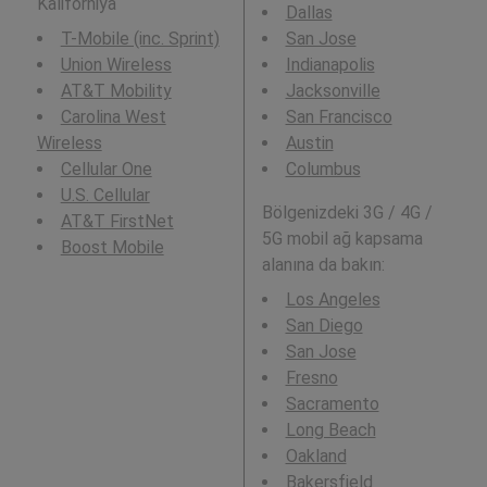
Kaliforniya
Dallas
T-Mobile (inc. Sprint)
San Jose
Union Wireless
Indianapolis
AT&T Mobility
Jacksonville
Carolina West
San Francisco
Wireless
Austin
Cellular One
Columbus
U.S. Cellular
Bölgenizdeki 3G / 4G /
AT&T FirstNet
5G mobil ağ kapsama
Boost Mobile
alanına da bakın:
Los Angeles
San Diego
San Jose
Fresno
Sacramento
Long Beach
Oakland
Bakersfield