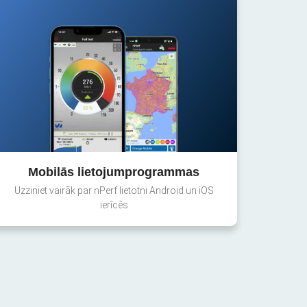
Mobilās lietojumprogrammas
Uzziniet vairāk par nPerf lietotni Android un iOS
ierīcēs