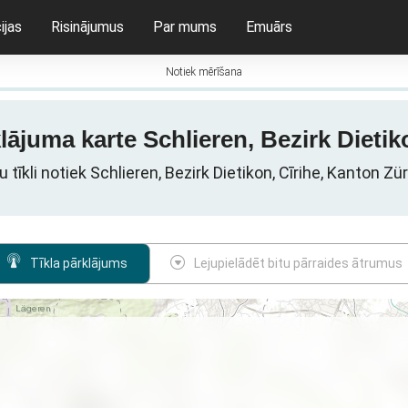
ijas
Risinājumus
Par mums
Emuārs
Notiek mērīšana
lājuma karte Schlieren, Bezirk Dietik
 tīkli notiek Schlieren, Bezirk Dietikon, Cīrihe, Kanton Zü
Tīkla pārklājums
Lejupielādēt bitu pārraides ātrumus