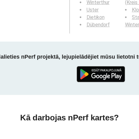
Winterthur
(Kreis 
Uster
Kl
Dietikon
St
Dübendorf
Winter
alieties nPerf projektā, lejupielādējiet mūsu lietotni tū
Kā darbojas nPerf kartes?