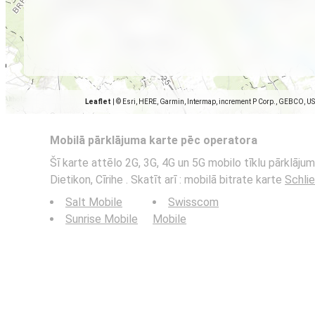
Leaflet
|
© Esri, HERE, Garmin, Intermap, increment P Corp., GEBCO, U
Mobilā pārklājuma karte pēc operatora
Šī karte attēlo 2G, 3G, 4G un 5G mobilo tīklu pārklājum
Dietikon, Cīrihe . Skatīt arī : mobilā bitrate karte
Schlie
Salt Mobile
Swisscom
Sunrise Mobile
Mobile