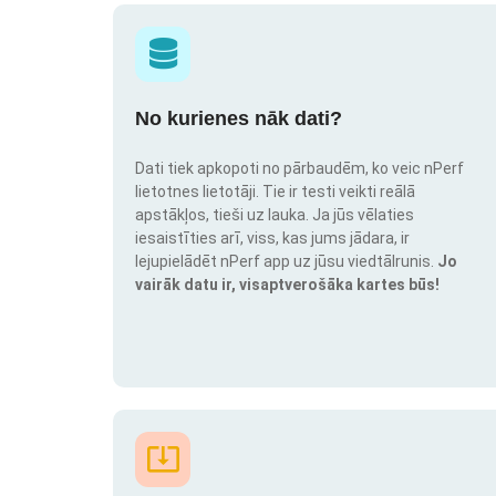
No kurienes nāk dati?
Dati tiek apkopoti no pārbaudēm, ko veic nPerf
lietotnes lietotāji. Tie ir testi veikti reālā
apstākļos, tieši uz lauka. Ja jūs vēlaties
iesaistīties arī, viss, kas jums jādara, ir
lejupielādēt nPerf app uz jūsu viedtālrunis.
Jo
vairāk datu ir, visaptverošāka kartes būs!