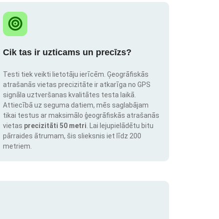
Cik tas ir uzticams un precīzs?
Testi tiek veikti lietotāju ierīcēm. Ģeogrāfiskās
atrašanās vietas precizitāte ir atkarīga no GPS
signāla uztveršanas kvalitātes testa laikā.
Attiecībā uz seguma datiem, mēs saglabājam
tikai testus ar maksimālo ģeogrāfiskās atrašanās
vietas
precizitāti 50 metri
. Lai lejupielādētu bitu
pārraides ātrumam, šis slieksnis iet līdz 200
metriem.