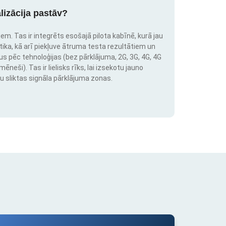
lizācija pastāv?
em. Tas ir integrēts esošajā pilota kabīnē, kurā jau
stika, kā arī piekļuve ātruma testa rezultātiem un
us pēc tehnoloģijas (bez pārklājuma, 2G, 3G, 4G, 4G
neši). Tas ir lielisks rīks, lai izsekotu jauno
u sliktas signāla pārklājuma zonas.