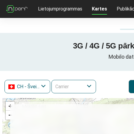
Lietojumprogrammas
Kartes
Publikāc
3G / 4G / 5G pārk
Mobilo datu
CH
- Šveice
+
−