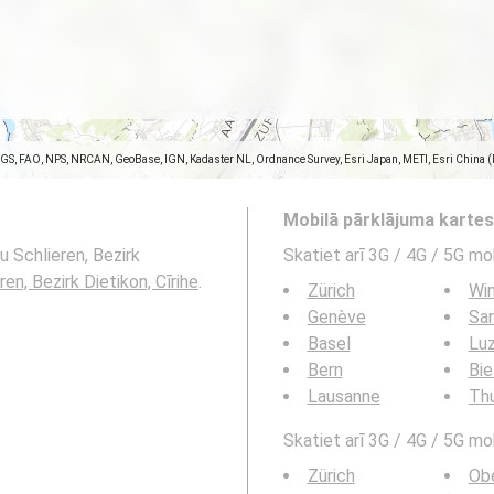
SGS, FAO, NPS, NRCAN, GeoBase, IGN, Kadaster NL, Ordnance Survey, Esri Japan, METI, Esri China 
Mobilā pārklājuma karte
u Schlieren, Bezirk
Skatiet arī 3G / 4G / 5G mo
ren, Bezirk Dietikon, Cīrihe
.
Zürich
Win
Genève
San
Basel
Lu
Bern
Bie
Lausanne
Th
Skatiet arī 3G / 4G / 5G mob
Zürich
Obe