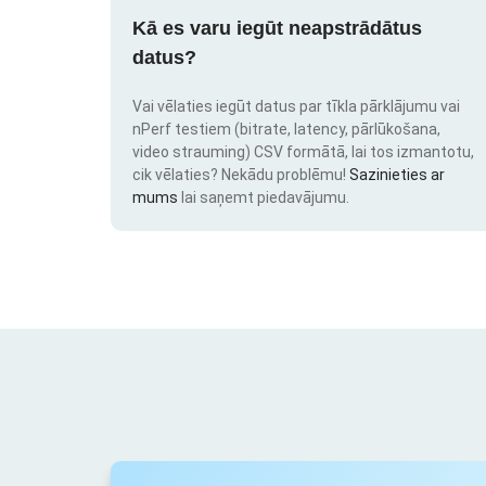
Kā es varu iegūt neapstrādātus
datus?
Vai vēlaties iegūt datus par tīkla pārklājumu vai
nPerf testiem (bitrate, latency, pārlūkošana,
video strauming) CSV formātā, lai tos izmantotu,
cik vēlaties? Nekādu problēmu!
Sazinieties ar
mums
lai saņemt piedavājumu.