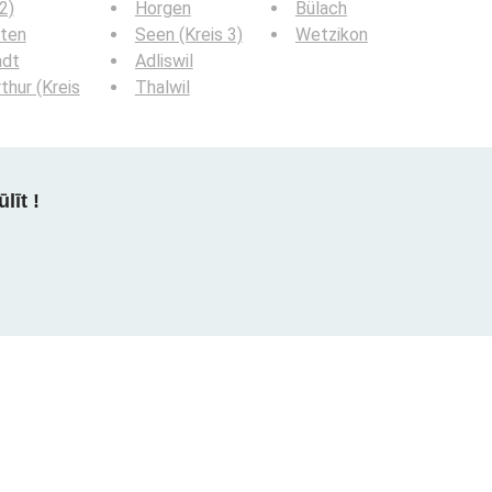
2)
Horgen
Bülach
oten
Seen (Kreis 3)
Wetzikon
adt
Adliswil
thur (Kreis
Thalwil
līt !