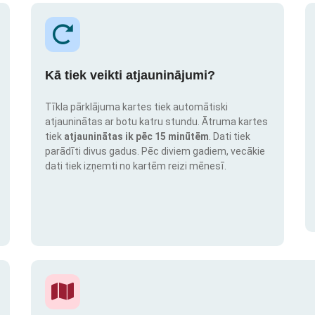
Kā tiek veikti atjauninājumi?
Tīkla pārklājuma kartes tiek automātiski
atjauninātas ar botu katru stundu. Ātruma kartes
tiek
atjauninātas ik pēc 15 minūtēm
. Dati tiek
parādīti divus gadus. Pēc diviem gadiem, vecākie
dati tiek izņemti no kartēm reizi mēnesī.