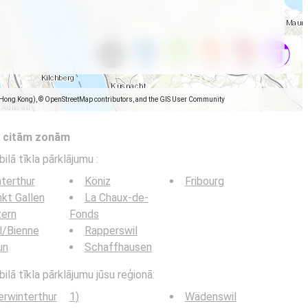
(Hong Kong), © OpenStreetMap contributors, and the GIS User Community
s citām zonām
bilā tīkla pārklājumu
:
terthur
Köniz
Fribourg
kt Gallen
La Chaux-de-
zern
Fonds
l/Bienne
Rapperswil
un
Schaffhausen
ilā tīkla pārklājumu jūsu reģionā:
rwinterthur
1)
Wädenswil