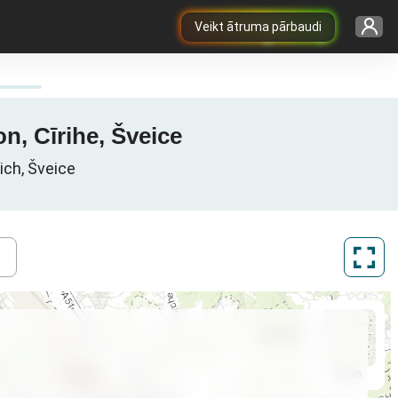
Veikt ātruma pārbaudi
on, Cīrihe, Šveice
rich, Šveice
ArcGIS