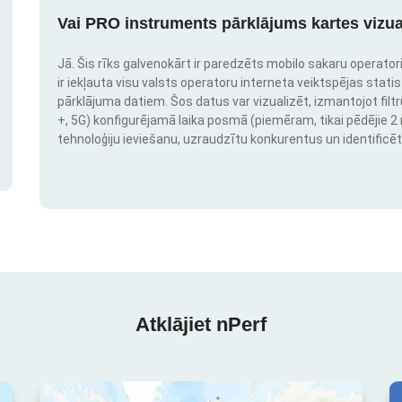
Vai PRO instruments pārklājums kartes vizua
Jā. Šis rīks galvenokārt ir paredzēts mobilo sakaru operatori
ir iekļauta visu valsts operatoru interneta veiktspējas stati
pārklājuma datiem. Šos datus var vizualizēt, izmantojot filtr
+, 5G) konfigurējamā laika posmā (piemēram, tikai pēdējie 2 mē
tehnoloģiju ieviešanu, uzraudzītu konkurentus un identificēt
Atklājiet nPerf