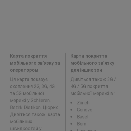
Карта покриття
Карти покриття
мобільного зв’язку за
мобільного зв’язку
оператором
для інших зон
Ця карта показує
Дивіться також 3G /
охоплення 2G, 3G, 4G
4G / 5G покриття
та 5G мобільної
мобільної мережі в
:
мережі у Schlieren,
Zürich
Bezirk Dietikon, Цюрих.
Genève
Дивіться також: карта
Basel
мобільних
Bern
швидкостей у
Lausanne