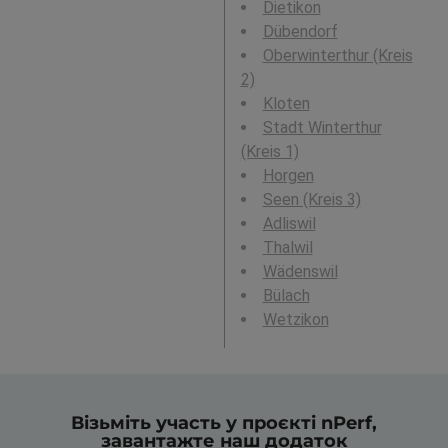
Dietikon
Dübendorf
Oberwinterthur (Kreis
2)
Kloten
Stadt Winterthur
(Kreis 1)
Horgen
Seen (Kreis 3)
Adliswil
Thalwil
Wädenswil
Bülach
Wetzikon
Візьміть участь у проєкті nPerf,
завантажте наш додаток