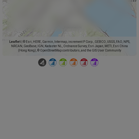
Leaflet
|
© Esri, HERE, Garmin, Intermap, increment P Corp., GEBCO, USGS, FAO, NPS,
NRCAN, GeoBase, IGN, Kadaster NL, Ordnance Survey, Esri Japan, METI, Esri China
(Hong Kong), © OpenStreetMap contributors, and the GIS User Community