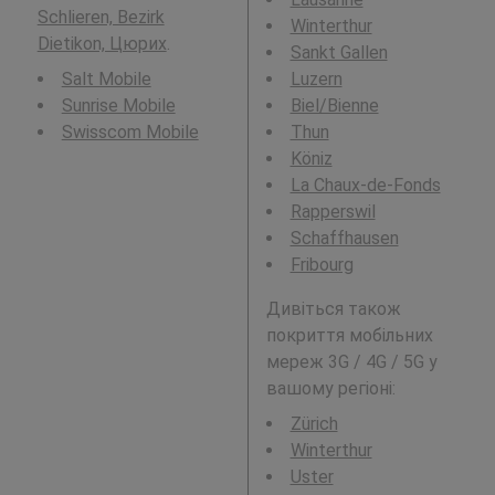
Schlieren, Bezirk
Winterthur
Dietikon, Цюрих
.
Sankt Gallen
Salt Mobile
Luzern
Sunrise Mobile
Biel/Bienne
Swisscom Mobile
Thun
Köniz
La Chaux-de-Fonds
Rapperswil
Schaffhausen
Fribourg
Дивіться також
покриття мобільних
мереж 3G / 4G / 5G у
вашому регіоні:
Zürich
Winterthur
Uster