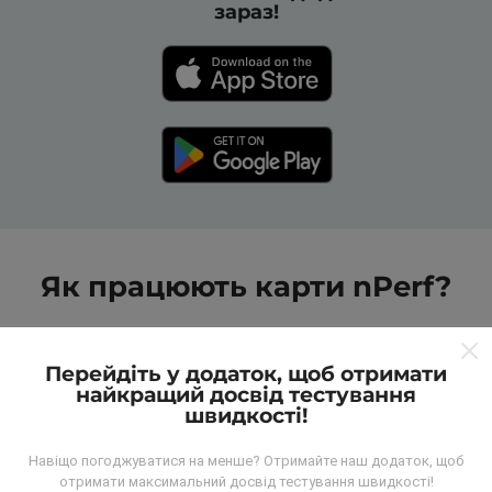
зараз!
Як працюють карти nPerf?
Перейдіть у додаток, щоб отримати
найкращий досвід тестування
швидкості!
Звідки беруться дані?
Навіщо погоджуватися на менше? Отримайте наш додаток, щоб
отримати максимальний досвід тестування швидкості!
Дані збираються з тестів, проведених