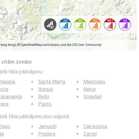
(Hong Kong), © OpenStreetMap contributors, and the GIS User Community
s citām zonām
bilā tīkla pārklājumu
:
rtagena
Santa Marta
Manizales
cuta
Ibagué
Neiva
caramanga
Bello
Soledad
eira
Pasto
ilā tīkla pārklājumu jūsu reģionā:
rtago
Jamundí
Caicedonia
ga
Pradera
Zarzal