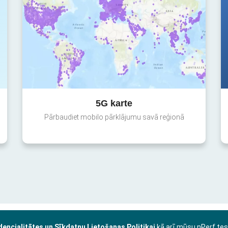
5G karte
Pārbaudiet mobilo pārklājumu savā reģionā
dencialitātes un Sīkdatņu Lietošanas Politikai
kā arī mūsu nPerf te