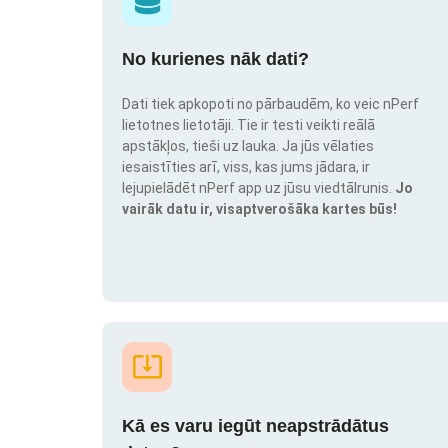
No kurienes nāk dati?
Dati tiek apkopoti no pārbaudēm, ko veic nPerf
lietotnes lietotāji. Tie ir testi veikti reālā
apstākļos, tieši uz lauka. Ja jūs vēlaties
iesaistīties arī, viss, kas jums jādara, ir
lejupielādēt nPerf app uz jūsu viedtālrunis.
Jo
vairāk datu ir, visaptverošāka kartes būs!
Kā es varu iegūt neapstrādātus