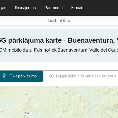
ijas
Risinājumus
Par mums
Emuārs
Notiek mērīšana
G pārklājuma karte - Buenaventura, 
M mobilo datu tīkls notiek Buenaventura, Valle del Cau
Tīkla pārklājums
Lejupielādēt bitu pārraides ātrumus