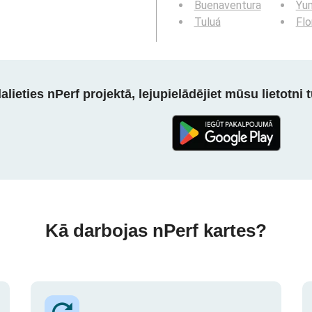
Buenaventura
Yu
Tuluá
Flo
alieties nPerf projektā, lejupielādējiet mūsu lietotni tū
Kā darbojas nPerf kartes?