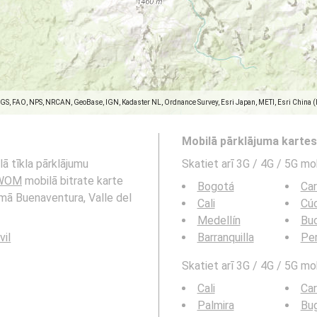
SGS, FAO, NPS, NRCAN, GeoBase, IGN, Kadaster NL, Ordnance Survey, Esri Japan, METI, Esri China 
Mobilā pārklājuma karte
ā tīkla pārklājumu
Skatiet arī 3G / 4G / 5G mo
 WOM
mobilā bitrate karte
Bogotá
Ca
umā Buenaventura, Valle del
Cali
Cú
Medellín
Bu
vil
Barranquilla
Per
Skatiet arī 3G / 4G / 5G mob
Cali
Ca
Palmira
Bu