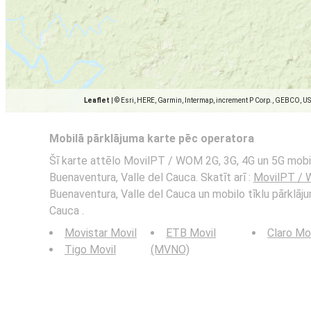
Leaflet
|
© Esri, HERE, Garmin, Intermap, increment P Corp., GEBCO, U
Mobilā pārklājuma karte pēc operatora
Šī karte attēlo MovilPT / WOM 2G, 3G, 4G un 5G mobil
Buenaventura, Valle del Cauca. Skatīt arī :
MovilPT /
Buenaventura, Valle del Cauca un mobilo tīklu pārklāj
Cauca .
Movistar Movil
ETB Movil
Claro Mo
Tigo Movil
(MVNO)