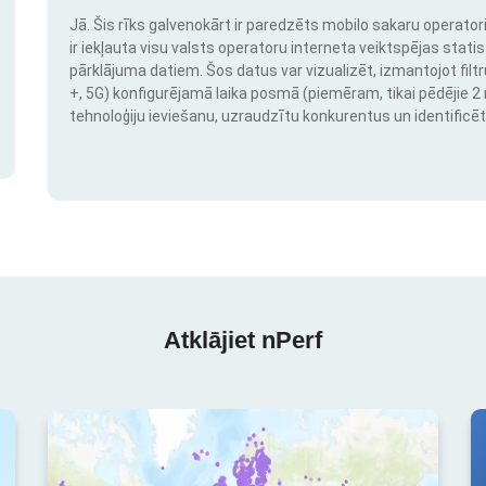
Jā. Šis rīks galvenokārt ir paredzēts mobilo sakaru operatori
ir iekļauta visu valsts operatoru interneta veiktspējas stati
pārklājuma datiem. Šos datus var vizualizēt, izmantojot filtr
+, 5G) konfigurējamā laika posmā (piemēram, tikai pēdējie 2 mē
tehnoloģiju ieviešanu, uzraudzītu konkurentus un identificēt
Atklājiet nPerf