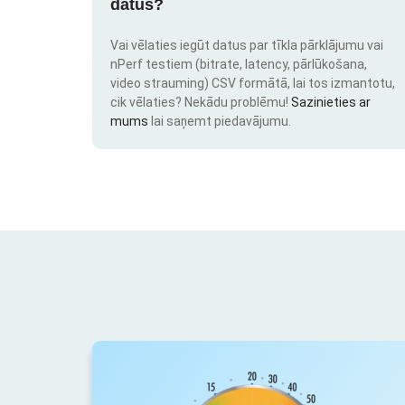
datus?
Vai vēlaties iegūt datus par tīkla pārklājumu vai
nPerf testiem (bitrate, latency, pārlūkošana,
video strauming) CSV formātā, lai tos izmantotu,
cik vēlaties? Nekādu problēmu!
Sazinieties ar
mums
lai saņemt piedavājumu.