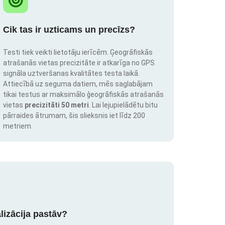
Cik tas ir uzticams un precīzs?
Testi tiek veikti lietotāju ierīcēm. Ģeogrāfiskās
atrašanās vietas precizitāte ir atkarīga no GPS
signāla uztveršanas kvalitātes testa laikā.
Attiecībā uz seguma datiem, mēs saglabājam
tikai testus ar maksimālo ģeogrāfiskās atrašanās
vietas
precizitāti 50 metri
. Lai lejupielādētu bitu
pārraides ātrumam, šis slieksnis iet līdz 200
metriem.
lizācija pastāv?