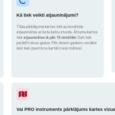
Kā tiek veikti atjauninājumi?
Tīkla pārklājuma kartes tiek automātiski
atjauninātas ar botu katru stundu. Ātruma kartes
tiek
atjauninātas ik pēc 15 minūtēm
. Dati tiek
parādīti divus gadus. Pēc diviem gadiem, vecākie
dati tiek izņemti no kartēm reizi mēnesī.
Vai PRO instruments pārklājums kartes vizua