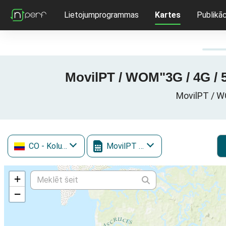
Lietojumprogrammas
Kartes
Publikāc
MovilPT / WOM"3G / 4G / 5
MovilPT / WO
CO
- Kolumbija
MovilPT / WOM
+
−