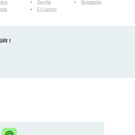
mbo
Sevilla
Roldanillo
rida
El Cerrito
līt !