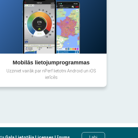
Mobilās lietojumprogrammas
Uzziniet vairāk par nPerf lietotni Android un iOS
ierīcēs
sta
Gala Lietotāja Licenses Līgums
.
Labi