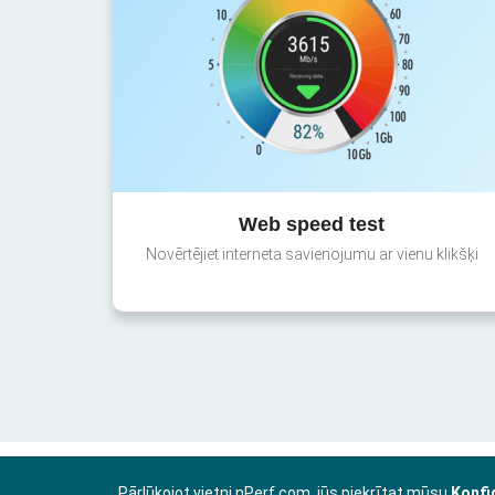
Web speed test
Novērtējiet interneta savienojumu ar vienu klikšķi
Pārlūkojot vietni nPerf.com, jūs piekrītat mūsu
Konfi