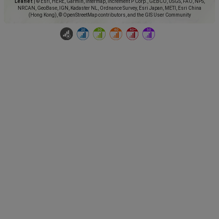
Leaflet
|
© Esri, HERE, Garmin, Intermap, increment P Corp., GEBCO, USGS, FAO, NPS,
NRCAN, GeoBase, IGN, Kadaster NL, Ordnance Survey, Esri Japan, METI, Esri China
(Hong Kong), © OpenStreetMap contributors, and the GIS User Community