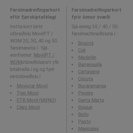
Farsímadreifingarkort
Farsímadreifingarkort
eftir fjarskiptafélagi
fyrir önnur svæði
Þetta kort birtir
Sjá einnig 3G / 4G / 5G
útbreiðslu MovilPT /
farsímaútbreiðsluna í
:
WOM 2G, 3G, 4G og 5G
Bogotá
farsímaneta í . Sjá
Cali
ennfremur:
MovilPT /
Medellín
WOM
útbreiðslukort yfir
Barranquilla
bitahraða í og og fyrir
Cartagena
netútbreiðslu í .
Cúcuta
Movistar Movil
Bucaramanga
Tigo Movil
Pereira
ETB Movil (MVNO)
Santa Marta
Claro Movil
Ibagué
Bello
Pasto
Manizales