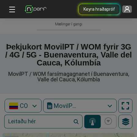
Keyra hraðapróf
Mælingar í gangi
Þekjukort MovilPT / WOM fyrir 3G
/ 4G / 5G - Buenaventura, Valle del
Cauca, Kólumbía
MovilPT / WOM farsímagagnanet í Buenaventura,
Valle del Cauca, Kólumbía
CO
MovilPT / WOM