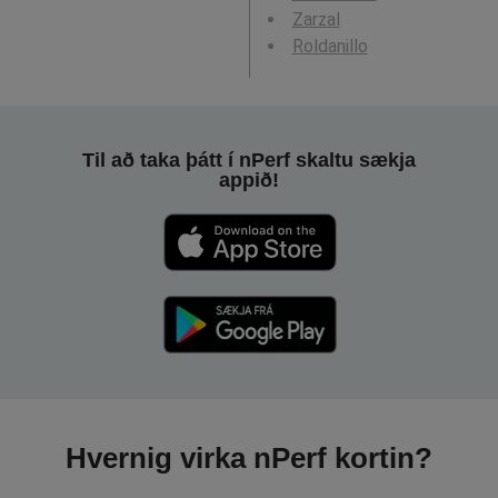
Zarzal
Roldanillo
Til að taka þátt í nPerf skaltu sækja
appið!
Hvernig virka nPerf kortin?