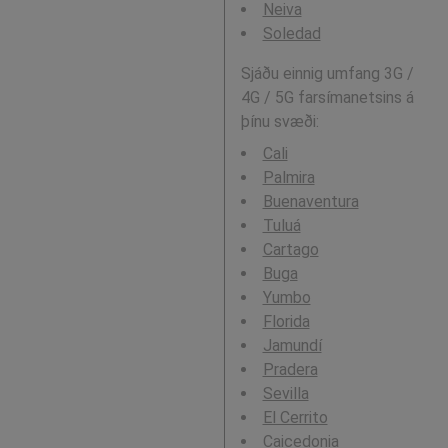
Neiva
Soledad
Sjáðu einnig umfang 3G /
4G / 5G farsímanetsins á
þínu svæði:
Cali
Palmira
Buenaventura
Tuluá
Cartago
Buga
Yumbo
Florida
Jamundí
Pradera
Sevilla
El Cerrito
Caicedonia