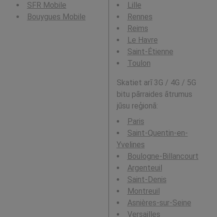
SFR Mobile
Lille
Bouygues Mobile
Rennes
Reims
Le Havre
Saint-Étienne
Toulon
Skatiet arī 3G / 4G / 5G
bitu pārraides ātrumus
jūsu reģionā:
Paris
Saint-Quentin-en-
Yvelines
Boulogne-Billancourt
Argenteuil
Saint-Denis
Montreuil
Asnières-sur-Seine
Versailles