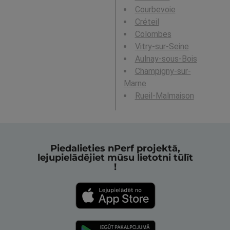
Courbevoie
Créteil
Colombes
Vitry-sur-Seine
Aulnay-sous-Bois
Champigny-sur-
Marne
Rueil-Malmaison
Piedalieties nPerf projektā,
lejupielādējiet mūsu lietotni tūlīt
!