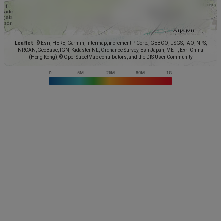
Leaflet
|
© Esri, HERE, Garmin, Intermap, increment P Corp., GEBCO, USGS, FAO, NPS,
NRCAN, GeoBase, IGN, Kadaster NL, Ordnance Survey, Esri Japan, METI, Esri China
(Hong Kong), © OpenStreetMap contributors, and the GIS User Community