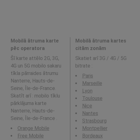
Mobilā ātruma karte
Mobilā ātruma kartes
pēc operatora
citām zonām
Šī karte attēlo 2G, 3G,
Skatiet arī 3G / 4G / 5G
4G un 5G mobilo sakaru
bitrate
:
tīkla pārraides ātrumu
Paris
Nanterre, Hauts-de-
Marseille
Seine, Île-de-France.
Lyon
Skatīt arī : mobilo tīklu
Toulouse
pārklājuma karte
Nice
Nanterre, Hauts-de-
Nantes
Seine, Île-de-France .
Strasbourg
Orange Mobile
Montpellier
Free Mobile
Bordeaux