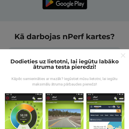
Kā darbojas nPerf kartes?
Dodieties uz lietotni, lai iegūtu labāko
ātruma testa pieredzi!
No kurienes nāk dati?
Kāpēc samierināties ar mazāk? Iegūstiet mūsu lietotni, lai iegūtu
maksimālu ātruma pārbaudes pieredzi!
Dati tiek apkopoti no pārbaudēm, ko veic nPerf
lietotnes lietotāji. Tie ir testi veikti reālā apstākļos,
tieši uz lauka. Ja jūs vēlaties iesaistīties arī, viss, kas
jums jādara, ir lejupielādēt nPerf app uz jūsu
viedtālrunis.
Jo vairāk datu ir, visaptverošāka kartes
būs!