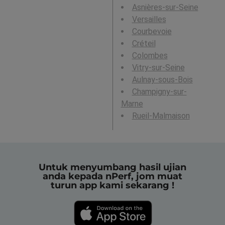
Asnières-sur-Seine
Versailles
Courbevoie
Créteil
Colombes
Vitry-sur-Seine
Aulnay-sous-Bois
Champigny-sur-
Marne
Rueil-Malmaison
Untuk menyumbang hasil ujian
anda kepada nPerf, jom muat
turun app kami sekarang !