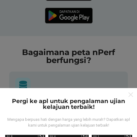
Bagaimana peta nPerf
berfungsi?
Pergi ke apl untuk pengalaman ujian
Dari mana asalnya data-data ni?
kelajuan terbaik!
Data-data dikumpulkan dari ujian yang telah dilakukan
Mengapa berpuas hati dengan harga yang lebih murah? Dapatkan apl
oleh pengguna app kami sendiri. Ujian ini dijalankan
kami untuk pengalaman ujian kelajuan terbaik!
terus dari lokasi mereka! Sekiranya anda berminat,
jom muat turun app nPerf sekarang juga.
Lagi banyak