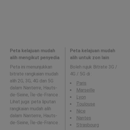
Peta kelajuan mudah
Peta kelajuan mudah
alih mengikut penyedia
alih untuk zon lain
Peta ini menunjukkan
Boleh rujuk Bitrate 3G /
bitrate rangkaian mudah
4G / 5G di
:
alih 2G, 3G, 4G dan 5G
Paris
dalam Nanterre, Hauts-
Marseille
de-Seine, Île-de-France .
Lyon
Lihat juga: peta liputan
Toulouse
rangkaian mudah alih
Nice
dalam Nanterre, Hauts-
Nantes
de-Seine, Île-de-France .
Strasbourg