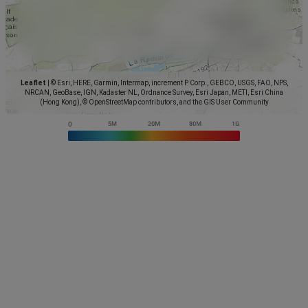
Leaflet
|
© Esri, HERE, Garmin, Intermap, increment P Corp., GEBCO, USGS, FAO, NPS,
NRCAN, GeoBase, IGN, Kadaster NL, Ordnance Survey, Esri Japan, METI, Esri China
(Hong Kong), © OpenStreetMap contributors, and the GIS User Community