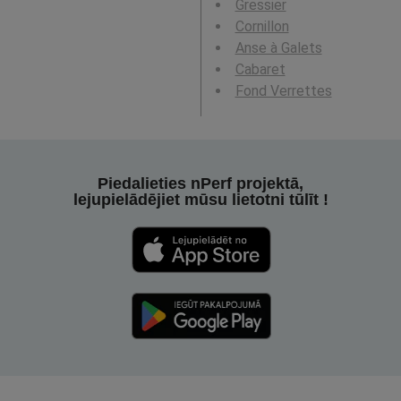
Gressier
Cornillon
Anse à Galets
Cabaret
Fond Verrettes
Piedalieties nPerf projektā,
lejupielādējiet mūsu lietotni tūlīt !