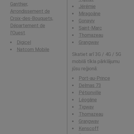
Ganthier,
Jérémie
Arrondissement de
Miragoâne
Croix-des-Bouquets,
Gonayiv
Département de
Saint-Marc
l'Ouest
.
Thomazeau
Digicel
Grangwav
Natcom Mobile
Skatiet arī 3G / 4G / 5G
mobilā tīkla pārklājumu
jūsu reģionā:
Port-au-Prince
Delmas 73
Pétionville
Léogâne
Tigwav
Thomazeau
Grangwav
Kenscoff