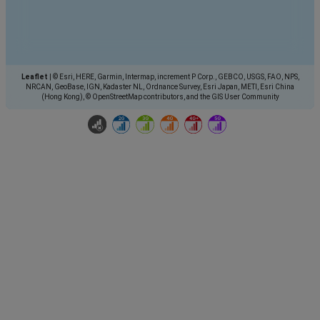
Leaflet
|
© Esri, HERE, Garmin, Intermap, increment P Corp., GEBCO, USGS, FAO, NPS,
NRCAN, GeoBase, IGN, Kadaster NL, Ordnance Survey, Esri Japan, METI, Esri China
(Hong Kong), © OpenStreetMap contributors, and the GIS User Community