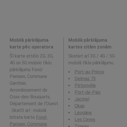
Mobilā pārklājuma
Mobilā pārklājuma
karte pēc operatora
kartes citām zonām
Šī karte attēlo 2G, 3G,
Skatiet arī 3G / 4G / 5G
4G un 5G mobilo tīklu
mobilā tīkla pārklājumu
:
pārklājumu Fond-
Port-au-Prince
Parisien, Commune
Delmas 73
Ganthier,
Pétionville
Arrondissement de
Port-de-Paix
Croix-des-Bouquets,
Jacmel
Département de l'Ouest
Okap
. Skatīt arī : mobilā
Léogâne
bitrate karte
Fond-
Les Cayes
Parisien, Commune
Tigwav