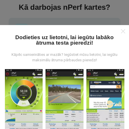
Kā darbojas nPerf kartes?
Dodieties uz lietotni, lai iegūtu labāko
ātruma testa pieredzi!
No kurienes nāk dati?
Kāpēc samierināties ar mazāk? Iegūstiet mūsu lietotni, lai iegūtu
maksimālu ātruma pārbaudes pieredzi!
Dati tiek apkopoti no pārbaudēm, ko veic nPerf
lietotnes lietotāji. Tie ir testi veikti reālā apstākļos,
tieši uz lauka. Ja jūs vēlaties iesaistīties arī, viss, kas
jums jādara, ir lejupielādēt nPerf app uz jūsu
viedtālrunis.
Jo vairāk datu ir, visaptverošāka kartes
būs!