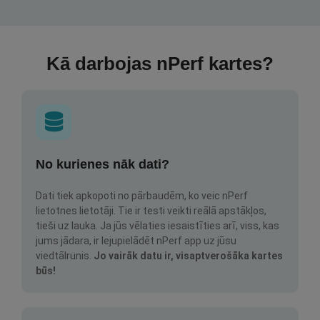
Kā darbojas nPerf kartes?
No kurienes nāk dati?
Dati tiek apkopoti no pārbaudēm, ko veic nPerf
lietotnes lietotāji. Tie ir testi veikti reālā apstākļos,
tieši uz lauka. Ja jūs vēlaties iesaistīties arī, viss, kas
jums jādara, ir lejupielādēt nPerf app uz jūsu
viedtālrunis.
Jo vairāk datu ir, visaptverošāka kartes
būs!