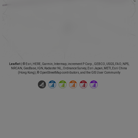
Leaflet
|
© Esri, HERE, Garmin, Intermap, increment P Corp., GEBCO, USGS, FAO, NPS,
NRCAN, GeoBase, IGN, Kadaster NL, Ordnance Survey, Esri Japan, METI, Esri China
(Hong Kong), © OpenStreetMap contributors, and the GIS User Community