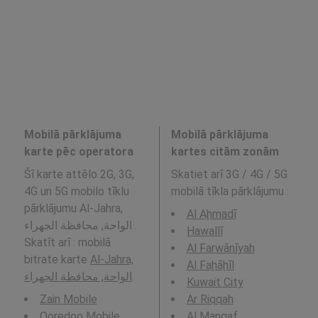
Mobilā pārklājuma
Mobilā pārklājuma
karte pēc operatora
kartes citām zonām
Šī karte attēlo 2G, 3G,
Skatiet arī 3G / 4G / 5G
4G un 5G mobilo tīklu
mobilā tīkla pārklājumu
:
pārklājumu Al-Jahra,
Al Aḩmadī
الواحة, محافظة الجهراء .
Ḩawallī
Skatīt arī : mobilā
Al Farwānīyah
bitrate karte
Al-Jahra,
Al Faḩāḩīl
الواحة, محافظة الجهراء
.
Kuwait City
Zain Mobile
Ar Riqqah
Ooredoo Mobile
Al Manqaf