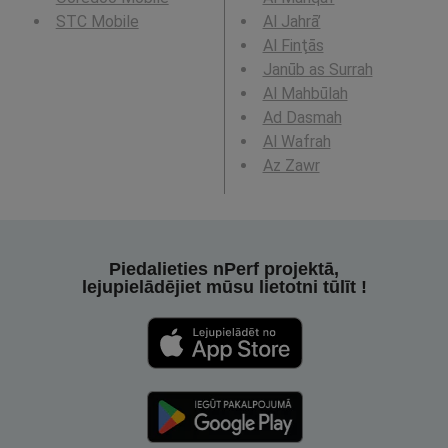
STC Mobile
Al Jahrā’
Al Finţās
Janūb as Surrah
Al Mahbūlah
Ad Dasmah
Al Wafrah
Az Zawr
Piedalieties nPerf projektā,
lejupielādējiet mūsu lietotni tūlīt !