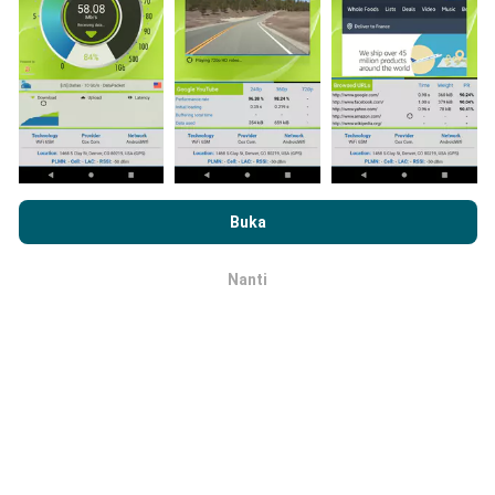
Sejauh mana ketepatan dan
kebernasannya?
Dengan melayari nPerf.com, anda bersetuju dengan
Dasar
Ujian dilakukan pada peranti pengguna. Ketepatan
Privasi dan Penggunaan Cookies
serta ujian nPerf
Perjanjian
Buka
geolokasi bergantung pada kualiti penerimaan isyarat
Lesen Pengguna Akhir
.
GPS pada masa ujian dijalankan. Untuk data liputan,
kami hanya dapat menjalankan ujian dengan geolokasi
Nanti
OK
yang maksimum
tepat 50 meter
. Untuk bitrate muat
turun, ambang (threshold) ini dapat mencapai
sehingga 200 meter.