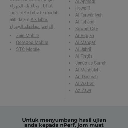
Al Aḩmadī
محافظة الجهراء . Lihat
Ḩawallī
juga: peta bitrate mudah
Al Farwānīyah
alih dalam
Al-Jahra,
Al Faḩāḩīl
الواحة, محافظة الجهراء
.
Kuwait City
Zain Mobile
Ar Riqqah
Ooredoo Mobile
Al Manqaf
STC Mobile
Al Jahrā’
Al Finţās
Janūb as Surrah
Al Mahbūlah
Ad Dasmah
Al Wafrah
Az Zawr
Untuk menyumbang hasil ujian
anda kepada nPerf, jom muat