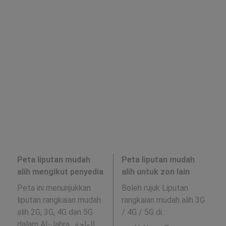
Peta liputan mudah
Peta liputan mudah
alih mengikut penyedia
alih untuk zon lain
Peta ini menunjukkan
Boleh rujuk Liputan
liputan rangkaian mudah
rangkaian mudah alih 3G
alih 2G, 3G, 4G dan 5G
/ 4G / 5G di
:
dalam Al-Jahra, الواحة,