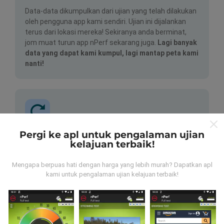
Data-data dikumpulkan dari ujian yang telah dilakukan
oleh pengguna app kami sendiri. Ujian ini dijalankan
terus dari lokasi mereka! Sekiranya anda berminat,
jom muat turun app nPerf sekarang juga.
Lagi banyak
data yang dapat kami kumpul, lagi mantap peta kami
nanti!
Pergi ke apl untuk pengalaman ujian
Bagaimana kami update?
kelajuan terbaik!
Peta liputan rangkaian akan dikemas kini oleh bot
Mengapa berpuas hati dengan harga yang lebih murah? Dapatkan apl
secara automatik pada setiap jam. Kelajuan peta
kami untuk pengalaman ujian kelajuan terbaik!
dikemas kini setiap 15 minit
. Data dipaparkan
selama dua tahun. Selepas itu, data paling lama akan
dibuang dari peta setiap bulan.