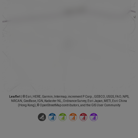
Leaflet
|
© Esri, HERE, Garmin, Intermap, increment P Corp., GEBCO, USGS, FAO, NPS,
NRCAN, GeoBase, IGN, Kadaster NL, Ordnance Survey, Esri Japan, METI, Esri China
(Hong Kong), © OpenStreetMap contributors, and the GIS User Community