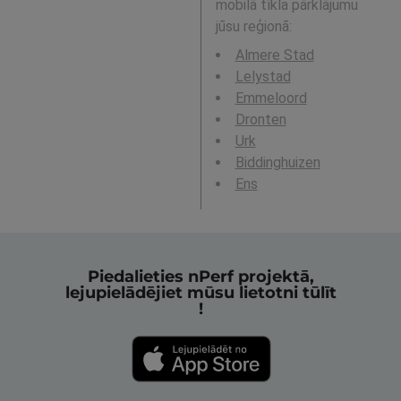
mobilā tīkla pārklājumu
jūsu reģionā:
Almere Stad
Lelystad
Emmeloord
Dronten
Urk
Biddinghuizen
Ens
Piedalieties nPerf projektā,
lejupielādējiet mūsu lietotni tūlīt
!