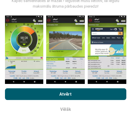
Kāpēc samierināties ar mazāk? Iegūstiet mūsu lietotni, lai iegūtu
maksimālu ātruma pārbaudes pieredzi!
Kā tiek veikti atjauninājumi?
Tīkla pārklājuma kartes tiek automātiski atjauninātas
ar botu katru stundu. Ātruma kartes tiek
atjauninātas
ik pēc 15 minūtēm
. Dati tiek parādīti divus gadus. Pēc
diviem gadiem, vecākie dati tiek izņemti no kartēm
reizi mēnesī.
Pārlūkojot vietni nPerf.com, jūs piekrītat mūsu
Konfidencialitātes un Sīkdatņu Lietošanas Politikai
kā arī
Atvērt
mūsu nPerf testa
Gala Lietotāja Licenses Līgums
.
Vēlāk
Labi
Cik tas ir uzticams un precīzs?