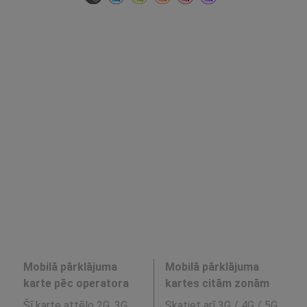
Mobilā pārklājuma
Mobilā pārklājuma
karte pēc operatora
kartes citām zonām
Šī karte attēlo 2G, 3G,
Skatiet arī 3G / 4G / 5G