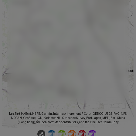
Leaflet
|
© Esri, HERE, Garmin, Intermap, increment P Corp., GEBCO, USGS, FAO, NPS,
NRCAN, GeoBase, IGN, Kadaster NL, Ordnance Survey, Esri Japan, METI, Esri China
(Hong Kong), © OpenStreetMap contributors, and the GIS User Community