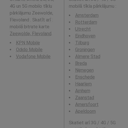
4G un 5G mobilo tīklu
mobilā tīkla pārklājumu
:
pārklājumu Zeewolde,
Amsterdam
Flevoland . Skatīt arī :
Rotterdam
mobilā bitrate karte
Utrecht
Zeewolde, Flevoland
.
Eindhoven
KPN Mobile
Tilburg
Odido Mobile
Groningen
Vodafone Mobile
Almere Stad
Breda
Nijmegen
Enschede
Haarlem
Arnhem
Zaanstad
Amersfoort
Apeldoorn
Skatiet arī 3G / 4G / 5G