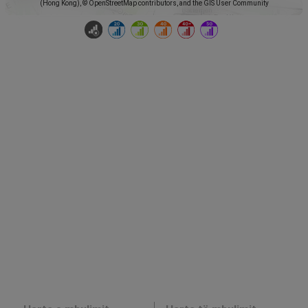
(Hong Kong), © OpenStreetMap contributors, and the GIS User Community