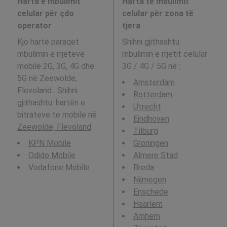
Harta e mbulimit
Harta të mbulimit
celular për çdo
celular për zona të
operator
tjera
Kjo hartë paraqet
Shihni gjithashtu
mbulimin e rrjeteve
mbulimin e rrjetit celular
mobile 2G, 3G, 4G dhe
3G / 4G / 5G në
:
5G në Zeewolde,
Amsterdam
Flevoland . Shihni
Rotterdam
gjithashtu: hartën e
Utrecht
bitrateve të mobile në
Eindhoven
Zeewolde, Flevoland
.
Tilburg
KPN Mobile
Groningen
Odido Mobile
Almere Stad
Vodafone Mobile
Breda
Nijmegen
Enschede
Haarlem
Arnhem