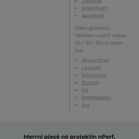
Zaanstad
Amersfoort
Apeldoorn
Shihni gjithashtu
mbulimin e rrjetit celular
3G / 4G / 5G në zonën
tuaj:
Almere Stad
Lelystad
Emmeloord
Dronten
Urk
Biddinghuizen
Ens
Merrni pjesë në projektin nPerf,