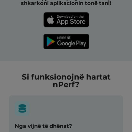
shkarkoni aplikacionin tonë tani!
Si funksionojnë hartat
nPerf?
Nga vijnë të dhënat?