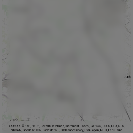
Leaflet
|
© Esri, HERE, Garmin, Intermap, increment P Corp., GEBCO, USGS, FAO, NPS,
NRCAN, GeoBase, IGN, Kadaster NL, Ordnance Survey, Esri Japan, METI, Esri China