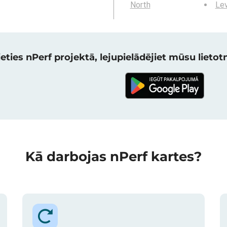
North
Lev
eties nPerf projektā, lejupielādējiet mūsu lietotni
Kā darbojas nPerf kartes?