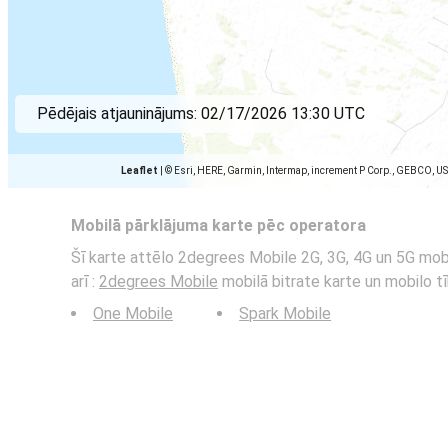
Pēdējais atjauninājums:
02/17/2026 13:30 UTC
Leaflet
|
© Esri, HERE, Garmin, Intermap, increment P Corp., GEBCO, U
Mobilā pārklājuma karte pēc operatora
Šī karte attēlo 2degrees Mobile 2G, 3G, 4G un 5G mobil
arī :
2degrees Mobile
mobilā bitrate karte un mobilo tī
One Mobile
Spark Mobile