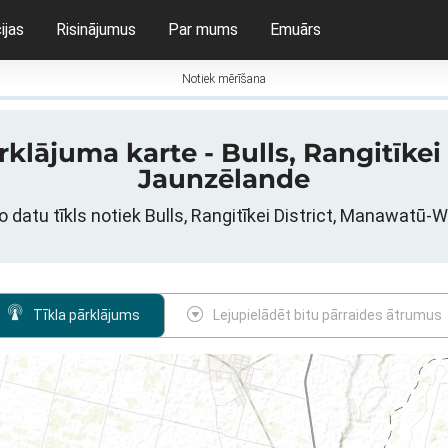
ijas
Risinājumus
Par mums
Emuārs
Notiek mērīšana
rklājuma karte - Bulls, Rangitīk
Jaunzēlande
 datu tīkls notiek Bulls, Rangitīkei District, Manawatū
Tīkla pārklājums
Lejupielādēt bitu pārraides ātrumus