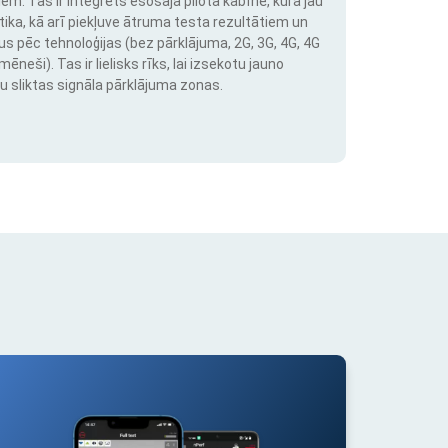
em. Tas ir integrēts esošajā pilota kabīnē, kurā jau
stika, kā arī piekļuve ātruma testa rezultātiem un
us pēc tehnoloģijas (bez pārklājuma, 2G, 3G, 4G, 4G
neši). Tas ir lielisks rīks, lai izsekotu jauno
u sliktas signāla pārklājuma zonas.