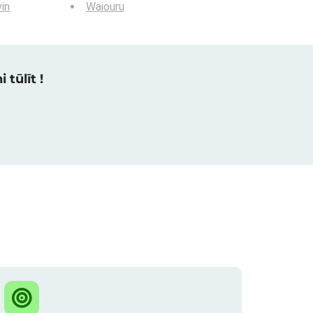
in
Waiouru
 tūlīt !