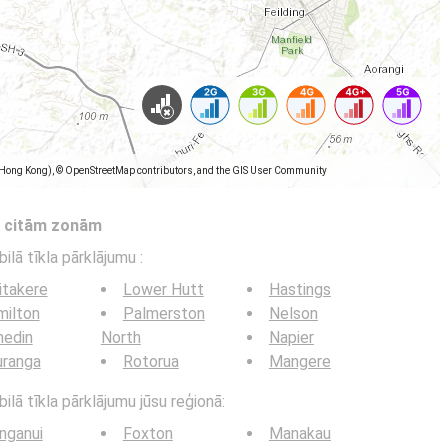
(Hong Kong), © OpenStreetMap contributors, and the GIS User Community
s citām zonām
bilā tīkla pārklājumu
:
itakere
Lower Hutt
Hastings
milton
Palmerston
Nelson
nedin
North
Napier
uranga
Rotorua
Mangere
ilā tīkla pārklājumu jūsu reģionā:
nganui
Foxton
Manakau