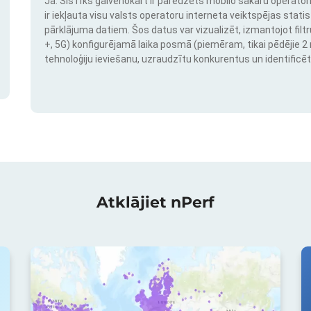
Jā. Šis rīks galvenokārt ir paredzēts mobilo sakaru operatori
ir iekļauta visu valsts operatoru interneta veiktspējas stati
pārklājuma datiem. Šos datus var vizualizēt, izmantojot filtr
+, 5G) konfigurējamā laika posmā (piemēram, tikai pēdējie 2 mē
tehnoloģiju ieviešanu, uzraudzītu konkurentus un identificēt
Atklājiet nPerf