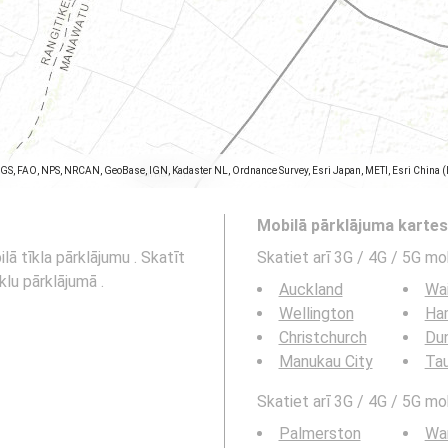
SGS, FAO, NPS, NRCAN, GeoBase, IGN, Kadaster NL, Ordnance Survey, Esri Japan, METI, Esri China 
Mobilā pārklājuma karte
ā tīkla pārklājumu . Skatīt
Skatiet arī 3G / 4G / 5G mo
klu pārklājumā .
Auckland
Wa
Wellington
Ha
Christchurch
Du
Manukau City
Ta
Skatiet arī 3G / 4G / 5G mob
Palmerston
Wa