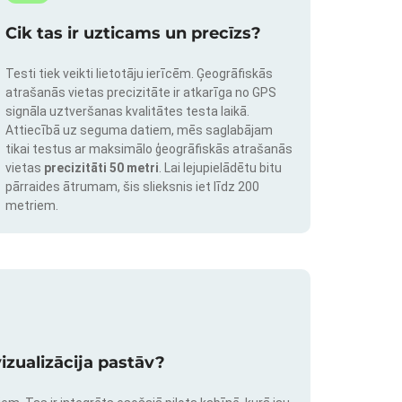
Cik tas ir uzticams un precīzs?
Testi tiek veikti lietotāju ierīcēm. Ģeogrāfiskās
atrašanās vietas precizitāte ir atkarīga no GPS
signāla uztveršanas kvalitātes testa laikā.
Attiecībā uz seguma datiem, mēs saglabājam
tikai testus ar maksimālo ģeogrāfiskās atrašanās
vietas
precizitāti 50 metri
. Lai lejupielādētu bitu
pārraides ātrumam, šis slieksnis iet līdz 200
metriem.
izualizācija pastāv?