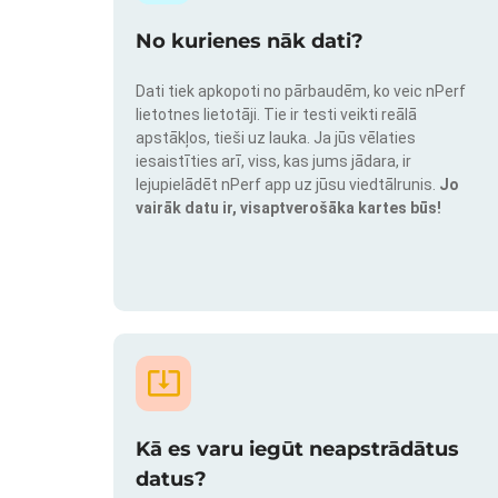
No kurienes nāk dati?
Dati tiek apkopoti no pārbaudēm, ko veic nPerf
lietotnes lietotāji. Tie ir testi veikti reālā
apstākļos, tieši uz lauka. Ja jūs vēlaties
iesaistīties arī, viss, kas jums jādara, ir
lejupielādēt nPerf app uz jūsu viedtālrunis.
Jo
vairāk datu ir, visaptverošāka kartes būs!
Kā es varu iegūt neapstrādātus
datus?