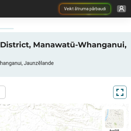
Veikt ātruma pārbaudi
ei District, Manawatū-Whanganui,
-Whanganui, Jaunzēlande
ArcGIS