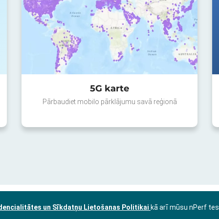
5G karte
Pārbaudiet mobilo pārklājumu savā reģionā
dencialitātes un Sīkdatņu Lietošanas Politikai
kā arī mūsu nPerf te