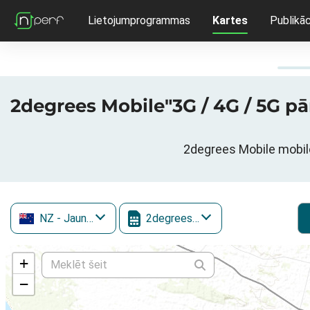
Lietojumprogrammas
Kartes
Publikāc
2degrees Mobile"3G / 4G / 5G pā
2degrees Mobile mobilo
NZ
- Jaunzēlande
2degrees Mobile
+
−