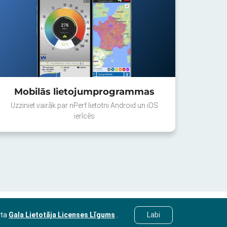
Mobilās lietojumprogrammas
Uzziniet vairāk par nPerf lietotni Android un iOS
ierīcēs
sta
Gala Lietotāja Licenses Līgums
.
Labi