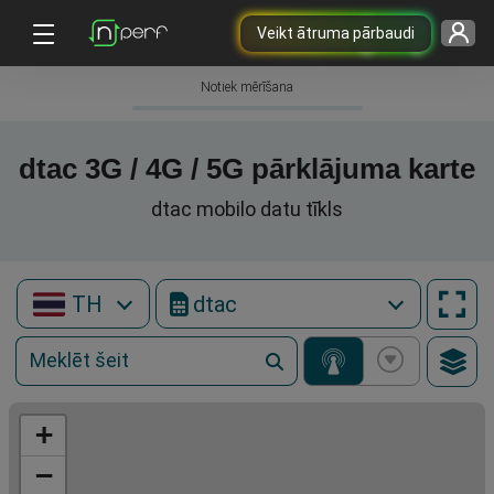
Veikt ātruma pārbaudi
Notiek mērīšana
dtac 3G / 4G / 5G pārklājuma karte
dtac mobilo datu tīkls
TH
dtac
+
−