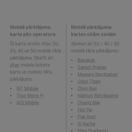
Mobilā pārklājuma
Mobilā pārklājuma
karte pēc operatora
kartes citām zonām
Šī karte attēlo dtac 2G,
Skatiet arī 3G / 4G / 5G
3G, 4G un 5G mobilā tīkla
mobilā tīkla pārklājumu
:
pārklājumu. Skatīt arī :
Bangkok
dtac
mobilo bitrate
Samut Prakan
karte un mobilo tīklu
Mueang Nonthaburi
pārklājums.
Udon Thani
NT Mobile
Chon Buri
True Move H
Nakhon Ratchasima
AIS Mobile
Chiang Mai
Hat Yai
Pak Kret
Si Racha
Phra Pradaeng