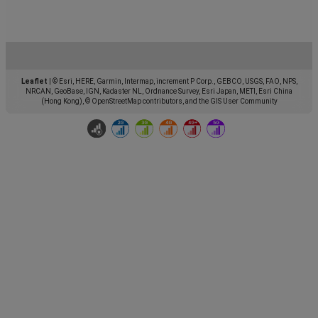
Leaflet
|
© Esri, HERE, Garmin, Intermap, increment P Corp., GEBCO, USGS, FAO, NPS,
NRCAN, GeoBase, IGN, Kadaster NL, Ordnance Survey, Esri Japan, METI, Esri China
(Hong Kong), © OpenStreetMap contributors, and the GIS User Community