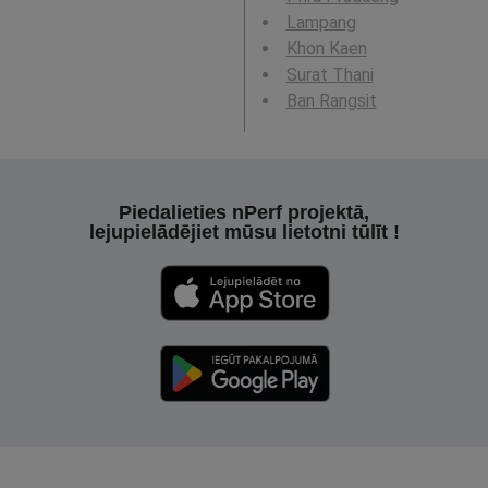
Lampang
Khon Kaen
Surat Thani
Ban Rangsit
Piedalieties nPerf projektā,
lejupielādējiet mūsu lietotni tūlīt !