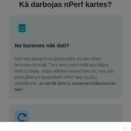
Kā darbojas nPerf kartes?
No kurienes nāk dati?
Dati tiek apkopoti no pārbaudēm, ko veic nPerf
lietotnes lietotāji. Tie ir testi veikti reālā apstākļos,
tieši uz lauka. Ja jūs vēlaties iesaistīties arī, viss, kas
jums jādara, ir lejupielādēt nPerf app uz jūsu
viedtālrunis.
Jo vairāk datu ir, visaptverošāka kartes
būs!