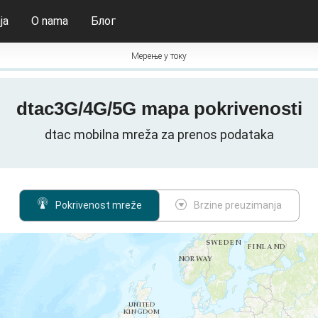
ja
O nama
Блог
Мерење у току
dtac3G/4G/5G mapa pokrivenosti
dtac mobilna mreža za prenos podataka
Pokrivenost mreže
Brzine preuzimanja