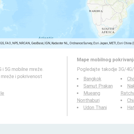
SGS, FAO, NPS, NRCAN, GeoBase, IGN, Kadaster NL, Ordnance Survey, Esri Japan, METI, Esri China 
Mape mobilnog pokrivanj
 i 5G mobilne mreže.
Pogledajte takodje 3G/4G/
 mreže i pokrivenost
Bangkok
Cho
Samut Prakan
Na
le
Mueang
Ratch
Nonthaburi
Chi
Udon Thani
Hat