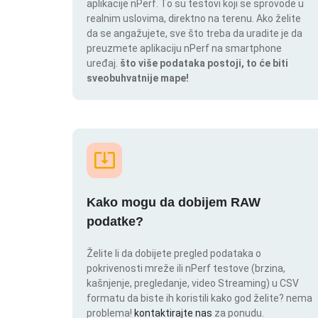
aplikacije nPerf. To su testovi koji se sprovode u
realnim uslovima, direktno na terenu. Ako želite
da se angažujete, sve što treba da uradite je da
preuzmete aplikaciju nPerf na smartphone
uređaj.
što više podataka postoji, to će biti
sveobuhvatnije mape!
Kako mogu da dobijem RAW
podatke?
Želite li da dobijete pregled podataka o
pokrivenosti mreže ili nPerf testove (brzina,
kašnjenje, pregledanje, video Streaming) u CSV
formatu da biste ih koristili kako god želite? nema
problema!
kontaktirajte nas
za ponudu.