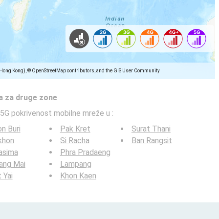
(Hong Kong), © OpenStreetMap contributors, and the GIS User Community
a za druge zone
5G pokrivenost mobilne mreže u
:
n Buri
Pak Kret
Surat Thani
khon
Si Racha
Ban Rangsit
asima
Phra Pradaeng
ang Mai
Lampang
 Yai
Khon Kaen