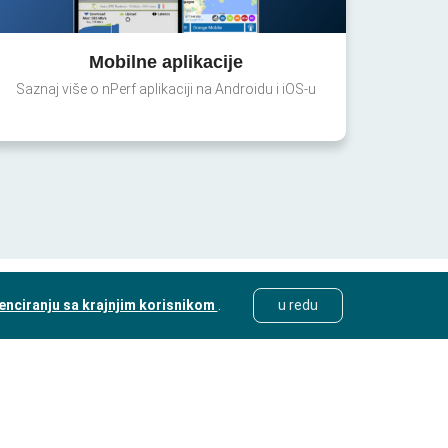
Mobilne aplikacije
Saznaj više o nPerf aplikaciji na Androidu i iOS-u
cenciranju sa krajnjim korisnikom
.
u redu