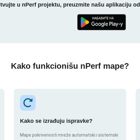
tvujte u nPerf projektu, preuzmite našu aplikaciju o
Kako funkcionišu nPerf mape?
Kako se izrađuju ispravke?
Mape pokrivenosti mreže automatski i sistemski