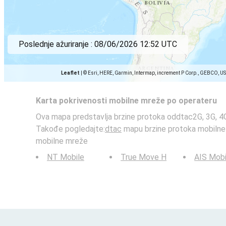
Poslednje ažuriranje :
08/06/2026 12:52 UTC
Leaflet
|
© Esri, HERE, Garmin, Intermap, increment P Corp., GEBCO, U
Karta pokrivenosti mobilne mreže po operateru
Ova mapa predstavlja brzine protoka oddtac2G, 3G, 4G
Takođe pogledajte:
dtac
mapu brzine protoka mobilne
mobilne mreže
NT Mobile
True Move H
AIS Mobi