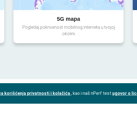
5G mapa
Pogledaj pokrivenost mobilnog interneta u tvojoj
okolini
a korišćenja privatnosti i kolačića
, kao i naš nPerf test
ugovor o li