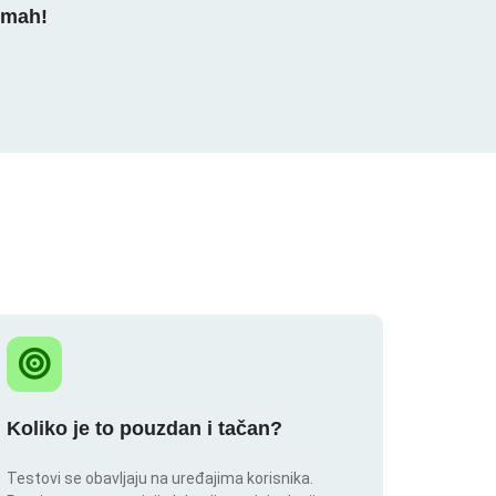
dmah!
Koliko je to pouzdan i tačan?
Testovi se obavljaju na uređajima korisnika.