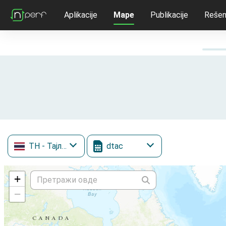
Aplikacije
Mape
Publikacije
Rešen
TH
- Тајланд
dtac
+
−