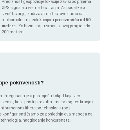
Preciznost geopozicije lokacije zavisi od prijema
GPS signala u vreme testiranja. Za podatke o
izveštavanju, zadržavamo testove samo sa
maksimalnom geolokacijom
preciznošću od 50
metara
. Za brzine preuzimanja, ovaj prag ide do
200 metara.
mape pokrivenosti?
 Integrisana je u postojeću kokpit koja već
 zemlji, kao i pristup rezultatima brzog testiranja i
i primenom filtera po tehnologiji (bez
ože konfigurisati (samo za poslednja dva meseca na
h tehnologija, nadgledanje konkurenata i