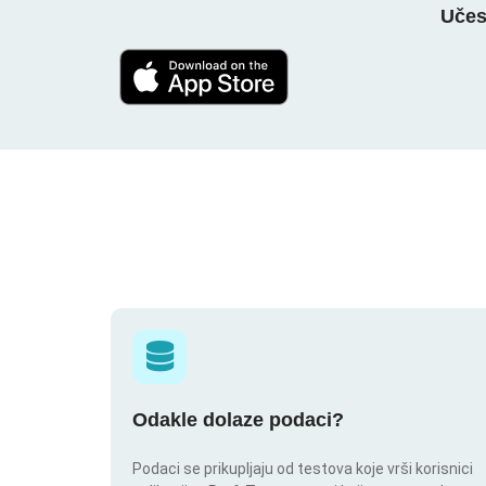
Učes
Odakle dolaze podaci?
Podaci se prikupljaju od testova koje vrši korisnici