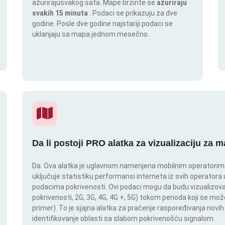
ažurirajusvakog sata. Mape brzinte se
ažuriraju
svakih 15 minuta
. Podaci se prikazuju za dve
godine. Posle dve godine najstariji podaci se
uklanjaju sa mapa jednom mesečno.
Da li postoji PRO alatka za vizualizaciju za 
Da. Ova alatka je uglavnom namenjena mobilnim operatorima.
uključuje statistiku performansi interneta iz svih operatora u
podacima pokrivenosti. Ovi podaci mogu da budu vizualizovan
pokrivenosti, 2G, 3G, 4G, 4G +, 5G) tokom perioda koji se m
primer). To je sjajna alatka za praćenje raspoređivanja novi
identifikovanje oblasti sa slabom pokrivenošću signalom.