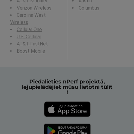
AT&T Mobility
Austin
Verizon Wireless
Columbus
Carolina West
Wireless
Cellular One
U.S. Cellular
AT&T FirstNet
Boost Mobile
Piedalieties nPerf projektā,
lejupielādējiet mūsu lietotni tūlīt
!