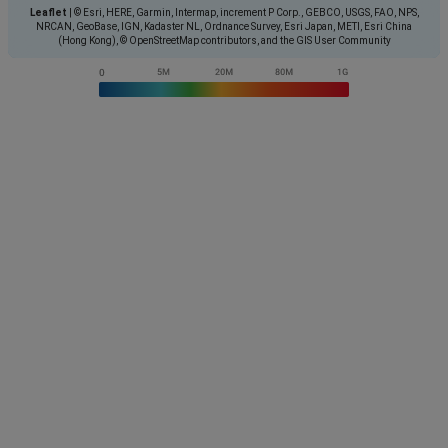
Leaflet
|
© Esri, HERE, Garmin, Intermap, increment P Corp., GEBCO, USGS, FAO, NPS,
NRCAN, GeoBase, IGN, Kadaster NL, Ordnance Survey, Esri Japan, METI, Esri China
(Hong Kong), © OpenStreetMap contributors, and the GIS User Community