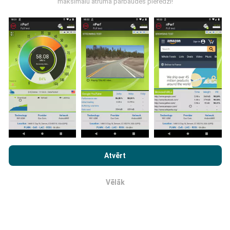
maksimālu ātruma pārbaudes pieredzi!
Kā tiek veikti atjauninājumi?
Tīkla pārklājuma kartes tiek automātiski atjauninātas
ar botu katru stundu. Ātruma kartes tiek
atjauninātas
ik pēc 15 minūtēm
. Dati tiek parādīti divus gadus. Pēc
diviem gadiem, vecākie dati tiek izņemti no kartēm
reizi mēnesī.
Pārlūkojot vietni nPerf.com, jūs piekrītat mūsu
Konfidencialitātes un Sīkdatņu Lietošanas Politikai
kā arī
Atvērt
mūsu nPerf testa
Gala Lietotāja Licenses Līgums
.
Vēlāk
Labi
Cik tas ir uzticams un precīzs?
Testi tiek veikti lietotāju ierīcēm. Ģeogrāfiskās