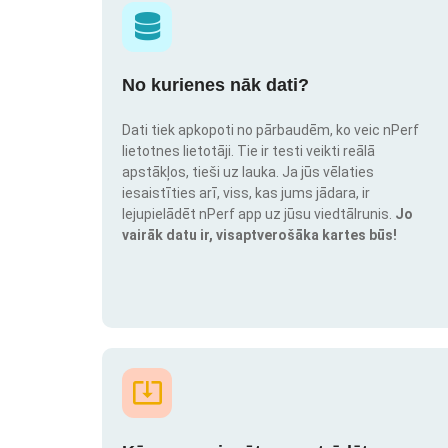
No kurienes nāk dati?
Dati tiek apkopoti no pārbaudēm, ko veic nPerf
lietotnes lietotāji. Tie ir testi veikti reālā
apstākļos, tieši uz lauka. Ja jūs vēlaties
iesaistīties arī, viss, kas jums jādara, ir
lejupielādēt nPerf app uz jūsu viedtālrunis.
Jo
vairāk datu ir, visaptverošāka kartes būs!