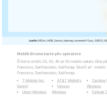
Leaflet
|
© Esri, HERE, Garmin, Intermap, increment P Corp., GEBCO, U
Mobilā ātruma karte pēc operatora
Šī karte attēlo 2G, 3G, 4G un 5G mobilo sakaru tīkla p
Francisco, Sanfrancisko, Kalifornija. Skatīt arī : mobilo
Francisco, Sanfrancisko, Kalifornija .
T-Mobile (inc.
AT&T Mobility
Carolina
Sprint)
Verizon
Wireless
Union Wireless
Wireless
Cellular