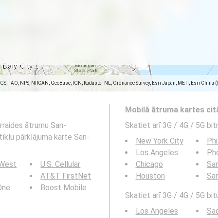
SGS, FAO, NPS, NRCAN, GeoBase, IGN, Kadaster NL, Ordnance Survey, Esri Japan, METI, Esri China 
Mobilā ātruma kartes ci
ārraides ātrumu San-
Skatiet arī 3G / 4G / 5G bi
 tīklu pārklājuma karte San-
New York City
Phi
Los Angeles
Ph
 West
U.S. Cellular
Chicago
San
AT&T FirstNet
Houston
Sa
 One
Boost Mobile
Skatiet arī 3G / 4G / 5G bit
Los Angeles
Sa