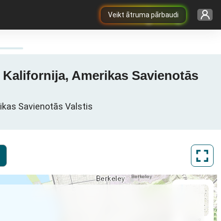
Veikt ātruma pārbaudi
 Kalifornija, Amerikas Savienotās
erikas Savienotās Valstis
ArcGIS