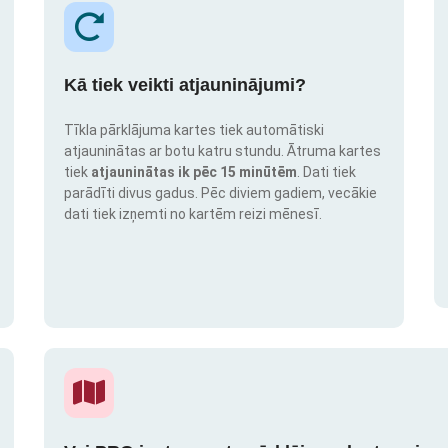
Kā tiek veikti atjauninājumi?
Tīkla pārklājuma kartes tiek automātiski
atjauninātas ar botu katru stundu. Ātruma kartes
tiek
atjauninātas ik pēc 15 minūtēm
. Dati tiek
parādīti divus gadus. Pēc diviem gadiem, vecākie
dati tiek izņemti no kartēm reizi mēnesī.