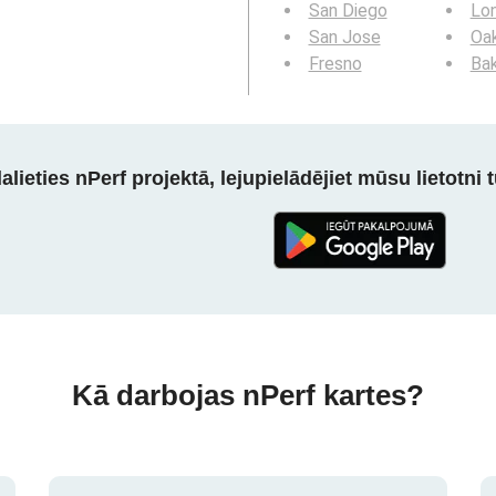
San Diego
Lo
San Jose
Oa
Fresno
Bak
alieties nPerf projektā, lejupielādējiet mūsu lietotni tū
Kā darbojas nPerf kartes?