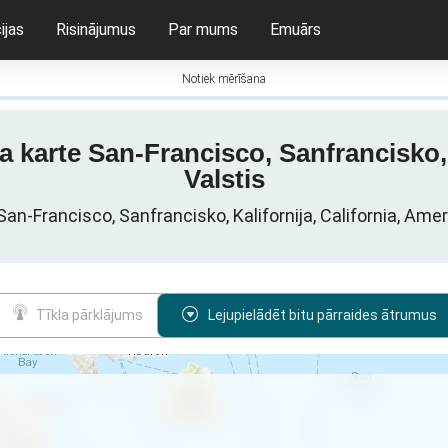
ijas
Risinājumus
Par mums
Emuārs
Notiek mērīšana
ma karte San-Francisco, Sanfrancisko,
Valstis
 San-Francisco, Sanfrancisko, Kalifornija, California, Am
Tīkla pārklājums
Lejupielādēt bitu pārraides ātrumus