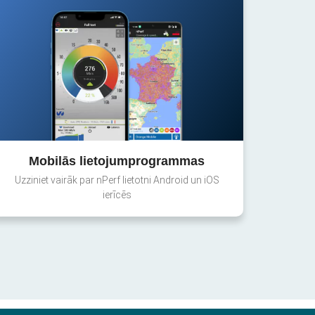
Mobilās lietojumprogrammas
Uzziniet vairāk par nPerf lietotni Android un iOS
ierīcēs