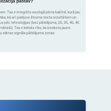
lizācija pastāv?
em. Tas ir integrēts esošajā pilota kabīnē, kurā jau
stika, kā arī piekļuve ātruma testa rezultātiem un
us pēc tehnoloģijas (bez pārklājuma, 2G, 3G, 4G, 4G
neši). Tas ir lielisks rīks, lai izsekotu jauno
u sliktas signāla pārklājuma zonas.