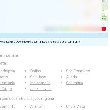
(Hong Kong), © OpenStreetMap contributors, and the GIS User Community
tām zonām
trate
:
ladelphia
Dallas
San Francisco
oenix
San Jose
Austin
 Antonio
Indianapolis
Columbus
n Diego
Jacksonville
u pārraides ātrumus jūsu reģionā:
cramento
Anaheim
Chula Vista