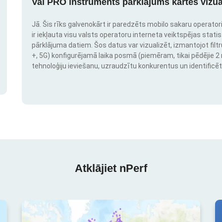
Vai PRO instruments pārklājums kartes vizua
Jā. Šis rīks galvenokārt ir paredzēts mobilo sakaru operatori
ir iekļauta visu valsts operatoru interneta veiktspējas stati
pārklājuma datiem. Šos datus var vizualizēt, izmantojot filtr
+, 5G) konfigurējamā laika posmā (piemēram, tikai pēdējie 2 mē
tehnoloģiju ieviešanu, uzraudzītu konkurentus un identificēt
Atklājiet nPerf