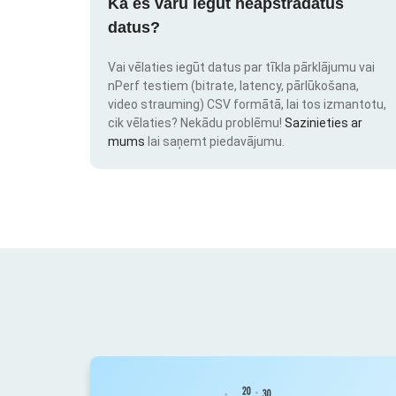
Kā es varu iegūt neapstrādātus
datus?
Vai vēlaties iegūt datus par tīkla pārklājumu vai
nPerf testiem (bitrate, latency, pārlūkošana,
video strauming) CSV formātā, lai tos izmantotu,
cik vēlaties? Nekādu problēmu!
Sazinieties ar
mums
lai saņemt piedavājumu.