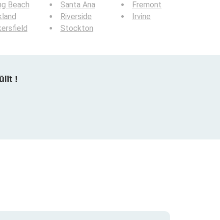
ng Beach
Santa Ana
Fremont
kland
Riverside
Irvine
ersfield
Stockton
līt !