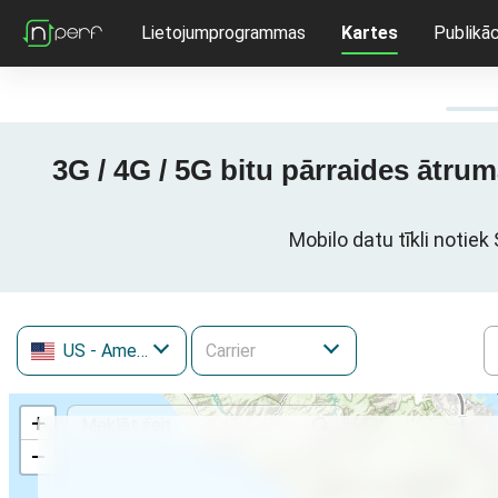
Lietojumprogrammas
Kartes
Publikāc
3G / 4G / 5G bitu pārraides ātru
Mobilo datu tīkli notiek
US
- Amerikas Savienotās Valstis
+
−