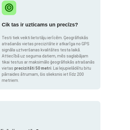
Cik tas ir uzticams un precīzs?
Testi tiek veikti lietotāju ierīcēm. Ģeogrāfiskās
atrašanās vietas precizitāte ir atkarīga no GPS
signāla uztveršanas kvalitātes testa laikā.
Attiecībā uz seguma datiem, mēs saglabājam
tikai testus ar maksimālo ģeogrāfiskās atrašanās
vietas
precizitāti 50 metri
. Lai lejupielādētu bitu
pārraides ātrumam, šis slieksnis iet līdz 200
metriem.