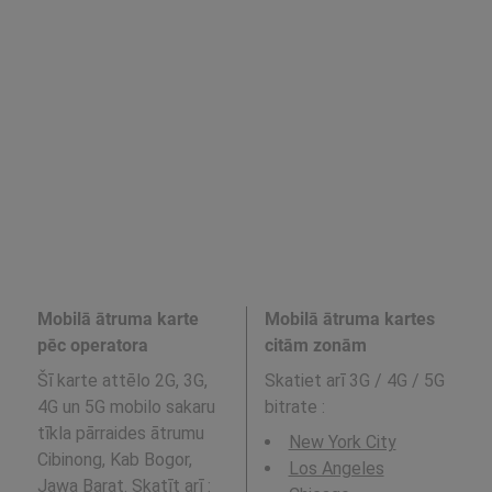
Mobilā ātruma karte
Mobilā ātruma kartes
pēc operatora
citām zonām
Šī karte attēlo 2G, 3G,
Skatiet arī 3G / 4G / 5G
4G un 5G mobilo sakaru
bitrate
:
tīkla pārraides ātrumu
New York City
Cibinong, Kab Bogor,
Los Angeles
Jawa Barat. Skatīt arī :