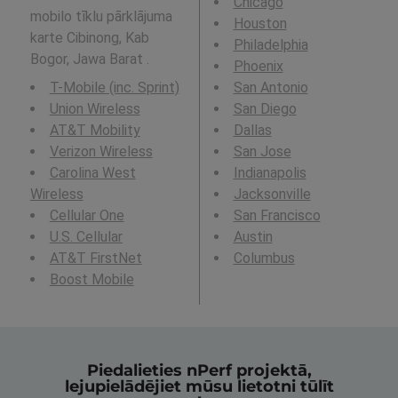
Chicago
mobilo tīklu pārklājuma
Houston
karte Cibinong, Kab
Philadelphia
Bogor, Jawa Barat .
Phoenix
T-Mobile (inc. Sprint)
San Antonio
Union Wireless
San Diego
AT&T Mobility
Dallas
Verizon Wireless
San Jose
Carolina West
Indianapolis
Wireless
Jacksonville
Cellular One
San Francisco
U.S. Cellular
Austin
AT&T FirstNet
Columbus
Boost Mobile
Piedalieties nPerf projektā,
lejupielādējiet mūsu lietotni tūlīt