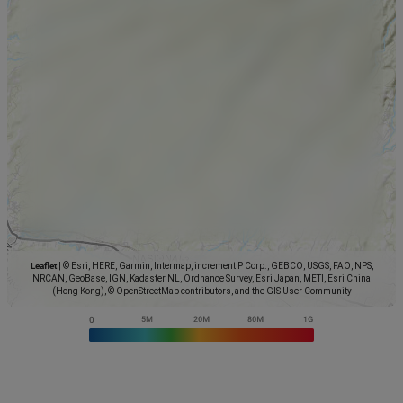
Leaflet
|
© Esri, HERE, Garmin, Intermap, increment P Corp., GEBCO, USGS, FAO, NPS,
NRCAN, GeoBase, IGN, Kadaster NL, Ordnance Survey, Esri Japan, METI, Esri China
(Hong Kong), © OpenStreetMap contributors, and the GIS User Community