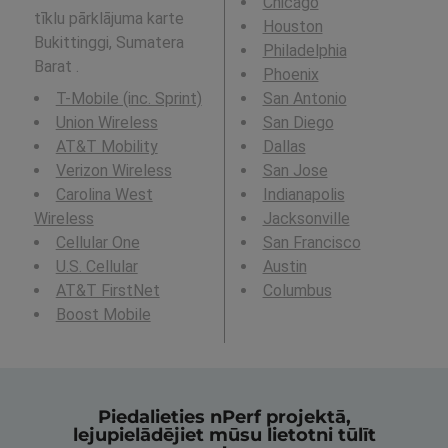
Chicago
tīklu pārklājuma karte
Houston
Bukittinggi, Sumatera
Philadelphia
Barat .
Phoenix
T-Mobile (inc. Sprint)
San Antonio
Union Wireless
San Diego
AT&T Mobility
Dallas
Verizon Wireless
San Jose
Carolina West
Indianapolis
Wireless
Jacksonville
Cellular One
San Francisco
U.S. Cellular
Austin
AT&T FirstNet
Columbus
Boost Mobile
Piedalieties nPerf projektā,
lejupielādējiet mūsu lietotni tūlīt