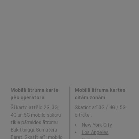
Mobilā ātruma karte
Mobilā ātruma kartes
pēc operatora
citām zonām
Šī karte attēlo 2G, 3G,
Skatiet arī 3G / 4G / 5G
4G un 5G mobilo sakaru
bitrate
:
tīkla pārraides ātrumu
New York City
Bukittinggi, Sumatera
Los Angeles
Barat. Skatīt arī : mobilo