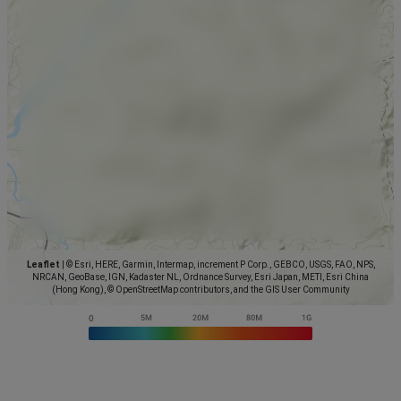
Leaflet
|
© Esri, HERE, Garmin, Intermap, increment P Corp., GEBCO, USGS, FAO, NPS,
NRCAN, GeoBase, IGN, Kadaster NL, Ordnance Survey, Esri Japan, METI, Esri China
(Hong Kong), © OpenStreetMap contributors, and the GIS User Community