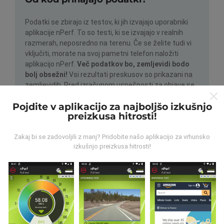
Podatki se zbirajo iz testov, ki jih izvajajo uporabniki
aplikacije nPerf. To so testi, ki se izvajajo v realnih
razmerah, neposredno na terenu. Če se želite tudi vi
vključiti, morate na svoj pametni telefon naložiti
aplikacijo nPerf.
Več podatkov bo, zemljevidi bodo
bolj obsežni!
Vsi rezultati preskusov so prikazani na
zemljevidih. Pred izračunom uspešnosti za objave se
uporabljajo pravila filtriranja.
Pojdite v aplikacijo za najboljšo izkušnjo
preizkusa hitrosti!
Zakaj bi se zadovoljili z manj? Pridobite našo aplikacijo za vrhunsko
izkušnjo preizkusa hitrosti!
Kako so posodobitve narejene?
Zemljevidi pokritosti omrežja samodejno posodablja
bot vsako uro. Zemljevidi hitrosti se
posodabljajo
vsakih 15 minut
. Podatki so prikazani dve leti. Po dveh