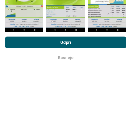
letih se najstarejši podatki odstranijo z zemljevidov
enkrat mesečno.
Z brskanjem po portalu nPerf.com se soglašate z našim
Pravilnikom o zasebnosti in piškotkih
kot tudi z našo nPerf test
Odpri
Licenčno pogodbo za končnega uporabnika
.
Kako zanesljiv in natančen je?
Kasneje
v redu
Testi se izvajajo na napravah uporabnikov.
Natančnost geolokacije je odvisna od kakovosti
sprejema signala GPS v času preskusa. Za podatke o
pokritosti ohranjamo le teste z največjo natančnostjo
geolokacije
50 metrov
. Za hitrost prenosa se ta prag
dvigne do 200 metrov.