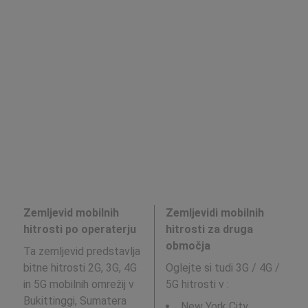
Zemljevid mobilnih
Zemljevidi mobilnih
hitrosti po operaterju
hitrosti za druga
območja
Ta zemljevid predstavlja
bitne hitrosti 2G, 3G, 4G
Oglejte si tudi 3G / 4G /
in 5G mobilnih omrežij v
5G hitrosti v
:
Bukittinggi, Sumatera
New York City