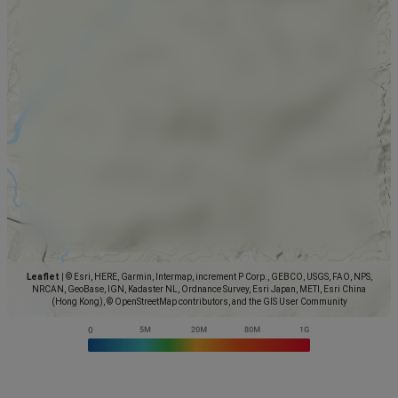
Leaflet
|
© Esri, HERE, Garmin, Intermap, increment P Corp., GEBCO, USGS, FAO, NPS,
NRCAN, GeoBase, IGN, Kadaster NL, Ordnance Survey, Esri Japan, METI, Esri China
(Hong Kong), © OpenStreetMap contributors, and the GIS User Community