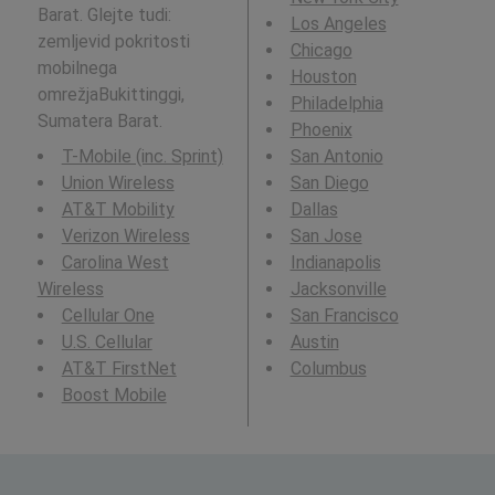
Barat. Glejte tudi:
Los Angeles
zemljevid pokritosti
Chicago
mobilnega
Houston
omrežjaBukittinggi,
Philadelphia
Sumatera Barat.
Phoenix
T-Mobile (inc. Sprint)
San Antonio
Union Wireless
San Diego
AT&T Mobility
Dallas
Verizon Wireless
San Jose
Carolina West
Indianapolis
Wireless
Jacksonville
Cellular One
San Francisco
U.S. Cellular
Austin
AT&T FirstNet
Columbus
Boost Mobile