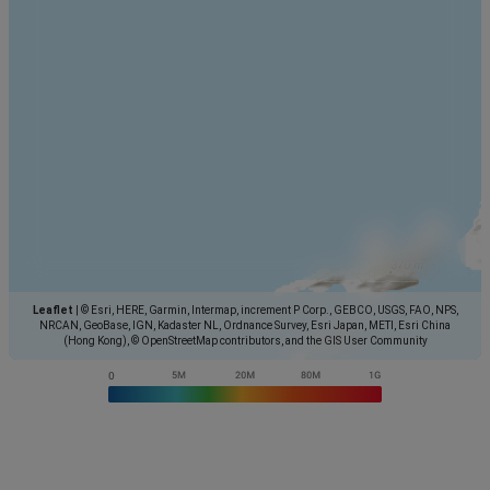
Leaflet
|
© Esri, HERE, Garmin, Intermap, increment P Corp., GEBCO, USGS, FAO, NPS,
NRCAN, GeoBase, IGN, Kadaster NL, Ordnance Survey, Esri Japan, METI, Esri China
(Hong Kong), © OpenStreetMap contributors, and the GIS User Community