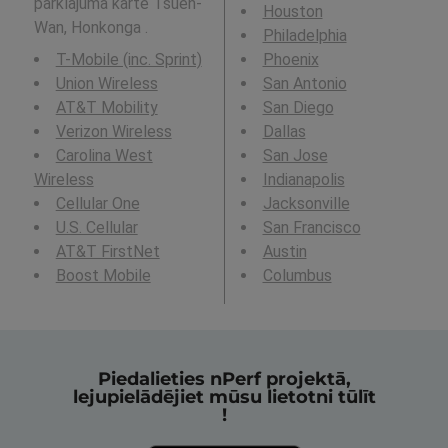
pārklājuma karte Tsuen-
Houston
Wan, Honkonga .
Philadelphia
T-Mobile (inc. Sprint)
Phoenix
Union Wireless
San Antonio
AT&T Mobility
San Diego
Verizon Wireless
Dallas
Carolina West
San Jose
Wireless
Indianapolis
Cellular One
Jacksonville
U.S. Cellular
San Francisco
AT&T FirstNet
Austin
Boost Mobile
Columbus
Piedalieties nPerf projektā,
lejupielādējiet mūsu lietotni tūlīt
!