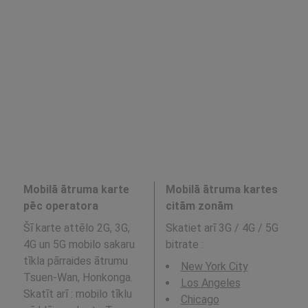
Mobilā ātruma karte
Mobilā ātruma kartes
pēc operatora
citām zonām
Šī karte attēlo 2G, 3G,
Skatiet arī 3G / 4G / 5G
4G un 5G mobilo sakaru
bitrate
:
tīkla pārraides ātrumu
New York City
Tsuen-Wan, Honkonga.
Los Angeles
Skatīt arī : mobilo tīklu
Chicago