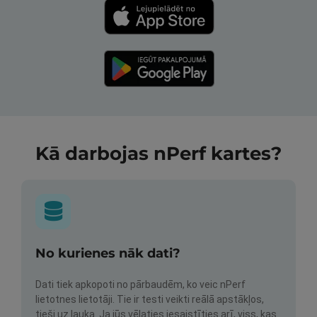
Kā darbojas nPerf kartes?
No kurienes nāk dati?
Dati tiek apkopoti no pārbaudēm, ko veic nPerf
lietotnes lietotāji. Tie ir testi veikti reālā apstākļos,
tieši uz lauka. Ja jūs vēlaties iesaistīties arī, viss, kas