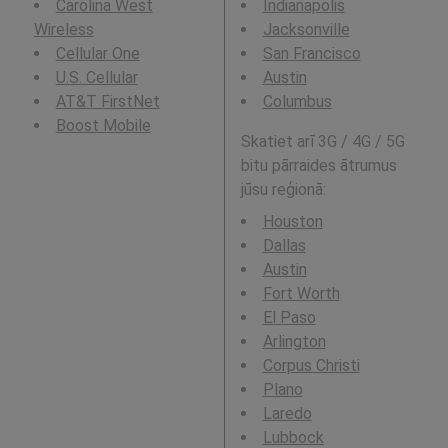
Carolina West
Indianapolis
Wireless
Jacksonville
Cellular One
San Francisco
U.S. Cellular
Austin
AT&T FirstNet
Columbus
Boost Mobile
Skatiet arī 3G / 4G / 5G
bitu pārraides ātrumus
jūsu reģionā:
Houston
Dallas
Austin
Fort Worth
El Paso
Arlington
Corpus Christi
Plano
Laredo
Lubbock