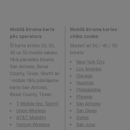
Mobilā ātruma karte
Mobilā ātruma kartes
pēc operatora
citām zonām
Šī karte attēlo 2G, 3G,
Skatiet arī 3G / 4G / 5G
4G un 5G mobilo sakaru
bitrate
:
tīkla pārraides ātrumu
New York City
San-Antonio, Bexar
Los Angeles
County, Texas. Skatīt arī
Chicago
: mobilo tīklu pārklājuma
Houston
karte San-Antonio,
Philadelphia
Bexar County, Texas .
Phoenix
T-Mobile (inc. Sprint)
San Antonio
Union Wireless
San Diego
AT&T Mobility
Dallas
Verizon Wireless
San Jose