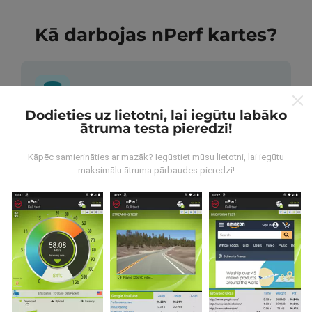
Kā darbojas nPerf kartes?
Dodieties uz lietotni, lai iegūtu labāko
ātruma testa pieredzi!
No kurienes nāk dati?
Kāpēc samierināties ar mazāk? Iegūstiet mūsu lietotni, lai iegūtu
Dati tiek apkopoti no pārbaudēm, ko veic nPerf
maksimālu ātruma pārbaudes pieredzi!
lietotnes lietotāji. Tie ir testi veikti reālā apstākļos,
tieši uz lauka. Ja jūs vēlaties iesaistīties arī, viss, kas
jums jādara, ir lejupielādēt nPerf app uz jūsu
viedtālrunis.
Jo vairāk datu ir, visaptverošāka kartes
būs!