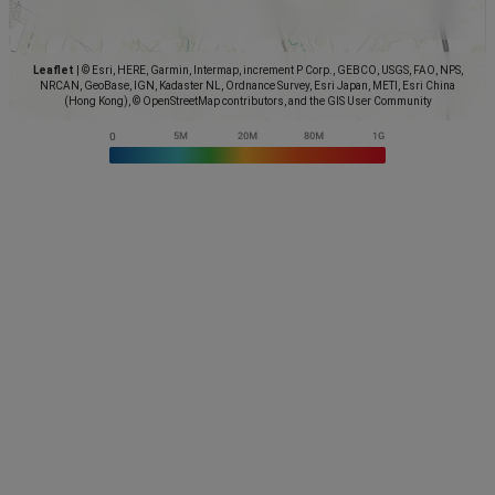
Leaflet
|
© Esri, HERE, Garmin, Intermap, increment P Corp., GEBCO, USGS, FAO, NPS,
NRCAN, GeoBase, IGN, Kadaster NL, Ordnance Survey, Esri Japan, METI, Esri China
(Hong Kong), © OpenStreetMap contributors, and the GIS User Community