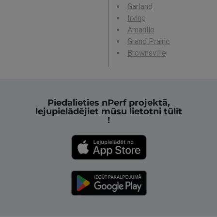
Garland
Irving
Amarillo
Grand Prairie
Brownsville
Piedalieties nPerf projektā,
lejupielādējiet mūsu lietotni tūlīt
!