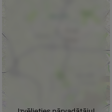
Izvēlieties pārvadātāju!