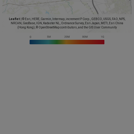
Leaflet
|
© Esri, HERE, Garmin, Intermap, increment P Corp., GEBCO, USGS, FAO, NPS,
NRCAN, GeoBase, IGN, Kadaster NL, Ordnance Survey, Esri Japan, METI, Esri China
(Hong Kong), © OpenStreetMap contributors, and the GIS User Community