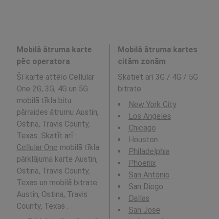
Mobilā ātruma karte
Mobilā ātruma kartes
pēc operatora
citām zonām
Šī karte attēlo Cellular
Skatiet arī 3G / 4G / 5G
One 2G, 3G, 4G un 5G
bitrate
:
mobilā tīkla bitu
New York City
pārraides ātrumu Austin,
Los Angeles
Ostina, Travis County,
Chicago
Texas. Skatīt arī :
Houston
Cellular One
mobilā tīkla
Philadelphia
pārklājuma karte Austin,
Phoenix
Ostina, Travis County,
San Antonio
Texas un mobilā bitrate
San Diego
Austin, Ostina, Travis
Dallas
County, Texas .
San Jose