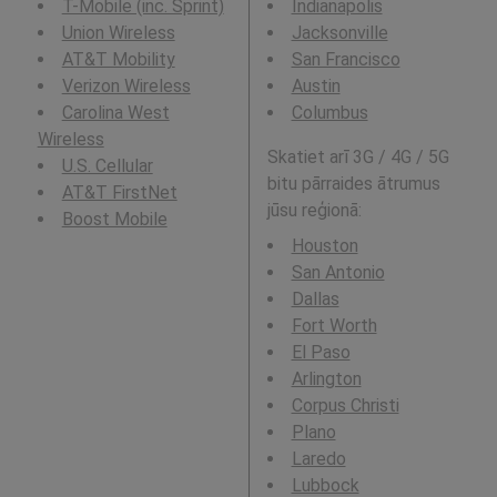
T-Mobile (inc. Sprint)
Indianapolis
Union Wireless
Jacksonville
AT&T Mobility
San Francisco
Verizon Wireless
Austin
Carolina West
Columbus
Wireless
Skatiet arī 3G / 4G / 5G
U.S. Cellular
bitu pārraides ātrumus
AT&T FirstNet
jūsu reģionā:
Boost Mobile
Houston
San Antonio
Dallas
Fort Worth
El Paso
Arlington
Corpus Christi
Plano
Laredo
Lubbock