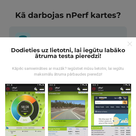
Kā darbojas nPerf kartes?
Dodieties uz lietotni, lai iegūtu labāko
ātruma testa pieredzi!
No kurienes nāk dati?
Kāpēc samierināties ar mazāk? Iegūstiet mūsu lietotni, lai iegūtu
Dati tiek apkopoti no pārbaudēm, ko veic nPerf
maksimālu ātruma pārbaudes pieredzi!
lietotnes lietotāji. Tie ir testi veikti reālā apstākļos,
tieši uz lauka. Ja jūs vēlaties iesaistīties arī, viss, kas
jums jādara, ir lejupielādēt nPerf app uz jūsu
viedtālrunis.
Jo vairāk datu ir, visaptverošāka kartes
būs!