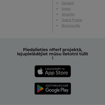
Garland
Irving
Amarillo
Grand Prairie
Brownsville
Piedalieties nPerf projektā,
lejupielādējiet mūsu lietotni tūlīt
!