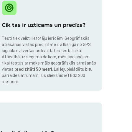
Cik tas ir uzticams un precīzs?
Testi tiek veikti lietotāju ierīcēm. Ģeogrāfiskās
atrašanās vietas precizitāte ir atkarīga no GPS
signāla uztveršanas kvalitātes testa laikā.
Attiecībā uz seguma datiem, mēs saglabājam
tikai testus ar maksimālo ģeogrāfiskās atrašanās
vietas
precizitāti 50 metri
. Lai lejupielādētu bitu
pārraides ātrumam, šis slieksnis iet līdz 200
metriem.