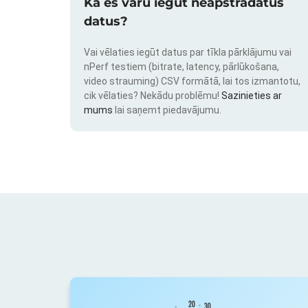
Kā es varu iegūt neapstrādātus
datus?
Vai vēlaties iegūt datus par tīkla pārklājumu vai
nPerf testiem (bitrate, latency, pārlūkošana,
video strauming) CSV formātā, lai tos izmantotu,
cik vēlaties? Nekādu problēmu!
Sazinieties ar
mums
lai saņemt piedavājumu.