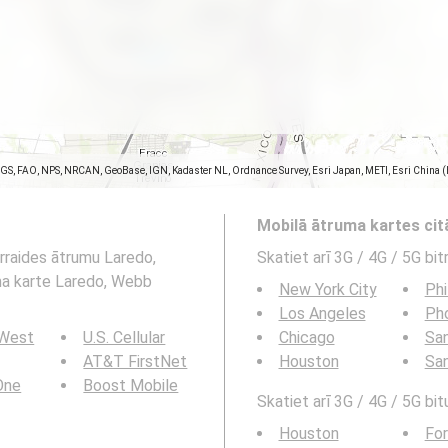
SGS, FAO, NPS, NRCAN, GeoBase, IGN, Kadaster NL, Ordnance Survey, Esri Japan, METI, Esri China 
Mobilā ātruma kartes ci
ārraides ātrumu Laredo,
Skatiet arī 3G / 4G / 5G bi
uma karte Laredo, Webb
New York City
Phi
Los Angeles
Ph
 West
U.S. Cellular
Chicago
San
AT&T FirstNet
Houston
Sa
 One
Boost Mobile
Skatiet arī 3G / 4G / 5G bit
Houston
For