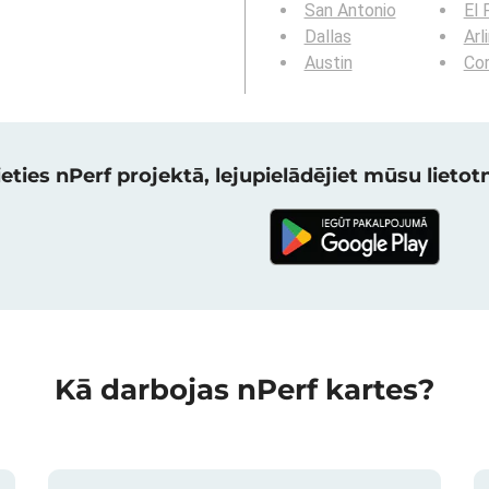
San Antonio
El 
Dallas
Arl
Austin
Cor
eties nPerf projektā, lejupielādējiet mūsu lietotni
Kā darbojas nPerf kartes?