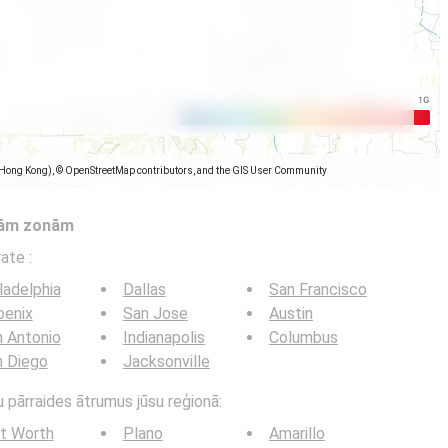
(Hong Kong), © OpenStreetMap contributors, and the GIS User Community
tām zonām
trate
:
ladelphia
Dallas
San Francisco
oenix
San Jose
Austin
 Antonio
Indianapolis
Columbus
n Diego
Jacksonville
u pārraides ātrumus jūsu reģionā:
t Worth
Plano
Amarillo