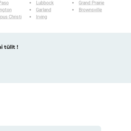
Paso
Lubbock
Grand Prairie
ington
Garland
Brownsville
pus Christi
Irving
 tūlīt !