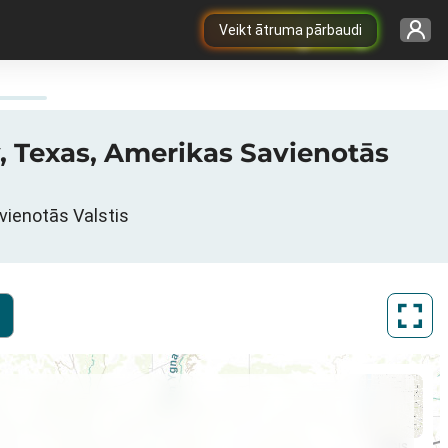
Veikt ātruma pārbaudi
, Texas, Amerikas Savienotās
vienotās Valstis
ArcGIS