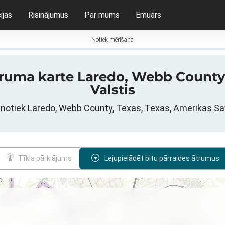
ijas
Risinājumus
Par mums
Emuārs
Notiek mērīšana
 ātruma karte Laredo, Webb County
Valstis
li notiek Laredo, Webb County, Texas, Texas, Amerikas Sa
Tīkla pārklājums
Lejupielādēt bitu pārraides ātrumus