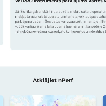
Vai PRO instruments pārklājums kartes v
Jā. Šis rīks galvenokārt ir paredzēts mobilo sakaru operatori
ir iekļauta visu valsts operatoru interneta veiktspējas stati
pārklājuma datiem. Šos datus var vizualizēt, izmantojot filtr
+, 5G) konfigurējamā laika posmā (piemēram, tikai pēdējie 2 mē
tehnoloģiju ieviešanu, uzraudzītu konkurentus un identificēt
Atklājiet nPerf