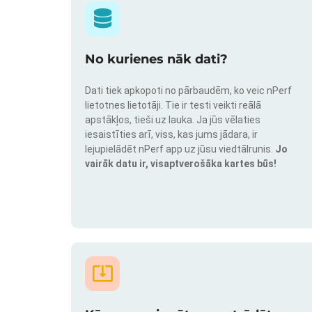
No kurienes nāk dati?
Dati tiek apkopoti no pārbaudēm, ko veic nPerf
lietotnes lietotāji. Tie ir testi veikti reālā
apstākļos, tieši uz lauka. Ja jūs vēlaties
iesaistīties arī, viss, kas jums jādara, ir
lejupielādēt nPerf app uz jūsu viedtālrunis.
Jo
vairāk datu ir, visaptverošāka kartes būs!