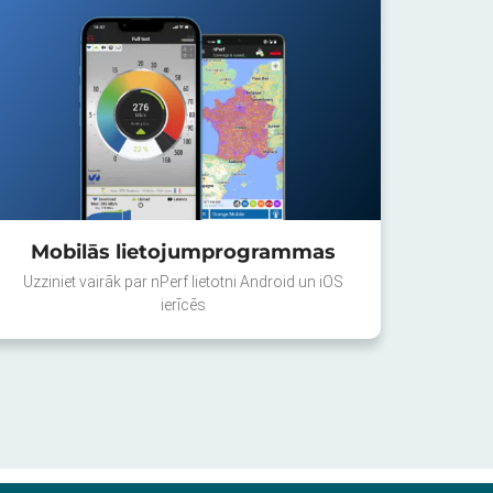
Mobilās lietojumprogrammas
Uzziniet vairāk par nPerf lietotni Android un iOS
ierīcēs