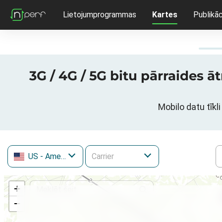
Lietojumprogrammas
Kartes
Publikāc
3G / 4G / 5G bitu pārraides
Mobilo datu tīk
US
- Amerikas Savienotās Valstis
+
−