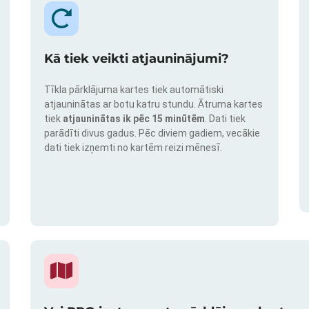
Kā tiek veikti atjauninājumi?
Tīkla pārklājuma kartes tiek automātiski
atjauninātas ar botu katru stundu. Ātruma kartes
tiek
atjauninātas ik pēc 15 minūtēm
. Dati tiek
parādīti divus gadus. Pēc diviem gadiem, vecākie
dati tiek izņemti no kartēm reizi mēnesī.