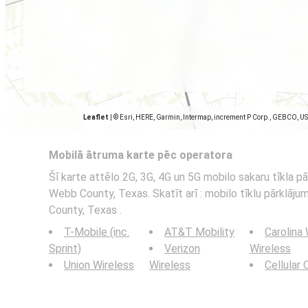
Leaflet
|
© Esri, HERE, Garmin, Intermap, increment P Corp., GEBCO, U
Mobilā ātruma karte pēc operatora
Šī karte attēlo 2G, 3G, 4G un 5G mobilo sakaru tīkla p
Webb County, Texas. Skatīt arī : mobilo tīklu pārklāj
County, Texas .
T-Mobile (inc.
AT&T Mobility
Carolina
Sprint)
Verizon
Wireless
Union Wireless
Wireless
Cellular