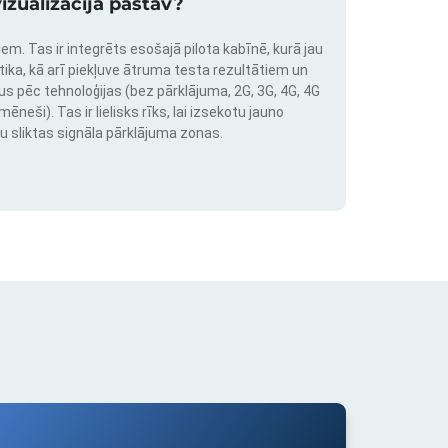
izualizācija pastāv?
em. Tas ir integrēts esošajā pilota kabīnē, kurā jau
stika, kā arī piekļuve ātruma testa rezultātiem un
us pēc tehnoloģijas (bez pārklājuma, 2G, 3G, 4G, 4G
neši). Tas ir lielisks rīks, lai izsekotu jauno
u sliktas signāla pārklājuma zonas.