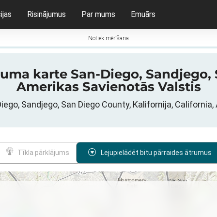
ijas
Risinājumus
Par mums
Emuārs
Notiek mērīšana
truma karte San-Diego, Sandjego, 
Amerikas Savienotās Valstis
Diego, Sandjego, San Diego County, Kalifornija, Californi
Tīkla pārklājums
Lejupielādēt bitu pārraides ātrumus