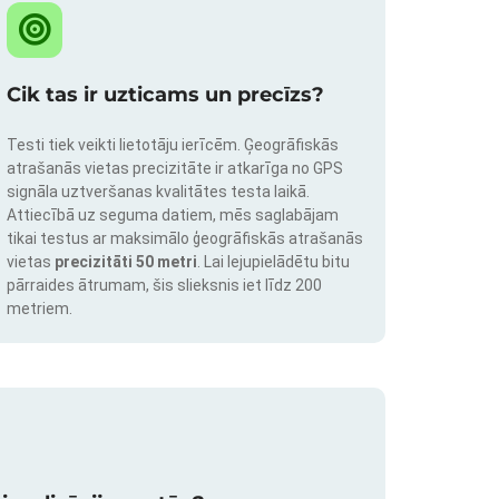
Cik tas ir uzticams un precīzs?
Testi tiek veikti lietotāju ierīcēm. Ģeogrāfiskās
atrašanās vietas precizitāte ir atkarīga no GPS
signāla uztveršanas kvalitātes testa laikā.
Attiecībā uz seguma datiem, mēs saglabājam
tikai testus ar maksimālo ģeogrāfiskās atrašanās
vietas
precizitāti 50 metri
. Lai lejupielādētu bitu
pārraides ātrumam, šis slieksnis iet līdz 200
metriem.