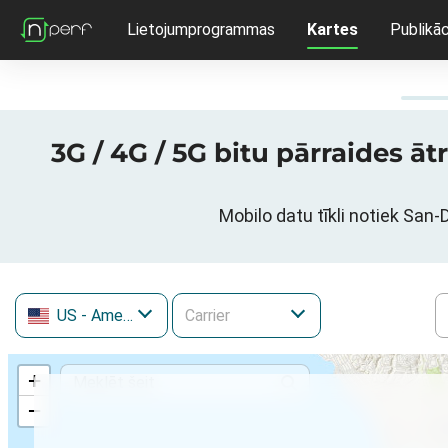
Lietojumprogrammas
Kartes
Publikāc
3G / 4G / 5G bitu pārraides ā
Mobilo datu tīkli notiek San-
US
- Amerikas Savienotās Valstis
+
−