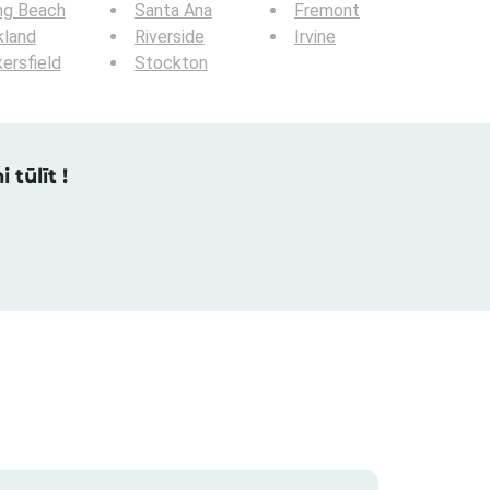
ng Beach
Santa Ana
Fremont
kland
Riverside
Irvine
ersfield
Stockton
 tūlīt !