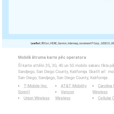
Leaflet
|
© Esri, HERE, Garmin, Intermap, increment P Corp., GEBCO, U
Mobilā ātruma karte pēc operatora
Šī karte attēlo 2G, 3G, 4G un 5G mobilo sakaru tīkla p
Sandjego, San Diego County, Kalifornija. Skatīt arī : mo
San-Diego, Sandjego, San Diego County, Kalifornija .
T-Mobile (inc.
AT&T Mobility
Carolina
Sprint)
Verizon
Wireless
Union Wireless
Wireless
Cellular