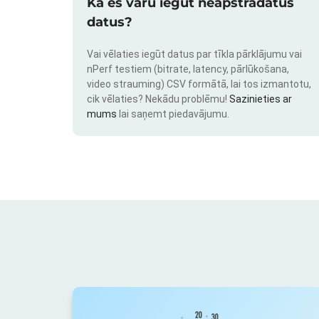
Kā es varu iegūt neapstrādātus
datus?
Vai vēlaties iegūt datus par tīkla pārklājumu vai
nPerf testiem (bitrate, latency, pārlūkošana,
video strauming) CSV formātā, lai tos izmantotu,
cik vēlaties? Nekādu problēmu!
Sazinieties ar
mums
lai saņemt piedavājumu.