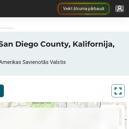
Veikt ātruma pārbaudi
San Diego County, Kalifornija,
a, Amerikas Savienotās Valstis
ArcGIS