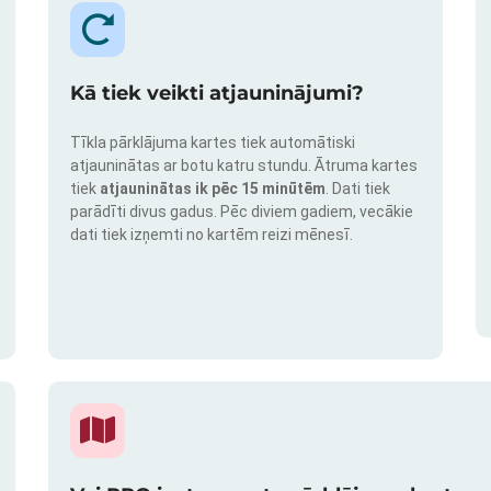
Kā tiek veikti atjauninājumi?
Tīkla pārklājuma kartes tiek automātiski
atjauninātas ar botu katru stundu. Ātruma kartes
tiek
atjauninātas ik pēc 15 minūtēm
. Dati tiek
parādīti divus gadus. Pēc diviem gadiem, vecākie
dati tiek izņemti no kartēm reizi mēnesī.