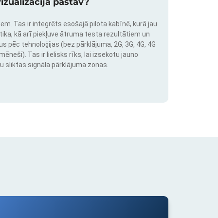
izualizācija pastāv?
em. Tas ir integrēts esošajā pilota kabīnē, kurā jau
stika, kā arī piekļuve ātruma testa rezultātiem un
us pēc tehnoloģijas (bez pārklājuma, 2G, 3G, 4G, 4G
neši). Tas ir lielisks rīks, lai izsekotu jauno
u sliktas signāla pārklājuma zonas.