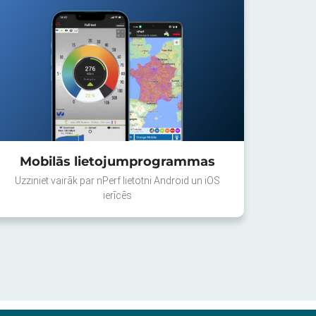
Mobilās lietojumprogrammas
Uzziniet vairāk par nPerf lietotni Android un iOS
ierīcēs