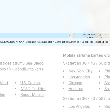
SGS, FAO, NPS, NRCAN, GeoBase, IGN, Kadaster NL, Ordnance Survey, Esri Japan, METI, Esri China 
Mobilā ātruma kartes ci
ārraides ātrumu San-Diego,
Skatiet arī 3G / 4G / 5G bi
bilo tīklu pārklājuma karte
New York City
Phi
Los Angeles
Ph
 West
U.S. Cellular
Chicago
San
AT&T FirstNet
Houston
Sa
 One
Boost Mobile
Skatiet arī 3G / 4G / 5G bit
Los Angeles
Sa