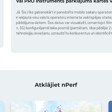
Vai PRO instruments pārklājums kartes v
Jā. Šis rīks galvenokārt ir paredzēts mobilo sakaru operatori
ir iekļauta visu valsts operatoru interneta veiktspējas stati
pārklājuma datiem. Šos datus var vizualizēt, izmantojot filtr
+, 5G) konfigurējamā laika posmā (piemēram, tikai pēdējie 2 mē
tehnoloģiju ieviešanu, uzraudzītu konkurentus un identificēt
Atklājiet nPerf