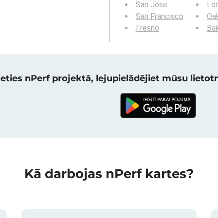
San Jose
Lo
San Francisco
Oa
Fresno
Bak
eties nPerf projektā, lejupielādējiet mūsu lietotni
Kā darbojas nPerf kartes?