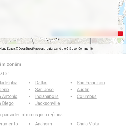
(Hong Kong), © OpenStreetMap contributors, and the GIS User Community
tām zonām
trate
:
ladelphia
Dallas
San Francisco
oenix
San Jose
Austin
 Antonio
Indianapolis
Columbus
n Diego
Jacksonville
u pārraides ātrumus jūsu reģionā:
cramento
Anaheim
Chula Vista