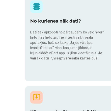
No kurienes nāk dati?
Dati tiek apkopoti no pārbaudēm, ko veic nPerf
lietotnes lietotāji. Tie ir testi veikti reālā
apstākļos, tieši uz lauka. Ja jūs vēlaties
iesaistīties arī, viss, kas jums jādara, ir
lejupielādēt nPerf app uz jūsu viedtālrunis.
Jo
vairāk datu ir, visaptverošāka kartes būs!