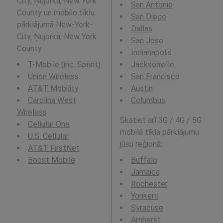
City, Ņujorka, New York
San Antonio
County un mobilo tīklu
San Diego
pārklājumā New-York-
Dallas
City, Ņujorka, New York
San Jose
County .
Indianapolis
T-Mobile (inc. Sprint)
Jacksonville
Union Wireless
San Francisco
AT&T Mobility
Austin
Carolina West
Columbus
Wireless
Skatiet arī 3G / 4G / 5G
Cellular One
mobilā tīkla pārklājumu
U.S. Cellular
jūsu reģionā:
AT&T FirstNet
Boost Mobile
Buffalo
Jamaica
Rochester
Yonkers
Syracuse
Amherst