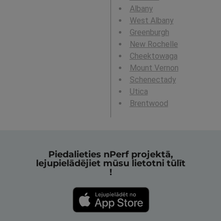
Albany
West Albany
Greenburgh
New Rochelle
Cheektowaga
Mount Vernon
Schenectady
Utica
Brentwood
Piedalieties nPerf projektā,
lejupielādējiet mūsu lietotni tūlīt
!