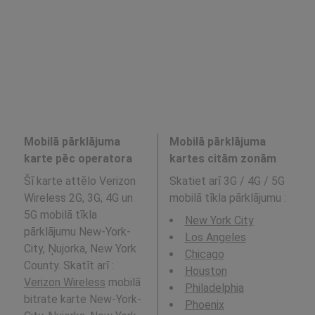
Mobilā pārklājuma
Mobilā pārklājuma
karte pēc operatora
kartes citām zonām
Šī karte attēlo Verizon
Skatiet arī 3G / 4G / 5G
Wireless 2G, 3G, 4G un
mobilā tīkla pārklājumu
:
5G mobilā tīkla
New York City
pārklājumu New-York-
Los Angeles
City, Ņujorka, New York
Chicago
County. Skatīt arī :
Houston
Verizon Wireless
mobilā
Philadelphia
bitrate karte New-York-
Phoenix