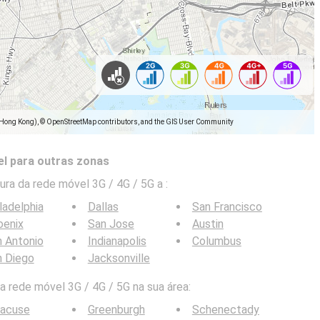
(Hong Kong), © OpenStreetMap contributors, and the GIS User Community
l para outras zonas
ra da rede móvel 3G / 4G / 5G a
:
ladelphia
Dallas
San Francisco
oenix
San Jose
Austin
 Antonio
Indianapolis
Columbus
n Diego
Jacksonville
 rede móvel 3G / 4G / 5G na sua área:
racuse
Greenburgh
Schenectady