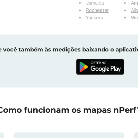
Jamaica
Am
Rochester
Al
Yonkers
We
e você também às medições baixando o aplicati
Como funcionam os mapas nPerf