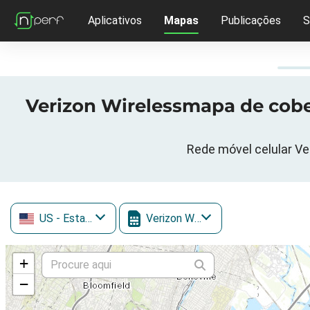
Aplicativos
Mapas
Publicações
S
Verizon Wirelessmapa de cober
Rede móvel celular Ve
US
- Estados Unidos
Verizon Wireless
+
−