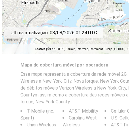
Última atualização:
08/08/2026 01:24 UTC
Leaflet
|
© Esri, HERE, Garmin, Intermap, increment P Corp., GEBCO, U
Mapa de cobertura móvel por operadora
Esse mapa representa a cobertura da rede móvel 2G, 
Wireless a New-York-City, Nova Iorque, New York Cou
de débitos móveis
Verizon Wireless
a New-York-City, 
Countym assim como a cobertura das redes móveis a
Iorque, New York County.
T-Mobile (inc.
AT&T Mobility
Cellular
Sprint)
Carolina West
U.S. Cell
Union Wireless
Wireless
AT&T Fi