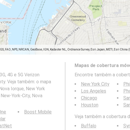
SGS, FAO, NPS, NRCAN, GeoBase, IGN, Kadaster NL, Ordnance Survey, Esri Japan, METI, Esri China 
Mapas de cobertura móve
3G, 4G e 5G Verizon
Encontre também a cobertu
nty. Veja também: o mapa
New York City
Phi
Nova Iorque, New York
Los Angeles
Ph
 New-York-City, Nova
Chicago
San
Houston
Sa
 One
Boost Mobile
Veja também a cobertura da
ular
rstNet
Buffalo
Sy