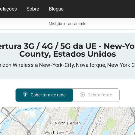
oluções
Sobre
Blogue
Medição em andamento
tura 3G / 4G / 5G da UE - New-Yo
County, Estados Unidos
rizon Wireless a New-York-City, Nova Iorque, New York 
Cobertura de rede
Débito fonte