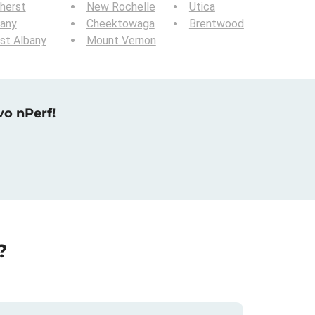
herst
New Rochelle
Utica
bany
Cheektowaga
Brentwood
st Albany
Mount Vernon
vo nPerf!
?