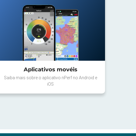
Aplicativos movéis
Saiba mais sobre o aplicativo nPerf no Android e
iOS