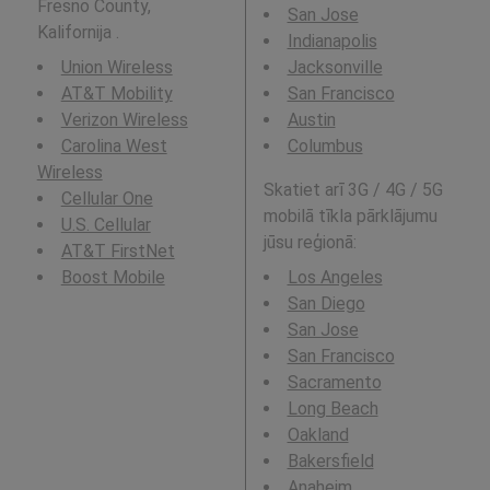
Fresno County,
San Jose
Kalifornija .
Indianapolis
Union Wireless
Jacksonville
AT&T Mobility
San Francisco
Verizon Wireless
Austin
Carolina West
Columbus
Wireless
Skatiet arī 3G / 4G / 5G
Cellular One
mobilā tīkla pārklājumu
U.S. Cellular
jūsu reģionā:
AT&T FirstNet
Boost Mobile
Los Angeles
San Diego
San Jose
San Francisco
Sacramento
Long Beach
Oakland
Bakersfield
Anaheim