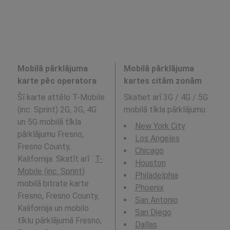
Mobilā pārklājuma
Mobilā pārklājuma
karte pēc operatora
kartes citām zonām
Šī karte attēlo T-Mobile
Skatiet arī 3G / 4G / 5G
(inc. Sprint) 2G, 3G, 4G
mobilā tīkla pārklājumu
:
un 5G mobilā tīkla
New York City
pārklājumu Fresno,
Los Angeles
Fresno County,
Chicago
Kalifornija. Skatīt arī :
T-
Houston
Mobile (inc. Sprint)
Philadelphia
mobilā bitrate karte
Phoenix
Fresno, Fresno County,
San Antonio
Kalifornija un mobilo
San Diego
tīklu pārklājumā Fresno,
Dallas