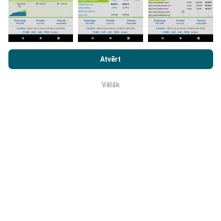
Kā tiek veikti atjauninājumi?
Pārlūkojot vietni nPerf.com, jūs piekrītat mūsu
Tīkla pārklājuma kartes tiek automātiski atjauninātas
Konfidencialitātes un Sīkdatņu Lietošanas Politikai
kā arī
Atvērt
ar botu katru stundu. Ātruma kartes tiek
atjauninātas
mūsu nPerf testa
Gala Lietotāja Licenses Līgums
.
ik pēc 15 minūtēm
. Dati tiek parādīti divus gadus. Pēc
diviem gadiem, vecākie dati tiek izņemti no kartēm
Vēlāk
Labi
reizi mēnesī.
Cik tas ir uzticams un precīzs?
Testi tiek veikti lietotāju ierīcēm. Ģeogrāfiskās
atrašanās vietas precizitāte ir atkarīga no GPS
signāla uztveršanas kvalitātes testa laikā. Attiecībā