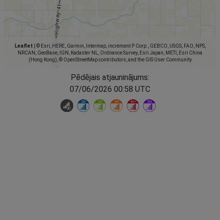
Leaflet
|
© Esri, HERE, Garmin, Intermap, increment P Corp., GEBCO, USGS, FAO, NPS,
NRCAN, GeoBase, IGN, Kadaster NL, Ordnance Survey, Esri Japan, METI, Esri China
(Hong Kong), © OpenStreetMap contributors, and the GIS User Community
Pēdējais atjauninājums:
07/06/2026 00:58 UTC