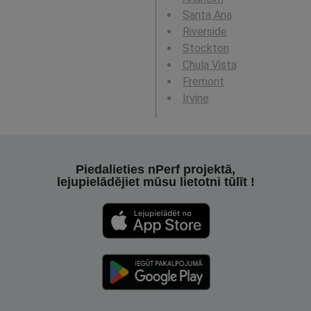
Santa Ana
Riverside
Stockton
Chula Vista
Fremont
Irvine
Piedalieties nPerf projektā,
lejupielādējiet mūsu lietotni tūlīt !