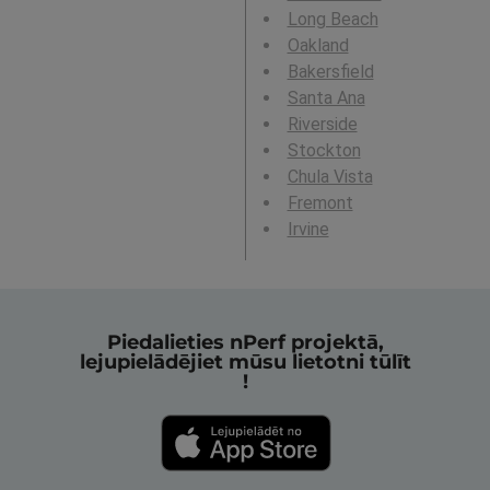
Long Beach
Oakland
Bakersfield
Santa Ana
Riverside
Stockton
Chula Vista
Fremont
Irvine
Piedalieties nPerf projektā,
lejupielādējiet mūsu lietotni tūlīt
!