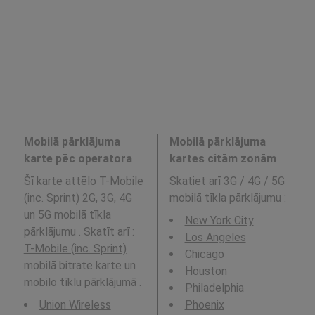
Mobilā pārklājuma
Mobilā pārklājuma
karte pēc operatora
kartes citām zonām
Šī karte attēlo T-Mobile
Skatiet arī 3G / 4G / 5G
(inc. Sprint) 2G, 3G, 4G
mobilā tīkla pārklājumu
:
un 5G mobilā tīkla
New York City
pārklājumu . Skatīt arī :
Los Angeles
T-Mobile (inc. Sprint)
Chicago
mobilā bitrate karte un
Houston
mobilo tīklu pārklājumā .
Philadelphia
Union Wireless
Phoenix