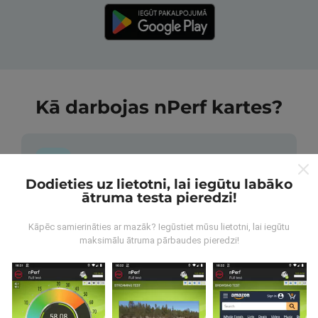
Kā darbojas nPerf kartes?
Dodieties uz lietotni, lai iegūtu labāko
ātruma testa pieredzi!
No kurienes nāk dati?
Kāpēc samierināties ar mazāk? Iegūstiet mūsu lietotni, lai iegūtu
Dati tiek apkopoti no pārbaudēm, ko veic nPerf
maksimālu ātruma pārbaudes pieredzi!
lietotnes lietotāji. Tie ir testi veikti reālā apstākļos,
tieši uz lauka. Ja jūs vēlaties iesaistīties arī, viss, kas
jums jādara, ir lejupielādēt nPerf app uz jūsu
viedtālrunis.
Jo vairāk datu ir, visaptverošāka kartes
būs!