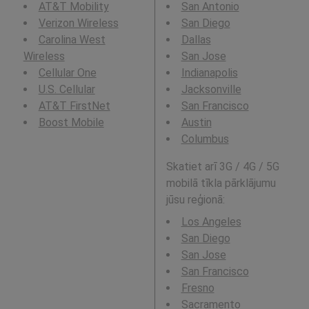
AT&T Mobility
San Antonio
Verizon Wireless
San Diego
Carolina West
Dallas
Wireless
San Jose
Cellular One
Indianapolis
U.S. Cellular
Jacksonville
AT&T FirstNet
San Francisco
Boost Mobile
Austin
Columbus
Skatiet arī 3G / 4G / 5G
mobilā tīkla pārklājumu
jūsu reģionā:
Los Angeles
San Diego
San Jose
San Francisco
Fresno
Sacramento