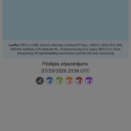
Leaflet
|
© Esri, HERE, Garmin, Intermap, increment P Corp., GEBCO, USGS, FAO, NPS,
NRCAN, GeoBase, IGN, Kadaster NL, Ordnance Survey, Esri Japan, METI, Esri China
(Hong Kong), © OpenStreetMap contributors, and the GIS User Community
Pēdējais atjauninājums:
07/29/2026 20:56 UTC