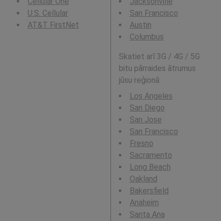
Cellular One
Jacksonville
U.S. Cellular
San Francisco
AT&T FirstNet
Austin
Columbus
Skatiet arī 3G / 4G / 5G
bitu pārraides ātrumus
jūsu reģionā:
Los Angeles
San Diego
San Jose
San Francisco
Fresno
Sacramento
Long Beach
Oakland
Bakersfield
Anaheim
Santa Ana