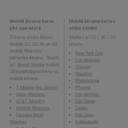
Mobilā ātruma karte
Mobilā ātruma kartes
pēc operatora
citām zonām
Šī karte attēlo Boost
Skatiet arī 3G / 4G / 5G
Mobile 2G, 3G, 4G un 5G
bitrate
:
mobilā tīkla bitu
New York City
pārraides ātrumu . Skatīt
Los Angeles
arī :
Boost Mobile
mobilā
Chicago
tīkla pārklājuma karte un
Houston
mobilā bitrate .
Philadelphia
T-Mobile (inc. Sprint)
Phoenix
Union Wireless
San Antonio
AT&T Mobility
San Diego
Verizon Wireless
Dallas
Carolina West
San Jose
Wireless
Indianapolis