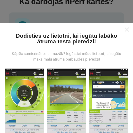
Kā darbojas nPerf kartes?
Dodieties uz lietotni, lai iegūtu labāko
ātruma testa pieredzi!
No kurienes nāk dati?
Kāpēc samierināties ar mazāk? Iegūstiet mūsu lietotni, lai iegūtu
Dati tiek apkopoti no pārbaudēm, ko veic nPerf
maksimālu ātruma pārbaudes pieredzi!
lietotnes lietotāji. Tie ir testi veikti reālā apstākļos,
tieši uz lauka. Ja jūs vēlaties iesaistīties arī, viss, kas
jums jādara, ir lejupielādēt nPerf app uz jūsu
viedtālrunis.
Jo vairāk datu ir, visaptverošāka kartes
būs!