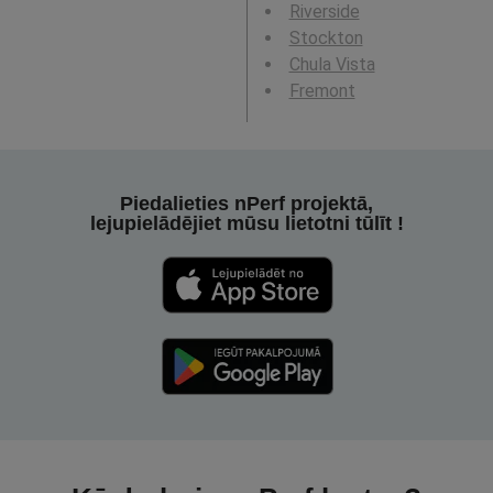
Riverside
Stockton
Chula Vista
Fremont
Piedalieties nPerf projektā,
lejupielādējiet mūsu lietotni tūlīt !