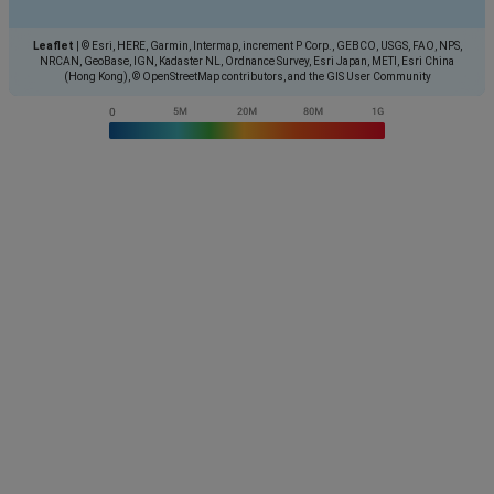
Leaflet
|
© Esri, HERE, Garmin, Intermap, increment P Corp., GEBCO, USGS, FAO, NPS,
NRCAN, GeoBase, IGN, Kadaster NL, Ordnance Survey, Esri Japan, METI, Esri China
(Hong Kong), © OpenStreetMap contributors, and the GIS User Community