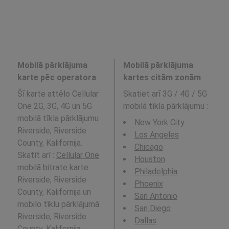
Mobilā pārklājuma
Mobilā pārklājuma
karte pēc operatora
kartes citām zonām
Šī karte attēlo Cellular
Skatiet arī 3G / 4G / 5G
One 2G, 3G, 4G un 5G
mobilā tīkla pārklājumu
:
mobilā tīkla pārklājumu
New York City
Riverside, Riverside
Los Angeles
County, Kalifornija.
Chicago
Skatīt arī :
Cellular One
Houston
mobilā bitrate karte
Philadelphia
Riverside, Riverside
Phoenix
County, Kalifornija un
San Antonio
mobilo tīklu pārklājumā
San Diego
Riverside, Riverside
Dallas
County, Kalifornija .