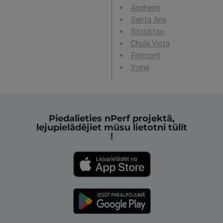
Anaheim
Santa Ana
Stockton
Chula Vista
Fremont
Irvine
Piedalieties nPerf projektā,
lejupielādējiet mūsu lietotni tūlīt
!