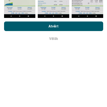
Kā tiek veikti atjauninājumi?
Pārlūkojot vietni nPerf.com, jūs piekrītat mūsu
Konfidencialitātes un Sīkdatņu Lietošanas Politikai
kā arī
Atvērt
Tīkla pārklājuma kartes tiek automātiski atjauninātas
mūsu nPerf testa
Gala Lietotāja Licenses Līgums
.
ar botu katru stundu. Ātruma kartes tiek
atjauninātas
ik pēc 15 minūtēm
. Dati tiek parādīti divus gadus. Pēc
Vēlāk
Labi
diviem gadiem, vecākie dati tiek izņemti no kartēm
reizi mēnesī.
Cik tas ir uzticams un precīzs?
Testi tiek veikti lietotāju ierīcēm. Ģeogrāfiskās
atrašanās vietas precizitāte ir atkarīga no GPS
signāla uztveršanas kvalitātes testa laikā. Attiecībā