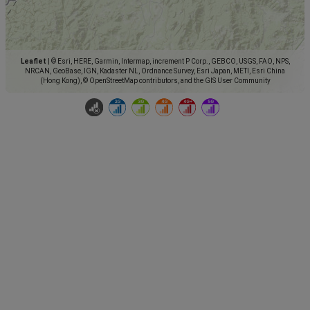
Leaflet
|
© Esri, HERE, Garmin, Intermap, increment P Corp., GEBCO, USGS, FAO, NPS,
NRCAN, GeoBase, IGN, Kadaster NL, Ordnance Survey, Esri Japan, METI, Esri China
(Hong Kong), © OpenStreetMap contributors, and the GIS User Community