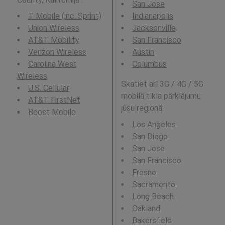
San Jose
T-Mobile (inc. Sprint)
Indianapolis
Union Wireless
Jacksonville
AT&T Mobility
San Francisco
Verizon Wireless
Austin
Carolina West
Columbus
Wireless
Skatiet arī 3G / 4G / 5G
U.S. Cellular
mobilā tīkla pārklājumu
AT&T FirstNet
jūsu reģionā:
Boost Mobile
Los Angeles
San Diego
San Jose
San Francisco
Fresno
Sacramento
Long Beach
Oakland
Bakersfield