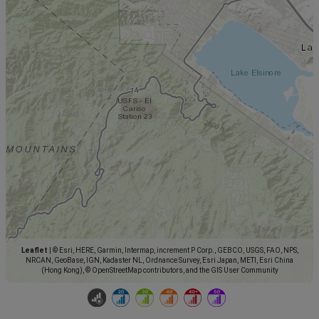
Leaflet
|
© Esri, HERE, Garmin, Intermap, increment P Corp., GEBCO, USGS, FAO, NPS,
NRCAN, GeoBase, IGN, Kadaster NL, Ordnance Survey, Esri Japan, METI, Esri China
(Hong Kong), © OpenStreetMap contributors, and the GIS User Community