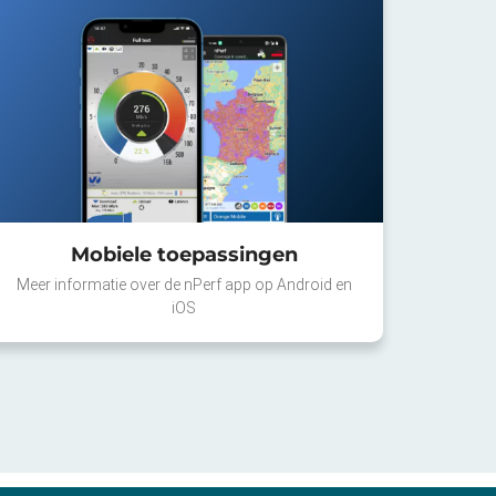
Mobiele toepassingen
Meer informatie over de nPerf app op Android en
iOS