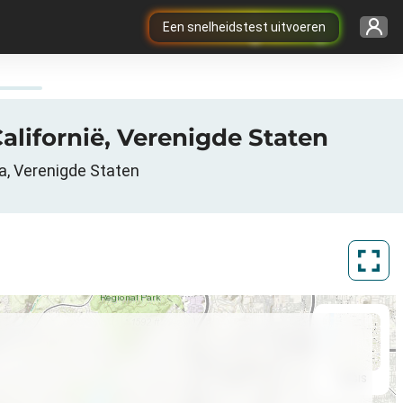
Een snelheidstest uitvoeren
Californië, Verenigde Staten
ia, Verenigde Staten
ArcGIS