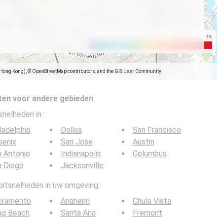
(Hong Kong), © OpenStreetMap contributors, and the GIS User Community
ten voor andere gebieden
tsnelheden in
:
ladelphia
Dallas
San Francisco
oenix
San Jose
Austin
 Antonio
Indianapolis
Columbus
n Diego
Jacksonville
 bitsnelheden in uw omgeving:
cramento
Anaheim
Chula Vista
ng Beach
Santa Ana
Fremont