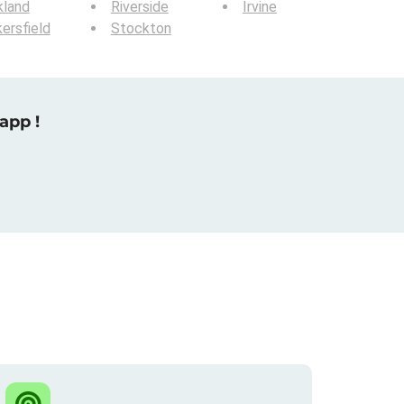
kland
Riverside
Irvine
ersfield
Stockton
app !