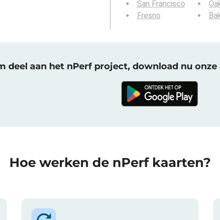
San Francisco
Oa
Fresno
Bak
 deel aan het nPerf project, download nu onze 
Hoe werken de nPerf kaarten?