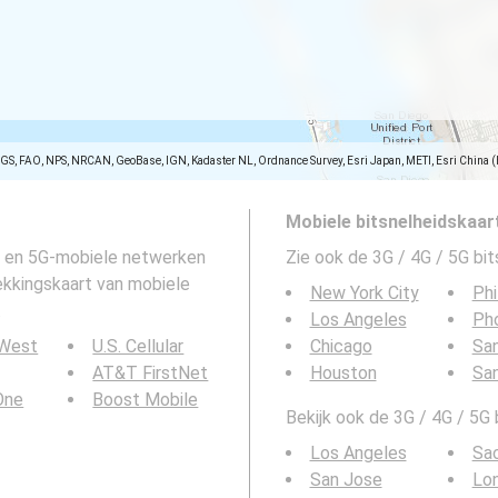
SGS, FAO, NPS, NRCAN, GeoBase, IGN, Kadaster NL, Ordnance Survey, Esri Japan, METI, Esri China 
Mobiele bitsnelheidskaar
G- en 5G-mobiele netwerken
Zie ook de 3G / 4G / 5G bi
dekkingskaart van mobiele
New York City
Phi
.
Los Angeles
Ph
 West
U.S. Cellular
Chicago
San
AT&T FirstNet
Houston
Sa
 One
Boost Mobile
Bekijk ook de 3G / 4G / 5G
Los Angeles
Sa
San Jose
Lo