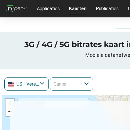
Applicaties
Kaarten
Publicaties
3G / 4G / 5G bitrates kaart
Mobiele datanetwerk
US
- Verenigde Staten
+
−