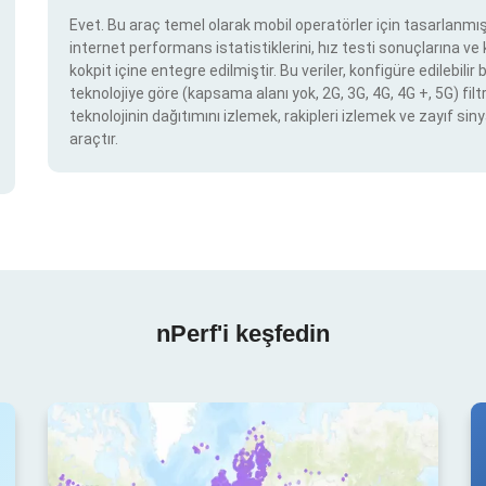
Evet. Bu araç temel olarak mobil operatörler için tasarlanmışt
internet performans istatistiklerini, hız testi sonuçlarına v
kokpit içine entegre edilmiştir. Bu veriler, konfigüre edilebil
teknolojiye göre (kapsama alanı yok, 2G, 3G, 4G, 4G +, 5G) filtr
teknolojinin dağıtımını izlemek, rakipleri izlemek ve zayıf siny
araçtır.
nPerf'i keşfedin