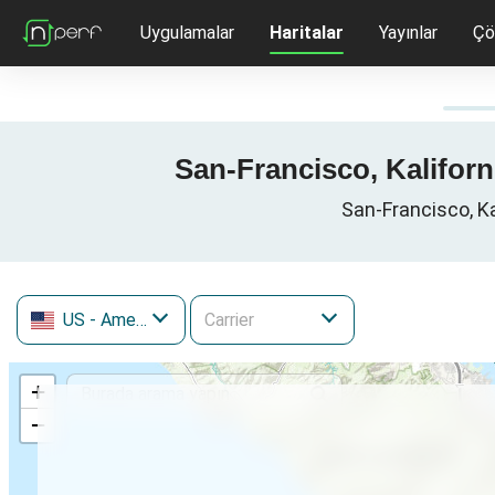
Uygulamalar
Haritalar
Yayınlar
Çö
San-Francisco, Kaliforniy
San-Francisco, Kal
US
- Amerika Birleşik Devletleri
+
−