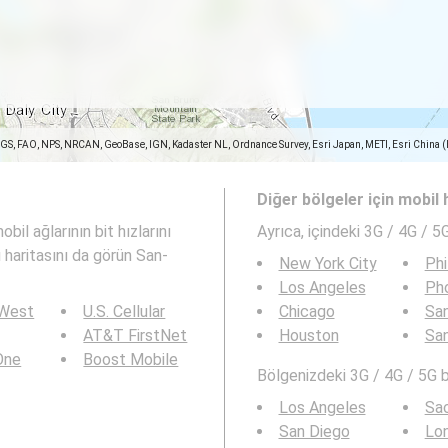
SGS, FAO, NPS, NRCAN, GeoBase, IGN, Kadaster NL, Ordnance Survey, Esri Japan, METI, Esri China 
Diğer bölgeler için mobil h
il ağlarının bit hızlarını
Ayrıca,
içindeki 3G / 4G / 5G
 haritasını da görün San-
New York City
Phi
Los Angeles
Ph
 West
U.S. Cellular
Chicago
San
AT&T FirstNet
Houston
Sa
 One
Boost Mobile
Bölgenizdeki 3G / 4G / 5G bi
Los Angeles
Sa
San Diego
Lo