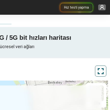
Hız testi yapma
 / 5G bit hızları haritası
ücresel veri ağları
ArcGIS