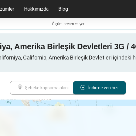
zümler
Hakkımızda
Blog
Ölçüm devam ediyor
a, Amerika Birleşik Devletleri 3G / 4G
iforniya, California, Amerika Birleşik Devletleri içindeki h
Şebeke kapsama alanı
İndirme veri hızı