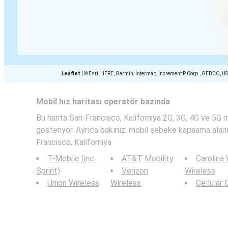
Leaflet
|
© Esri, HERE, Garmin, Intermap, increment P Corp., GEBCO, U
Mobil hız haritası operatör bazında
Bu harita San-Francisco, Kaliforniya 2G, 3G, 4G ve 5G mob
gösteriyor. Ayrıca bakınız: mobil şebeke kapsama alanı
Francisco, Kaliforniya
T-Mobile (inc.
AT&T Mobility
Carolina
Sprint)
Verizon
Wireless
Union Wireless
Wireless
Cellular