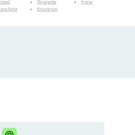
kland
Riverside
Irvine
ersfield
Stockton