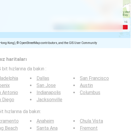
(Hong Kong), © OpenStreetMap contributors, and the GIS User Community
ız haritaları
 bit hızlarına da bakın :
ladelphia
Dallas
San Francisco
oenix
San Jose
Austin
 Antonio
Indianapolis
Columbus
n Diego
Jacksonville
t hızlarına da bakın:
cramento
Anaheim
Chula Vista
ng Beach
Santa Ana
Fremont