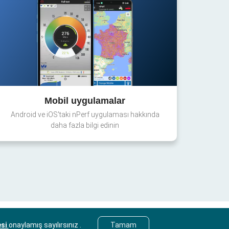
Mobil uygulamalar
Android ve iOS'taki nPerf uygulaması hakkında
daha fazla bilgi edinin
esi
onaylamış sayılırsınız .
Tamam