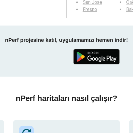
San Jose
Oa
Fresno
Bak
nPerf projesine katıl, uygulamamızı hemen indir!
nPerf haritaları nasıl çalışır?