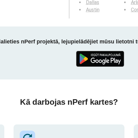
Dallas
Arl
Austin
Cor
alieties nPerf projektā, lejupielādējiet mūsu lietotni tū
Kā darbojas nPerf kartes?