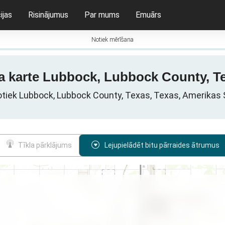
ijas
Risinājumus
Par mums
Emuārs
Notiek mērīšana
ma karte Lubbock, Lubbock County, T
 notiek Lubbock, Lubbock County, Texas, Texas, Amerikas 
Tīkla pārklājums
Lejupielādēt bitu pārraides ātrumus