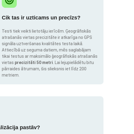
Cik tas ir uzticams un precīzs?
Testi tiek veikti lietotāju ierīcēm. Ģeogrāfiskās
atrašanās vietas precizitāte ir atkarīga no GPS
signāla uztveršanas kvalitātes testa laikā.
Attiecībā uz seguma datiem, mēs saglabājam
tikai testus ar maksimālo ģeogrāfiskās atrašanās
vietas
precizitāti 50 metri
. Lai lejupielādētu bitu
pārraides ātrumam, šis slieksnis iet līdz 200
metriem.
lizācija pastāv?