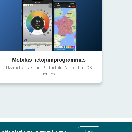
Mobilās lietojumprogrammas
Uzziniet vairāk par nPerf lietotni Android un iOS
ierīcēs
sta
Gala Lietotāja Licenses Līgums
.
Labi