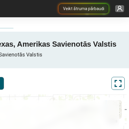
Veikt ātruma pārbaudi
exas, Amerikas Savienotās Valstis
Savienotās Valstis
ArcGIS