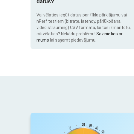
datus?
Vai vēlaties iegūt datus par tīkla pārklājumu vai
nPerf testiem (bitrate, latency, pārlūkošana,
video strauming) CSV formātā, lai tos izmantotu,
cik vēlaties? Nekādu problēmu!
Sazinieties ar
mums
lai saņemt piedavājumu.