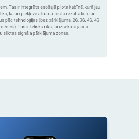
em. Tas ir integrēts esošajā pilota kabīnē, kurā jau
stika, kā arī piekļuve ātruma testa rezultātiem un
us pēc tehnoloģijas (bez pārklājuma, 2G, 3G, 4G, 4G
neši). Tas ir lielisks rīks, lai izsekotu jauno
u sliktas signāla pārklājuma zonas.