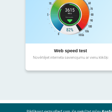
Web speed test
Novērtējiet interneta savienojumu ar vienu klikšķi
Pārlūkojot vietni nPerf.com, jūs piekrītat mūsu
Konfi