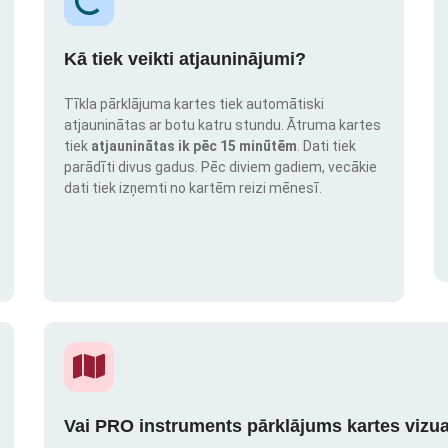
Kā tiek veikti atjauninājumi?
Tīkla pārklājuma kartes tiek automātiski
atjauninātas ar botu katru stundu. Ātruma kartes
tiek
atjauninātas ik pēc 15 minūtēm
. Dati tiek
parādīti divus gadus. Pēc diviem gadiem, vecākie
dati tiek izņemti no kartēm reizi mēnesī.
Vai PRO instruments pārklājums kartes vizua