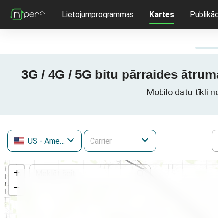
Lietojumprogrammas
Kartes
Publikāc
3G / 4G / 5G bitu pārraides ātru
Mobilo datu tīkli
US
- Amerikas Savienotās Valstis
+
−