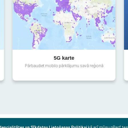
5G karte
Pārbaudiet mobilo pārklājumu savā reģionā
dencialitātes un Sīkdatņu Lietošanas Politikai
kā arī mūsu nPerf te