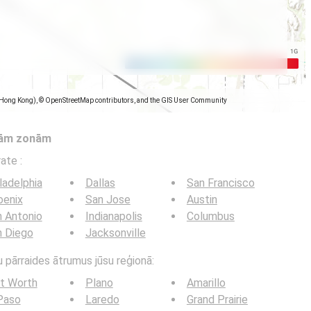
(Hong Kong), © OpenStreetMap contributors, and the GIS User Community
tām zonām
trate
:
ladelphia
Dallas
San Francisco
oenix
San Jose
Austin
 Antonio
Indianapolis
Columbus
n Diego
Jacksonville
u pārraides ātrumus jūsu reģionā:
t Worth
Plano
Amarillo
Paso
Laredo
Grand Prairie