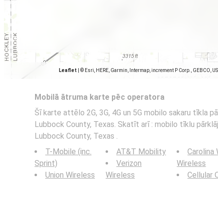
Leaflet
|
© Esri, HERE, Garmin, Intermap, increment P Corp., GEBCO, U
Mobilā ātruma karte pēc operatora
Šī karte attēlo 2G, 3G, 4G un 5G mobilo sakaru tīkla 
Lubbock County, Texas. Skatīt arī : mobilo tīklu pārkl
Lubbock County, Texas .
T-Mobile (inc.
AT&T Mobility
Carolina
Sprint)
Verizon
Wireless
Union Wireless
Wireless
Cellular