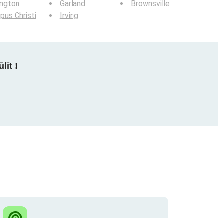
ington
Garland
Brownsville
pus Christi
Irving
līt !