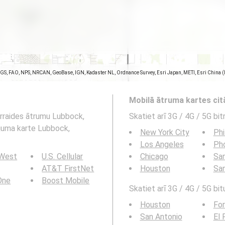
SGS, FAO, NPS, NRCAN, GeoBase, IGN, Kadaster NL, Ordnance Survey, Esri Japan, METI, Esri China 
Mobilā ātruma kartes ci
pārraides ātrumu Lubbock,
Skatiet arī 3G / 4G / 5G bi
ājuma karte Lubbock,
New York City
Phi
Los Angeles
Ph
 West
U.S. Cellular
Chicago
San
AT&T FirstNet
Houston
Sa
 One
Boost Mobile
Skatiet arī 3G / 4G / 5G bit
Houston
For
San Antonio
El 