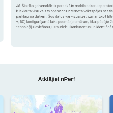
Jā. Šis rīks galvenokārt ir paredzēts mobilo sakaru operatori
ir iekļauta visu valsts operatoru interneta veiktspējas stati
pārklājuma datiem. Šos datus var vizualizēt, izmantojot filtr
+, 5G) konfigurējamā laika posmā (piemēram, tikai pēdējie 2 mē
tehnoloģiju ieviešanu, uzraudzītu konkurentus un identificēt
Atklājiet nPerf