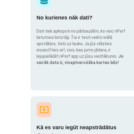
No kurienes nāk dati?
Dati tiek apkopoti no pārbaudēm, ko veic nPerf
lietotnes lietotāji. Tie ir testi veikti reālā
apstākļos, tieši uz lauka. Ja jūs vēlaties
iesaistīties arī, viss, kas jums jādara, ir
lejupielādēt nPerf app uz jūsu viedtālrunis.
Jo
vairāk datu ir, visaptverošāka kartes būs!
Kā es varu iegūt neapstrādātus