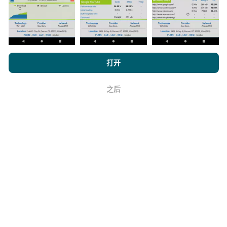
如何进行更新？
浏览 nPerf.com，
隐私和 Cookie 使用政策
以及我们的 nPerf 测试
打开
最终用户许可协议
。
机器人每小时会自动更新网络覆盖图。速度图每15分钟
更新一次
。数据显示两年。两年后，每月一次从地图中
之后
好
删除最旧的数据。
它的可靠性和准确性如何？
测试是在用户的设备上进行的。地理位置精度取决于测
试时GPS信号的接收质量。对于覆盖率数据，我们仅保
留最大地理位置
精度为50米
。对于下载比特率，此阈值