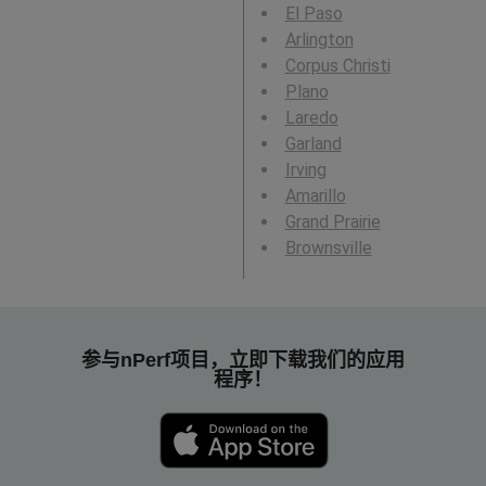
El Paso
Arlington
Corpus Christi
Plano
Laredo
Garland
Irving
Amarillo
Grand Prairie
Brownsville
参与nPerf项目，立即下载我们的应用
程序！