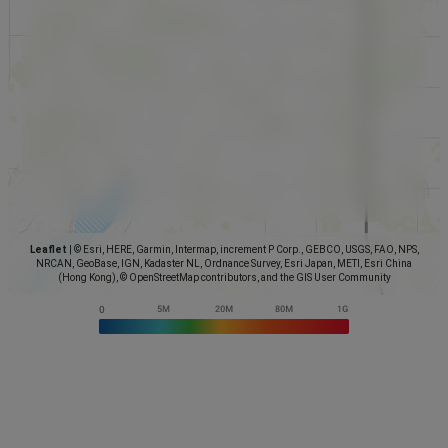
Leaflet
|
© Esri, HERE, Garmin, Intermap, increment P Corp., GEBCO, USGS, FAO, NPS,
NRCAN, GeoBase, IGN, Kadaster NL, Ordnance Survey, Esri Japan, METI, Esri China
(Hong Kong), © OpenStreetMap contributors, and the GIS User Community