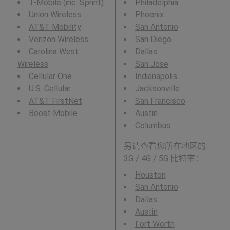
T-Mobile (inc. Sprint)
Philadelphia
Union Wireless
Phoenix
AT&T Mobility
San Antonio
Verizon Wireless
San Diego
Carolina West
Dallas
Wireless
San Jose
Cellular One
Indianapolis
U.S. Cellular
Jacksonville
AT&T FirstNet
San Francisco
Boost Mobile
Austin
Columbus
另请查看您所在地区的
3G / 4G / 5G 比特率：
Houston
San Antonio
Dallas
Austin
Fort Worth