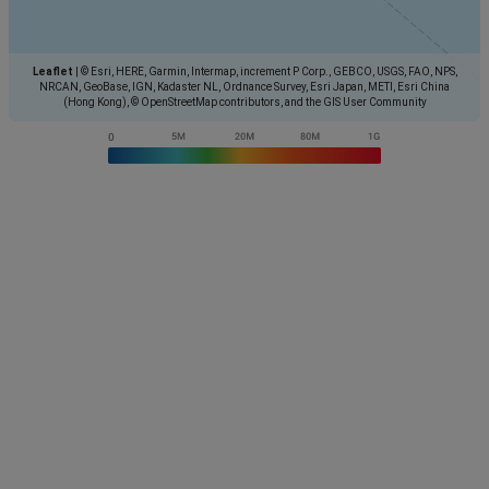
Leaflet
|
© Esri, HERE, Garmin, Intermap, increment P Corp., GEBCO, USGS, FAO, NPS,
NRCAN, GeoBase, IGN, Kadaster NL, Ordnance Survey, Esri Japan, METI, Esri China
(Hong Kong), © OpenStreetMap contributors, and the GIS User Community