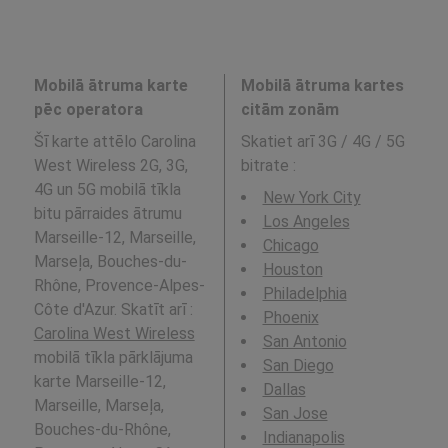
Mobilā ātruma karte
Mobilā ātruma kartes
pēc operatora
citām zonām
Šī karte attēlo Carolina
Skatiet arī 3G / 4G / 5G
West Wireless 2G, 3G,
bitrate
:
4G un 5G mobilā tīkla
New York City
bitu pārraides ātrumu
Los Angeles
Marseille-12, Marseille,
Chicago
Marseļa, Bouches-du-
Houston
Rhône, Provence-Alpes-
Philadelphia
Côte d'Azur. Skatīt arī :
Phoenix
Carolina West Wireless
San Antonio
mobilā tīkla pārklājuma
San Diego
karte Marseille-12,
Dallas
Marseille, Marseļa,
San Jose
Bouches-du-Rhône,
Indianapolis