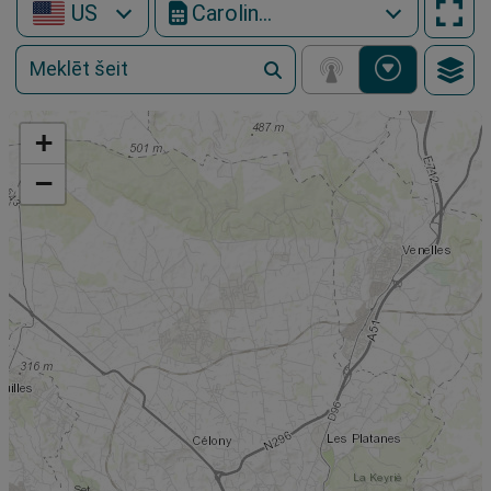
US
Carolina West Wireless
+
−