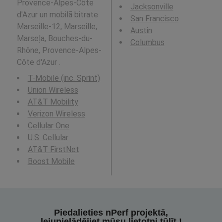
Provence-Alpes-Côte
Jacksonville
d'Azur un mobilā bitrate
San Francisco
Marseille-12, Marseille,
Austin
Marseļa, Bouches-du-
Columbus
Rhône, Provence-Alpes-
Côte d'Azur .
T-Mobile (inc. Sprint)
Union Wireless
AT&T Mobility
Verizon Wireless
Cellular One
U.S. Cellular
AT&T FirstNet
Boost Mobile
Piedalieties nPerf projektā,
lejupielādējiet mūsu lietotni tūlīt !