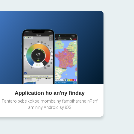
Application ho an'ny finday
Fantaro bebe kokoa momba ny fampiharana nPerf
amin'ny Android sy iOS