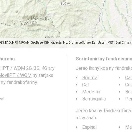
SGS, FAO, NPS, NRCAN, GeoBase, IGN, Kadaster NL, Ordnance Survey, Esri Japan, METI, Esri China 
aharaha
Sarintanin’ny fandraisana
vilPT / WOM 2G, 3G, 4G ary
Jereo ihany koa ny fandrak
MovilPT / WOM
ny tanjaka
Bogotá
Ca
y ny fandrakofan'ny
Cali
Cú
Medellín
Bu
vil
Barranquilla
Per
Jereo koa ny fandrakofana t
misy anao:
Espinal
Mar