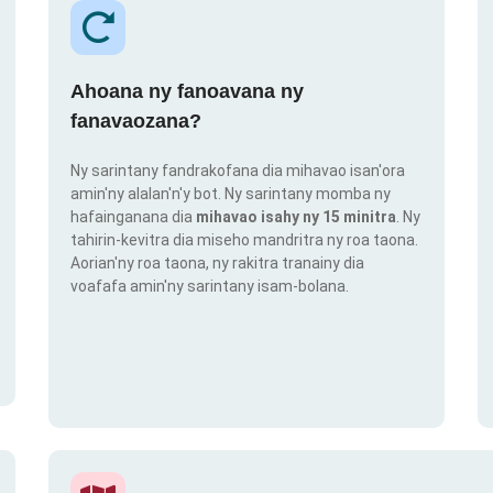
Ahoana ny fanoavana ny
fanavaozana?
Ny sarintany fandrakofana dia mihavao isan'ora
amin'ny alalan'n'y bot. Ny sarintany momba ny
hafainganana dia
mihavao isahy ny 15 minitra
. Ny
tahirin-kevitra dia miseho mandritra ny roa taona.
Aorian'ny roa taona, ny rakitra tranainy dia
voafafa amin'ny sarintany isam-bolana.