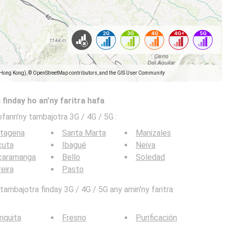
(Hong Kong), © OpenStreetMap contributors, and the GIS User Community
 finday ho an’ny faritra hafa
ofann'ny tambajotra 3G / 4G / 5G
:
rtagena
Santa Marta
Manizales
cuta
Ibagué
Neiva
caramanga
Bello
Soledad
eira
Pasto
ambajotra finday 3G / 4G / 5G any amin'ny faritra
iquita
Fresno
Purificación