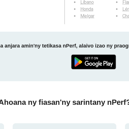
Líbano
Fl
Honda
Lér
Melgar
Cha
a anjara amin'ny tetikasa nPerf, alaivo izao ny prao
Ahoana ny fiasan'ny sarintany nPerf