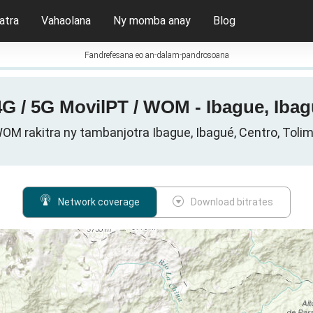
atra
Vahaolana
Ny momba anay
Blog
Fandrefesana eo an-dalam-pandrosoana
4G / 5G MovilPT / WOM - Ibague, Ibag
OM rakitra ny tambanjotra Ibague, Ibagué, Centro, Toli
Network coverage
Download bitrates