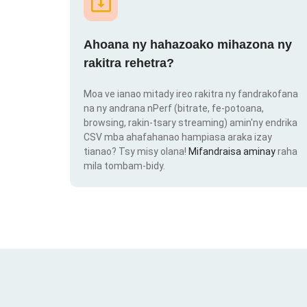
Ahoana ny hahazoako mihazona ny
rakitra rehetra?
Moa ve ianao mitady ireo rakitra ny fandrakofana
na ny andrana nPerf (bitrate, fe-potoana,
browsing, rakin-tsary streaming) amin'ny endrika
CSV mba ahafahanao hampiasa araka izay
tianao? Tsy misy olana!
Mifandraisa aminay
raha
mila tombam-bidy.