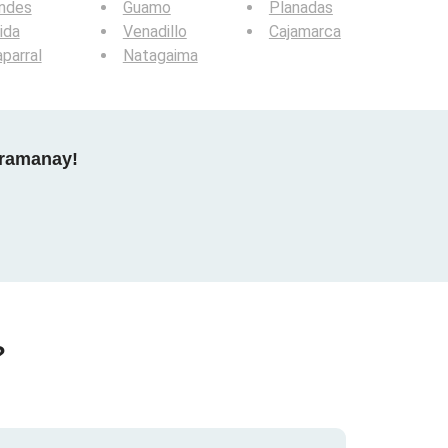
andes
Guamo
Planadas
ida
Venadillo
Cajamarca
parral
Natagaima
gramanay!
?