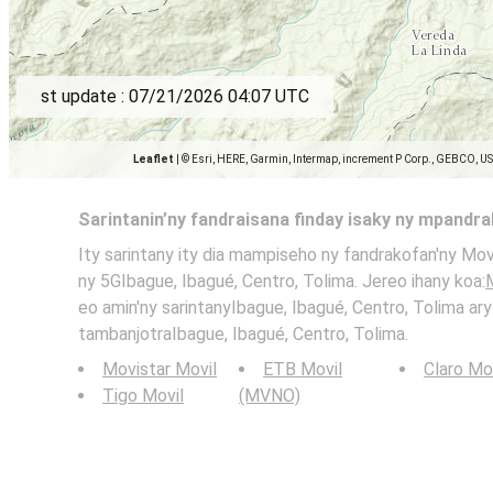
st update :
07/21/2026 04:07 UTC
Leaflet
|
© Esri, HERE, Garmin, Intermap, increment P Corp., GEBCO, U
Sarintanin’ny fandraisana finday isaky ny mpandr
Ity sarintany ity dia mampiseho ny fandrakofan'ny Mo
ny 5GIbague, Ibagué, Centro, Tolima. Jereo ihany koa:
eo amin'ny sarintanyIbague, Ibagué, Centro, Tolima ar
tambanjotraIbague, Ibagué, Centro, Tolima.
Movistar Movil
ETB Movil
Claro Mo
Tigo Movil
(MVNO)