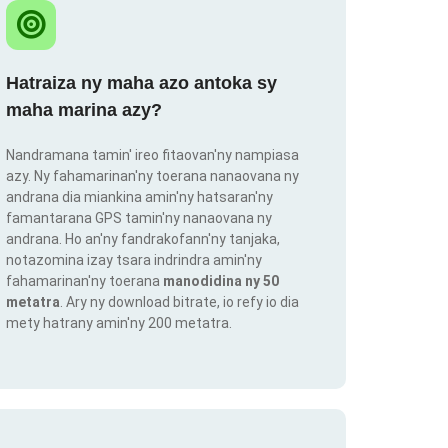
Hatraiza ny maha azo antoka sy
maha marina azy?
Nandramana tamin' ireo fitaovan'ny nampiasa
azy. Ny fahamarinan'ny toerana nanaovana ny
andrana dia miankina amin'ny hatsaran'ny
famantarana GPS tamin'ny nanaovana ny
andrana. Ho an'ny fandrakofann'ny tanjaka,
notazomina izay tsara indrindra amin'ny
fahamarinan'ny toerana
manodidina ny 50
metatra
. Ary ny download bitrate, io refy io dia
mety hatrany amin'ny 200 metatra.