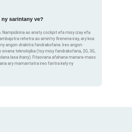
 ny sarintany ve?
ra. Nampidirina ao anaty cockpit efa misy izay efa
ambajotra rehetra ao amin'ny firenena iray, ary koa
ny angon-drakitra fandrakofana. Ireo angon-
o sivana teknolojika (tsy misy fandrakofana, 2G, 3G,
 volana lasa ihany). Fitaovana afahana manara-maso
ana ary mamantatra ireo faritra kely ny