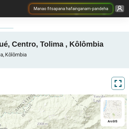
Manao fitsapana hafainganam-pandeha
ué, Centro, Tolima , Kôlômbia
ma, Kôlômbia
ArcGIS