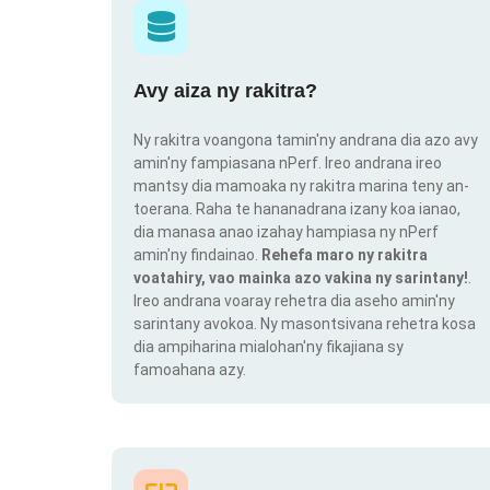
Avy aiza ny rakitra?
Ny rakitra voangona tamin'ny andrana dia azo avy
amin'ny fampiasana nPerf. Ireo andrana ireo
mantsy dia mamoaka ny rakitra marina teny an-
toerana. Raha te hananadrana izany koa ianao,
dia manasa anao izahay hampiasa ny nPerf
amin'ny findainao.
Rehefa maro ny rakitra
voatahiry, vao mainka azo vakina ny sarintany!
.
Ireo andrana voaray rehetra dia aseho amin'ny
sarintany avokoa. Ny masontsivana rehetra kosa
dia ampiharina mialohan'ny fikajiana sy
famoahana azy.