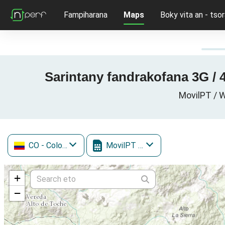
Fampiharana
Maps
Boky vita an - tsor
Sarintany fandrakofana 3G / 
MovilPT / W
CO
- Colombia
MovilPT / WOM
+
−