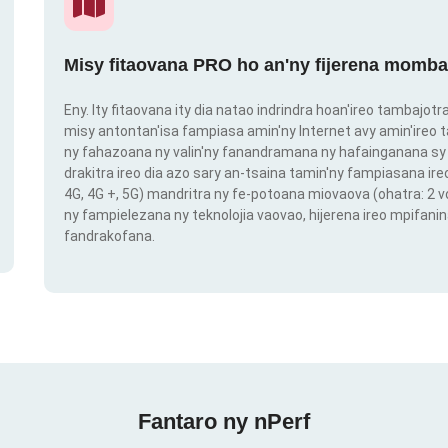
Misy fitaovana PRO ho an'ny fijerena momba
Eny. Ity fitaovana ity dia natao indrindra hoan'ireo tambajot
misy antontan'isa fampiasa amin'ny Internet avy amin'ireo t
ny fahazoana ny valin'ny fanandramana ny hafainganana sy 
drakitra ireo dia azo sary an-tsaina tamin'ny fampiasana ire
4G, 4G +, 5G) mandritra ny fe-potoana miovaova (ohatra: 2
ny fampielezana ny teknolojia vaovao, hijerena ireo mpifanin
fandrakofana.
Fantaro ny nPerf