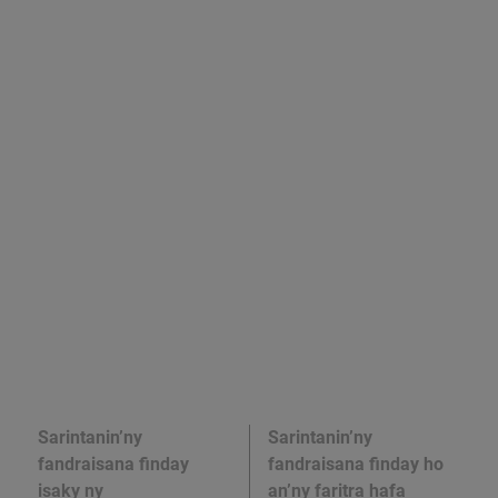
Sarintanin’ny
Sarintanin’ny
fandraisana finday
fandraisana finday ho
isaky ny
an’ny faritra hafa