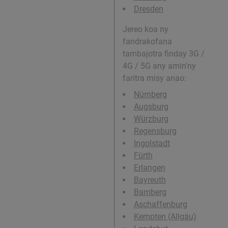
Dresden
Jereo koa ny
fandrakofana
tambajotra finday 3G /
4G / 5G any amin'ny
faritra misy anao:
Nürnberg
Augsburg
Würzburg
Regensburg
Ingolstadt
Fürth
Erlangen
Bayreuth
Bamberg
Aschaffenburg
Kempten (Allgäu)