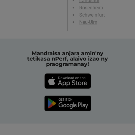
Landshut
Rosenheim
Schweinfurt
Neu-Ulm
Mandraisa anjara amin'ny
tetikasa nPerf, alaivo izao ny
praogramanay!