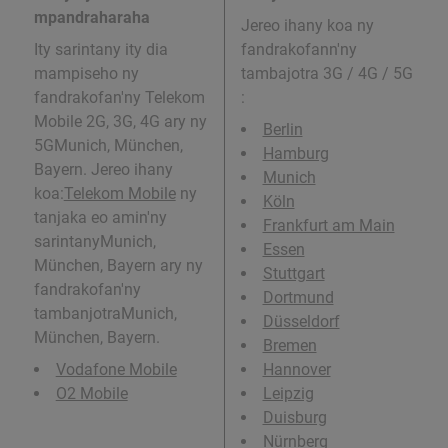
mpandraharaha
Jereo ihany koa ny
Ity sarintany ity dia
fandrakofann'ny
mampiseho ny
tambajotra 3G / 4G / 5G
fandrakofan'ny Telekom
:
Mobile 2G, 3G, 4G ary ny
Berlin
5GMunich, München,
Hamburg
Bayern. Jereo ihany
Munich
koa:
Telekom Mobile
ny
Köln
tanjaka eo amin'ny
Frankfurt am Main
sarintanyMunich,
Essen
München, Bayern ary ny
Stuttgart
fandrakofan'ny
Dortmund
tambanjotraMunich,
Düsseldorf
München, Bayern.
Bremen
Vodafone Mobile
Hannover
O2 Mobile
Leipzig
Duisburg
Nürnberg