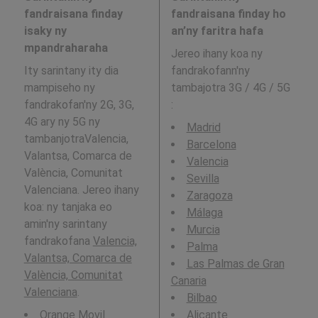
fandraisana finday
fandraisana finday ho
isaky ny
an’ny faritra hafa
mpandraharaha
Jereo ihany koa ny
Ity sarintany ity dia
fandrakofann'ny
mampiseho ny
tambajotra 3G / 4G / 5G
fandrakofan'ny 2G, 3G,
:
4G ary ny 5G ny
Madrid
tambanjotraValencia,
Barcelona
Valantsa, Comarca de
Valencia
València, Comunitat
Sevilla
Valenciana. Jereo ihany
Zaragoza
koa: ny tanjaka eo
Málaga
amin'ny sarintany
Murcia
fandrakofana
Valencia,
Palma
Valantsa, Comarca de
Las Palmas de Gran
València, Comunitat
Canaria
Valenciana
.
Bilbao
Orange Movil
Alicante