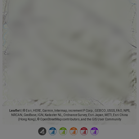
Leaflet
|
© Esri, HERE, Garmin, Intermap, increment P Corp., GEBCO, USGS, FAO, NPS,
NRCAN, GeoBase, IGN, Kadaster NL, Ordnance Survey, Esri Japan, METI, Esri China
(Hong Kong), © OpenStreetMap contributors, and the GIS User Community