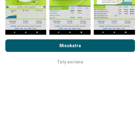
sarintany!
. Ireo andrana voaray rehetra dia aseho
amin'ny sarintany avokoa. Ny masontsivana rehetra
kosa dia ampiharina mialohan'ny fikajiana sy
famoahana azy.
Rehefa mijery ny nPerf.com ianao, dia manaiky ny
Privacy and
Cookies Usage Policy
ary ny andrana nPerf
End User License
Misokatra
Agreement
Taty aoriana
OK
Ahoana ny fanoavana ny
fanavaozana?
Ny sarintany fandrakofana dia mihavao isan'ora
amin'ny alalan'n'y bot. Ny sarintany momba ny
hafainganana dia
mihavao isahy ny 15 minitra
. Ny
tahirin-kevitra dia miseho mandritra ny roa taona.
Aorian'ny roa taona, ny rakitra tranainy dia voafafa
amin'ny sarintany isam-bolana.