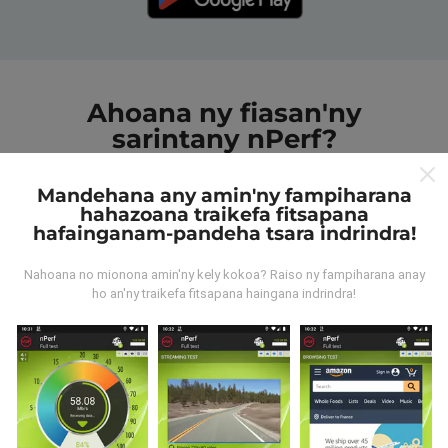
Ahoana ny fiasan'ny
sarintany nPerf?
Mandehana any amin'ny fampiharana
hahazoana traikefa fitsapana
hafainganam-pandeha tsara indrindra!
Nahoana no mionona amin'ny kely kokoa? Raiso ny fampiharana anay
Avy aiza ny rakitra?
ho an'ny traikefa fitsapana haingana indrindra!
Ny rakitra voangona tamin'ny andrana dia azo avy
amin'ny fampiasana nPerf. Ireo andrana ireo mantsy
dia mamoaka ny rakitra marina teny an-toerana. Raha
te hananadrana izany koa ianao, dia manasa anao
izahay hampiasa ny nPerf amin'ny findainao.
Rehefa
maro ny rakitra voatahiry, vao mainka azo vakina ny