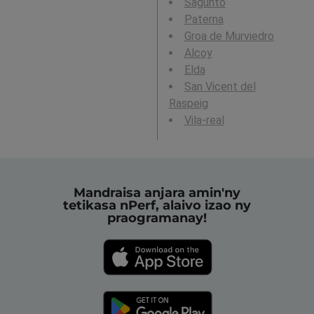
Sagunto
Paterna
Groa de Murviedro
Alcoy
Elda
San Vicent del
Raspeig
Vila-real
Mandraisa anjara amin'ny
tetikasa nPerf, alaivo izao ny
praogramanay!