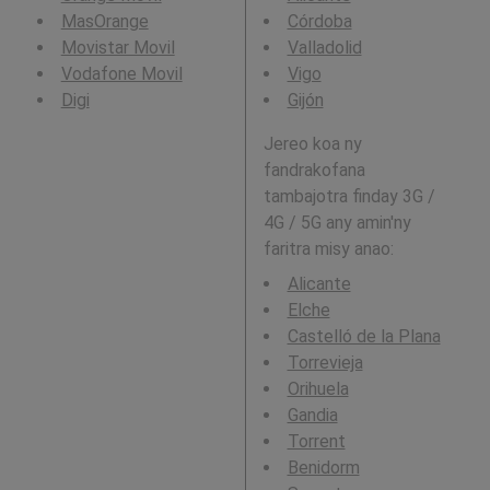
MasOrange
Córdoba
Movistar Movil
Valladolid
Vodafone Movil
Vigo
Digi
Gijón
Jereo koa ny
fandrakofana
tambajotra finday 3G /
4G / 5G any amin'ny
faritra misy anao:
Alicante
Elche
Castelló de la Plana
Torrevieja
Orihuela
Gandia
Torrent
Benidorm