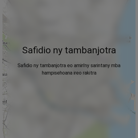
Safidio ny tambanjotra
Safidio ny tambanjotra eo amin'ny sarintany mba
hampisehoana ireo rakitra