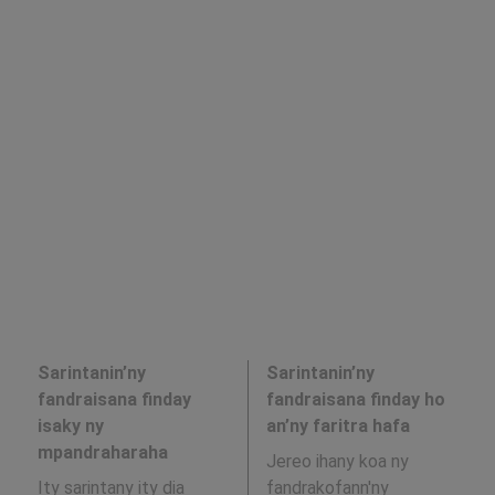
Sarintanin’ny
Sarintanin’ny
fandraisana finday
fandraisana finday ho
isaky ny
an’ny faritra hafa
mpandraharaha
Jereo ihany koa ny
Ity sarintany ity dia
fandrakofann'ny