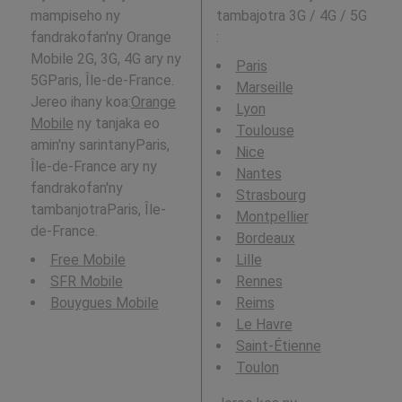
mampiseho ny
tambajotra 3G / 4G / 5G
fandrakofan'ny Orange
:
Mobile 2G, 3G, 4G ary ny
Paris
5GParis, Île-de-France.
Marseille
Jereo ihany koa:
Orange
Lyon
Mobile
ny tanjaka eo
Toulouse
amin'ny sarintanyParis,
Nice
Île-de-France ary ny
Nantes
fandrakofan'ny
Strasbourg
tambanjotraParis, Île-
Montpellier
de-France.
Bordeaux
Free Mobile
Lille
SFR Mobile
Rennes
Bouygues Mobile
Reims
Le Havre
Saint-Étienne
Toulon