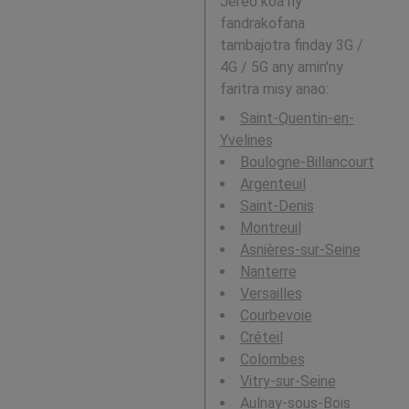
Jereo koa ny
fandrakofana
tambajotra finday 3G /
4G / 5G any amin'ny
faritra misy anao:
Saint-Quentin-en-
Yvelines
Boulogne-Billancourt
Argenteuil
Saint-Denis
Montreuil
Asnières-sur-Seine
Nanterre
Versailles
Courbevoie
Créteil
Colombes
Vitry-sur-Seine
Aulnay-sous-Bois