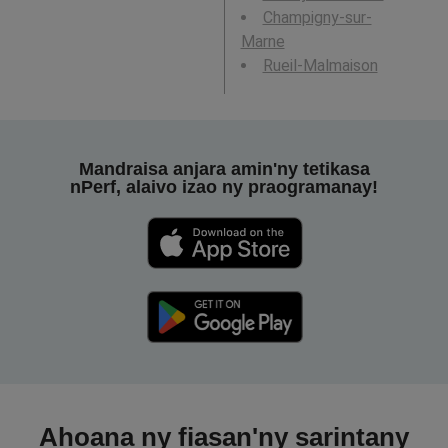
Champigny-sur-
Marne
Rueil-Malmaison
Mandraisa anjara amin'ny tetikasa
nPerf, alaivo izao ny praogramanay!
Ahoana ny fiasan'ny sarintany