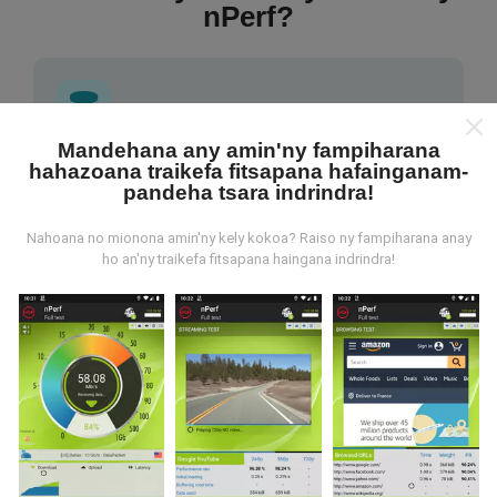
nPerf?
Mandehana any amin'ny fampiharana
hahazoana traikefa fitsapana hafainganam-
Avy aiza ny rakitra?
pandeha tsara indrindra!
Ny rakitra voangona tamin'ny andrana dia azo avy
Nahoana no mionona amin'ny kely kokoa? Raiso ny fampiharana anay
amin'ny fampiasana nPerf. Ireo andrana ireo mantsy
ho an'ny traikefa fitsapana haingana indrindra!
dia mamoaka ny rakitra marina teny an-toerana. Raha
te hananadrana izany koa ianao, dia manasa anao
izahay hampiasa ny nPerf amin'ny findainao.
Rehefa
maro ny rakitra voatahiry, vao mainka azo vakina ny
sarintany!
. Ireo andrana voaray rehetra dia aseho
amin'ny sarintany avokoa. Ny masontsivana rehetra
kosa dia ampiharina mialohan'ny fikajiana sy
famoahana azy.