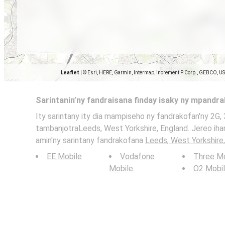
Leaflet
|
© Esri, HERE, Garmin, Intermap, increment P Corp., GEBCO, U
Sarintanin’ny fandraisana finday isaky ny mpandr
Ity sarintany ity dia mampiseho ny fandrakofan'ny 2G, 
tambanjotraLeeds, West Yorkshire, England. Jereo ihan
amin'ny sarintany fandrakofana
Leeds, West Yorkshire
EE Mobile
Vodafone
Three Mo
Mobile
O2 Mobi