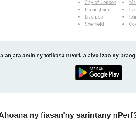
City of London
Ma
Birmingham
Lei
Liverpool
Isl
Sheffield
Co
a anjara amin'ny tetikasa nPerf, alaivo izao ny prao
Ahoana ny fiasan'ny sarintany nPerf