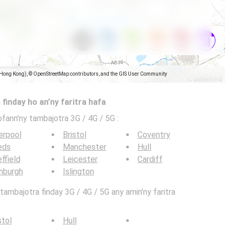
(Hong Kong), © OpenStreetMap contributors, and the GIS User Community
 finday ho an’ny faritra hafa
ofann'ny tambajotra 3G / 4G / 5G
:
erpool
Bristol
Coventry
eds
Manchester
Hull
ffield
Leicester
Cardiff
nburgh
Islington
ambajotra finday 3G / 4G / 5G any amin'ny faritra
stol
Hull