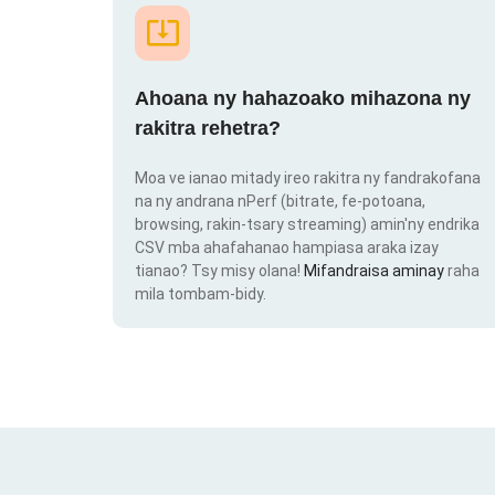
Ahoana ny hahazoako mihazona ny
rakitra rehetra?
Moa ve ianao mitady ireo rakitra ny fandrakofana
na ny andrana nPerf (bitrate, fe-potoana,
browsing, rakin-tsary streaming) amin'ny endrika
CSV mba ahafahanao hampiasa araka izay
tianao? Tsy misy olana!
Mifandraisa aminay
raha
mila tombam-bidy.