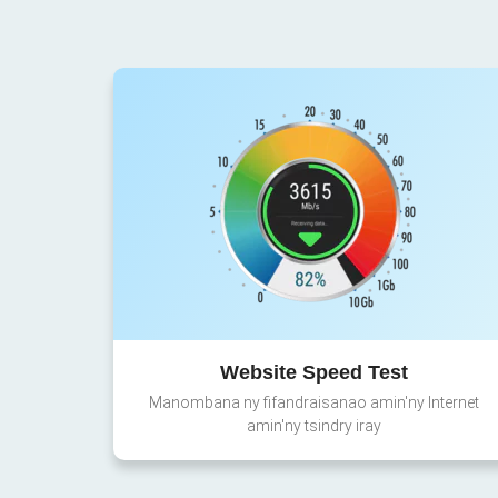
Website Speed Test
Manombana ny fifandraisanao amin'ny Internet
amin'ny tsindry iray