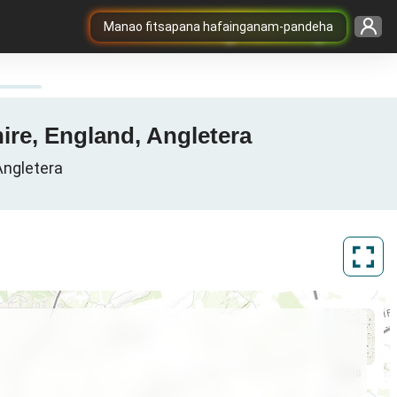
Manao fitsapana hafainganam-pandeha
ire, England, Angletera
Angletera
ArcGIS