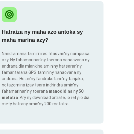
Hatraiza ny maha azo antoka sy
maha marina azy?
Nandramana tamin' ireo fitaovan'ny nampiasa
azy. Ny fahamarinan'ny toerana nanaovana ny
andrana dia miankina amin'ny hatsaran'ny
famantarana GPS tamin'ny nanaovana ny
andrana. Ho an'ny fandrakofann'ny tanjaka,
notazomina izay tsara indrindra amin'ny
fahamarinan'ny toerana
manodidina ny 50
metatra
. Ary ny download bitrate, io refy io dia
mety hatrany amin'ny 200 metatra.