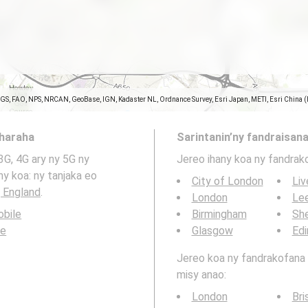
SGS, FAO, NPS, NRCAN, GeoBase, IGN, Kadaster NL, Ordnance Survey, Esri Japan, METI, Esri China 
aharaha
Sarintanin’ny fandraisana
3G, 4G ary ny 5G ny
Jereo ihany koa ny fandrak
y koa: ny tanjaka eo
City of London
Liv
, England
.
London
Le
bile
Birmingham
She
le
Glasgow
Edi
Jereo koa ny fandrakofana t
misy anao:
London
Bri