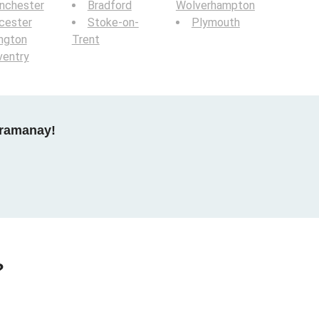
nchester
Bradford
Wolverhampton
cester
Stoke-on-
Plymouth
ington
Trent
ventry
gramanay!
?