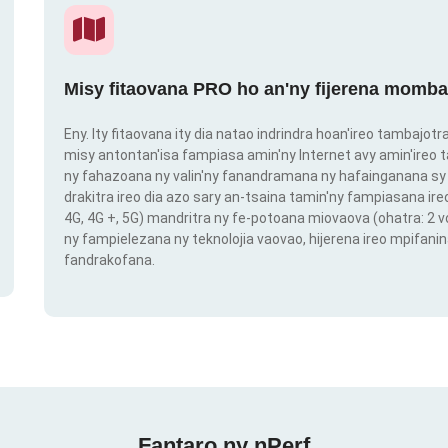
Misy fitaovana PRO ho an'ny fijerena momba
Eny. Ity fitaovana ity dia natao indrindra hoan'ireo tambajot
misy antontan'isa fampiasa amin'ny Internet avy amin'ireo t
ny fahazoana ny valin'ny fanandramana ny hafainganana sy 
drakitra ireo dia azo sary an-tsaina tamin'ny fampiasana ire
4G, 4G +, 5G) mandritra ny fe-potoana miovaova (ohatra: 2
ny fampielezana ny teknolojia vaovao, hijerena ireo mpifanin
fandrakofana.
Fantaro ny nPerf