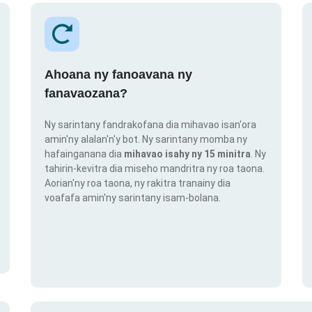
Ahoana ny fanoavana ny
fanavaozana?
Ny sarintany fandrakofana dia mihavao isan'ora
amin'ny alalan'n'y bot. Ny sarintany momba ny
hafainganana dia
mihavao isahy ny 15 minitra
. Ny
tahirin-kevitra dia miseho mandritra ny roa taona.
Aorian'ny roa taona, ny rakitra tranainy dia
voafafa amin'ny sarintany isam-bolana.