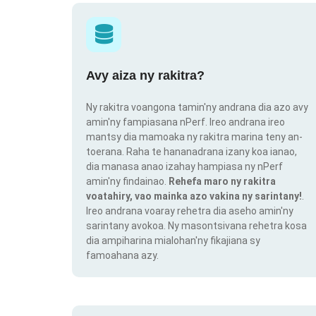
Avy aiza ny rakitra?
Ny rakitra voangona tamin'ny andrana dia azo avy
amin'ny fampiasana nPerf. Ireo andrana ireo
mantsy dia mamoaka ny rakitra marina teny an-
toerana. Raha te hananadrana izany koa ianao,
dia manasa anao izahay hampiasa ny nPerf
amin'ny findainao.
Rehefa maro ny rakitra
voatahiry, vao mainka azo vakina ny sarintany!
.
Ireo andrana voaray rehetra dia aseho amin'ny
sarintany avokoa. Ny masontsivana rehetra kosa
dia ampiharina mialohan'ny fikajiana sy
famoahana azy.