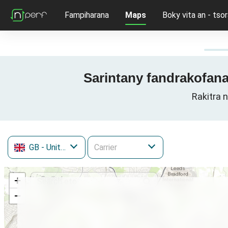
Fampiharana
Maps
Boky vita an - tsor
Sarintany fandrakofana
Rakitra 
GB
- United Kingdom
+
−