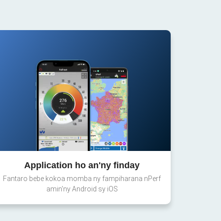
Application ho an'ny finday
Fantaro bebe kokoa momba ny fampiharana nPerf
amin'ny Android sy iOS