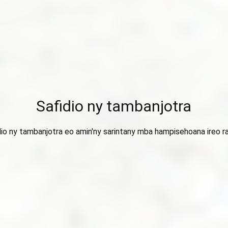
Safidio ny tambanjotra
dio ny tambanjotra eo amin'ny sarintany mba hampisehoana ireo ra