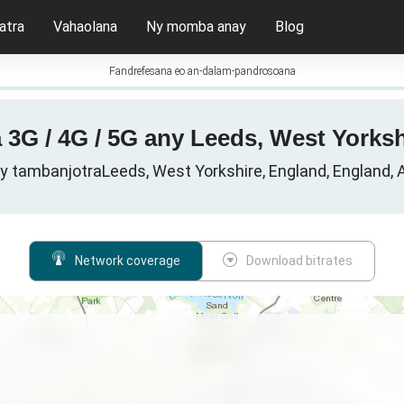
atra
Vahaolana
Ny momba anay
Blog
Fandrefesana eo an-dalam-pandrosoana
 3G / 4G / 5G any Leeds, West Yorksh
ny tambanjotraLeeds, West Yorkshire, England, England, 
Network coverage
Download bitrates