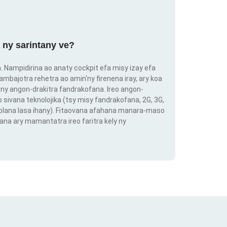
 ny sarintany ve?
ra. Nampidirina ao anaty cockpit efa misy izay efa
ambajotra rehetra ao amin'ny firenena iray, ary koa
ny angon-drakitra fandrakofana. Ireo angon-
o sivana teknolojika (tsy misy fandrakofana, 2G, 3G,
 volana lasa ihany). Fitaovana afahana manara-maso
ana ary mamantatra ireo faritra kely ny