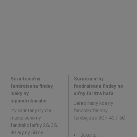
Sarintanin’ny
Sarintanin’ny
fandraisana finday
fandraisana finday ho
isaky ny
an’ny faritra hafa
mpandraharaha
Jereo ihany koa ny
Ity sarintany ity dia
fandrakofann'ny
mampiseho ny
tambajotra 3G / 4G / 5G
fandrakofan'ny 2G, 3G,
:
4G ary ny 5G ny
Jakarta