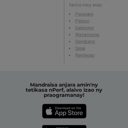
faritra misy anao:
Parepare
Palopo
Galesong
Watampone
Sengkang
Sinjai
Rantepao
Mandraisa anjara amin'ny
tetikasa nPerf, alaivo izao ny
praogramanay!