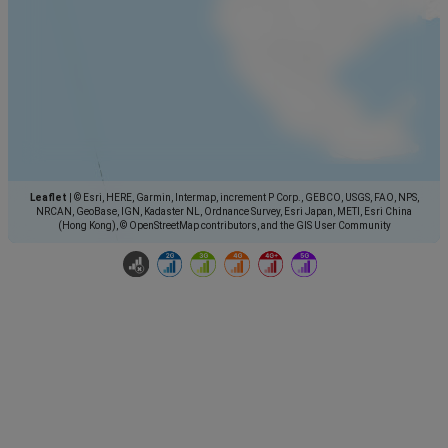
Leaflet
|
© Esri, HERE, Garmin, Intermap, increment P Corp., GEBCO, USGS, FAO, NPS,
NRCAN, GeoBase, IGN, Kadaster NL, Ordnance Survey, Esri Japan, METI, Esri China
(Hong Kong), © OpenStreetMap contributors, and the GIS User Community