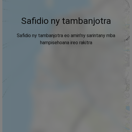
Safidio ny tambanjotra
Safidio ny tambanjotra eo amin'ny sarintany mba
hampisehoana ireo rakitra