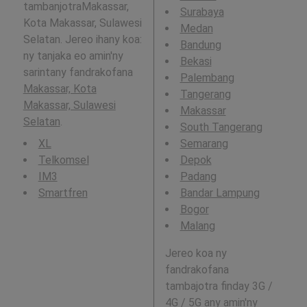
tambanjotraMakassar,
Surabaya
Kota Makassar, Sulawesi
Medan
Selatan. Jereo ihany koa:
Bandung
ny tanjaka eo amin'ny
Bekasi
sarintany fandrakofana
Palembang
Makassar, Kota
Tangerang
Makassar, Sulawesi
Makassar
Selatan
.
South Tangerang
XL
Semarang
Telkomsel
Depok
IM3
Padang
Smartfren
Bandar Lampung
Bogor
Malang
Jereo koa ny
fandrakofana
tambajotra finday 3G /
4G / 5G any amin'ny