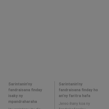
Sarintanin’ny
Sarintanin’ny
fandraisana finday
fandraisana finday ho
isaky ny
an’ny faritra hafa
mpandraharaha
Jereo ihany koa ny