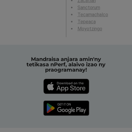
Zacatlán
Sanctorum
Tecamachalco
Tepeaca
Moyotzingo
Mandraisa anjara amin'ny
tetikasa nPerf, alaivo izao ny
praogramanay!