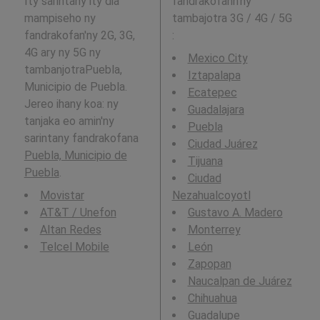
Ity sarintany ity dia
fandrakofann'ny
mampiseho ny
tambajotra 3G / 4G / 5G
fandrakofan'ny 2G, 3G,
:
4G ary ny 5G ny
Mexico City
tambanjotraPuebla,
Iztapalapa
Municipio de Puebla.
Ecatepec
Jereo ihany koa: ny
Guadalajara
tanjaka eo amin'ny
Puebla
sarintany fandrakofana
Ciudad Juárez
Puebla, Municipio de
Tijuana
Puebla
.
Ciudad
Movistar
Nezahualcoyotl
AT&T / Unefon
Gustavo A. Madero
Altan Redes
Monterrey
Telcel Mobile
León
Zapopan
Naucalpan de Juárez
Chihuahua
Guadalupe