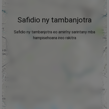
Safidio ny tambanjotra
Safidio ny tambanjotra eo amin'ny sarintany mba
hampisehoana ireo rakitra