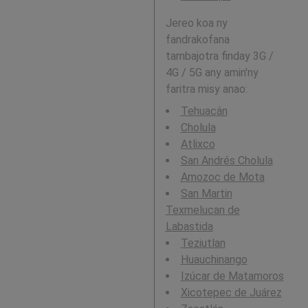
Jereo koa ny
fandrakofana
tambajotra finday 3G /
4G / 5G any amin'ny
faritra misy anao:
Tehuacán
Cholula
Atlixco
San Andrés Cholula
Amozoc de Mota
San Martin
Texmelucan de
Labastida
Teziutlan
Huauchinango
Izúcar de Matamoros
Xicotepec de Juárez