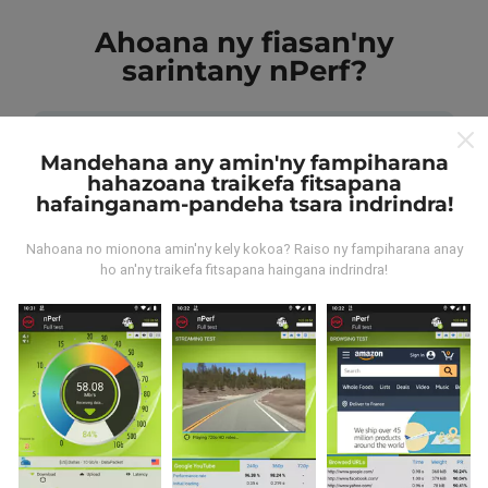
Ahoana ny fiasan'ny
sarintany nPerf?
Mandehana any amin'ny fampiharana
hahazoana traikefa fitsapana
hafainganam-pandeha tsara indrindra!
Avy aiza ny rakitra?
Nahoana no mionona amin'ny kely kokoa? Raiso ny fampiharana anay
ho an'ny traikefa fitsapana haingana indrindra!
Ny rakitra voangona tamin'ny andrana dia azo avy
amin'ny fampiasana nPerf. Ireo andrana ireo mantsy
dia mamoaka ny rakitra marina teny an-toerana. Raha
te hananadrana izany koa ianao, dia manasa anao
izahay hampiasa ny nPerf amin'ny findainao.
Rehefa
maro ny rakitra voatahiry, vao mainka azo vakina ny
sarintany!
. Ireo andrana voaray rehetra dia aseho
amin'ny sarintany avokoa. Ny masontsivana rehetra
kosa dia ampiharina mialohan'ny fikajiana sy
famoahana azy.