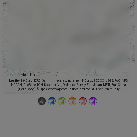
Leaflet
|
© Esri, HERE, Garmin, Intermap, increment P Corp., GEBCO, USGS, FAO, NPS,
NRCAN, GeoBase, IGN, Kadaster NL, Ordnance Survey, Esri Japan, METI, Esri China
(Hong Kong), © OpenStreetMap contributors, and the GIS User Community