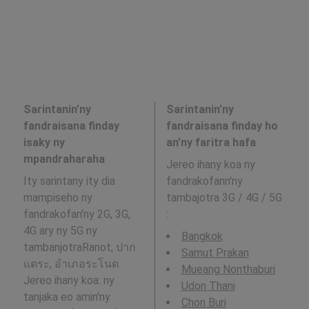
Sarintanin’ny
Sarintanin’ny
fandraisana finday
fandraisana finday ho
isaky ny
an’ny faritra hafa
mpandraharaha
Jereo ihany koa ny
Ity sarintany ity dia
fandrakofann'ny
mampiseho ny
tambajotra 3G / 4G / 5G
fandrakofan'ny 2G, 3G,
:
4G ary ny 5G ny
Bangkok
tambanjotraRanot, ปาก
Samut Prakan
แตระ, อำเภอระโนด.
Mueang Nonthaburi
Jereo ihany koa: ny
Udon Thani
tanjaka eo amin'ny
Chon Buri