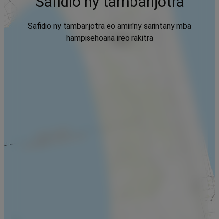
Safidio ny tambanjotra
Safidio ny tambanjotra eo amin'ny sarintany mba
hampisehoana ireo rakitra