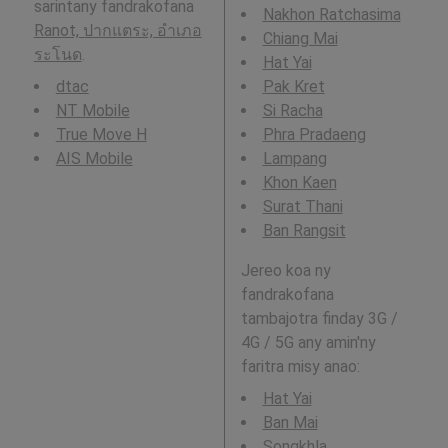
sarintany fandrakofana
Nakhon Ratchasima
Ranot, ปากแตระ, อำเภอ
Chiang Mai
ระโนด
.
Hat Yai
dtac
Pak Kret
NT Mobile
Si Racha
True Move H
Phra Pradaeng
AIS Mobile
Lampang
Khon Kaen
Surat Thani
Ban Rangsit
Jereo koa ny
fandrakofana
tambajotra finday 3G /
4G / 5G any amin'ny
faritra misy anao:
Hat Yai
Ban Mai
Songkhla