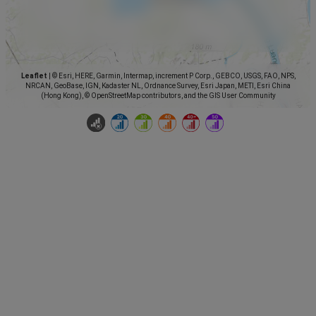
Leaflet
|
© Esri, HERE, Garmin, Intermap, increment P Corp., GEBCO, USGS, FAO, NPS,
NRCAN, GeoBase, IGN, Kadaster NL, Ordnance Survey, Esri Japan, METI, Esri China
(Hong Kong), © OpenStreetMap contributors, and the GIS User Community