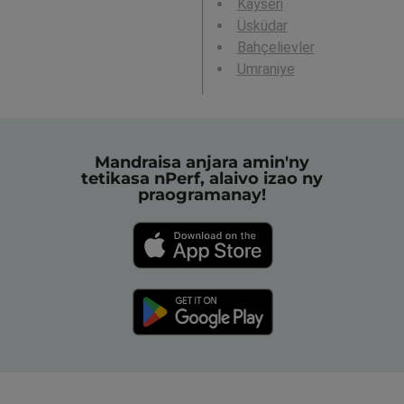
Kayseri
Üsküdar
Bahçelievler
Umraniye
Mandraisa anjara amin'ny
tetikasa nPerf, alaivo izao ny
praogramanay!