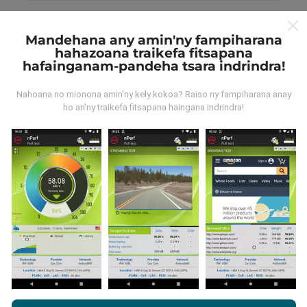
Mandehana any amin'ny fampiharana
hahazoana traikefa fitsapana
hafainganam-pandeha tsara indrindra!
Ahoana ny fanoavana ny
Nahoana no mionona amin'ny kely kokoa? Raiso ny fampiharana anay
fanavaozana?
ho an'ny traikefa fitsapana haingana indrindra!
Ny sarintany fandrakofana dia mihavao isan'ora
amin'ny alalan'n'y bot. Ny sarintany momba ny
hafainganana dia
mihavao isahy ny 15 minitra
. Ny
tahirin-kevitra dia miseho mandritra ny roa taona.
Aorian'ny roa taona, ny rakitra tranainy dia voafafa
amin'ny sarintany isam-bolana.
Rehefa mijery ny nPerf.com ianao, dia manaiky ny
Privacy and