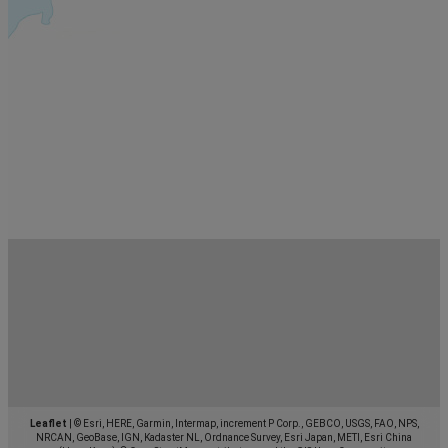
Leaflet
|
© Esri, HERE, Garmin, Intermap, increment P Corp., GEBCO, USGS, FAO, NPS,
NRCAN, GeoBase, IGN, Kadaster NL, Ordnance Survey, Esri Japan, METI, Esri China