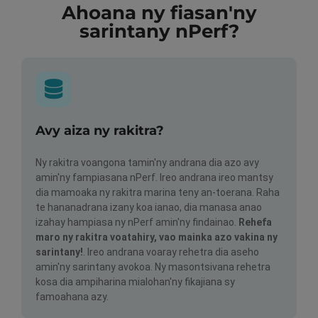
Ahoana ny fiasan'ny
sarintany nPerf?
Avy aiza ny rakitra?
Ny rakitra voangona tamin'ny andrana dia azo avy
amin'ny fampiasana nPerf. Ireo andrana ireo mantsy
dia mamoaka ny rakitra marina teny an-toerana. Raha
te hananadrana izany koa ianao, dia manasa anao
izahay hampiasa ny nPerf amin'ny findainao.
Rehefa
maro ny rakitra voatahiry, vao mainka azo vakina ny
sarintany!
. Ireo andrana voaray rehetra dia aseho
amin'ny sarintany avokoa. Ny masontsivana rehetra
kosa dia ampiharina mialohan'ny fikajiana sy
famoahana azy.