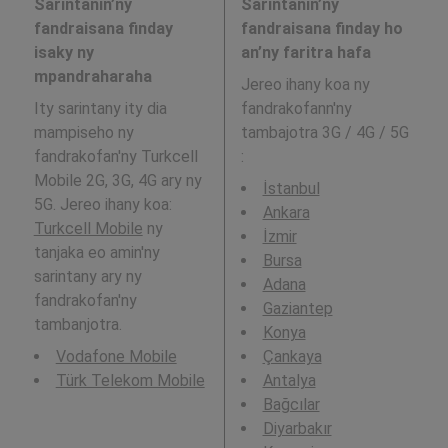
Sarintanin’ny
Sarintanin’ny
fandraisana finday
fandraisana finday ho
isaky ny
an’ny faritra hafa
mpandraharaha
Jereo ihany koa ny
Ity sarintany ity dia
fandrakofann'ny
mampiseho ny
tambajotra 3G / 4G / 5G
fandrakofan'ny Turkcell
:
Mobile 2G, 3G, 4G ary ny
İstanbul
5G. Jereo ihany koa:
Ankara
Turkcell Mobile
ny
İzmir
tanjaka eo amin'ny
Bursa
sarintany ary ny
Adana
fandrakofan'ny
Gaziantep
tambanjotra.
Konya
Vodafone Mobile
Çankaya
Türk Telekom Mobile
Antalya
Bağcılar
Diyarbakır