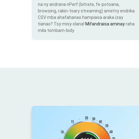
na ny andrana nPerf (bitrate, fe-potoana,
browsing, rakin-tsary streaming) amin'ny endrika
CSV mba ahafahanao hampiasa araka izay
tianao? Tsy misy olana!
Mifandraisa aminay
raha
mila tombam-bidy.