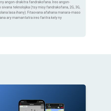
ny angon-drakitra fandrakofana. Ireo angon-
o sivana teknolojika (tsy misy fandrakofana, 2G, 3G,
 volana lasa ihany). Fitaovana afahana manara-maso
ana ary mamantatra ireo faritra kely ny