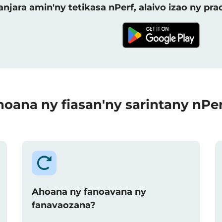
njara amin'ny tetikasa nPerf, alaivo izao ny p
oana ny fiasan'ny sarintany nPe
Ahoana ny fanoavana ny
fanavaozana?