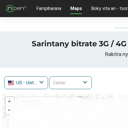
Fampiharana
Maps
Boky vita an - tsor
US
- United States
+
−