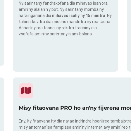
Ny sarintany fandrakofana dia mihavao isan'ora
amin'ny alalan'n'y bot. Ny sarintany momba ny
hafainganana dia
mihavao isahy ny 15 minitra
. Ny
tahirin-kevitra dia miseho mandritra ny roa taona.
Aorian'ny roa taona, ny rakitra tranainy dia
voafafa amin'ny sarintany isam-bolana.
Misy fitaovana PRO ho an'ny fijerena mo
Eny. Ity fitaovana ity dia natao indrindra hoan'ireo tambajot
misy antontan'isa fampiasa amin'ny Internet avy amin'ireo t