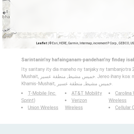
Leaflet
|
© Esri, HERE, Garmin, Intermap, increment P Corp., GEBCO, U
Sarintanin’ny hafainganam-pandehan’ny finday is
Ity saritany ity dia maneho ny tanjaky ny tambanjotra 
Mushait, خميس مشيط, منطقة عسير. Jereo ihany koa: ny sarintany fandrakofana
Khamis-Mushait, خميس مشيط, منطقة عسير.
T-Mobile (inc.
AT&T Mobility
Carolina
Sprint)
Verizon
Wireless
Union Wireless
Wireless
Cellular