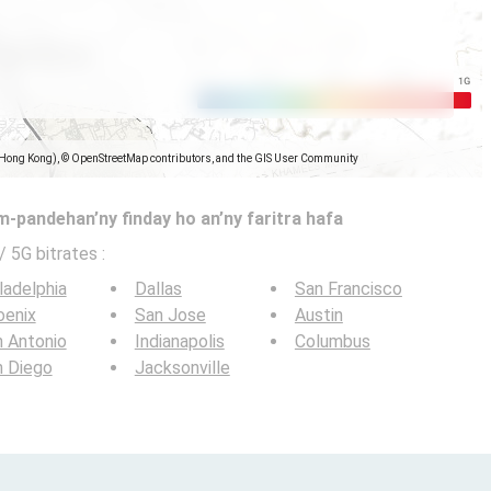
(Hong Kong), © OpenStreetMap contributors, and the GIS User Community
-pandehan’ny finday ho an’ny faritra hafa
 / 5G bitrates
:
ladelphia
Dallas
San Francisco
oenix
San Jose
Austin
 Antonio
Indianapolis
Columbus
n Diego
Jacksonville