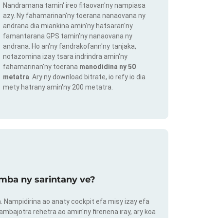
Nandramana tamin' ireo fitaovan'ny nampiasa
azy. Ny fahamarinan'ny toerana nanaovana ny
andrana dia miankina amin'ny hatsaran'ny
famantarana GPS tamin'ny nanaovana ny
andrana. Ho an'ny fandrakofann'ny tanjaka,
notazomina izay tsara indrindra amin'ny
fahamarinan'ny toerana
manodidina ny 50
metatra
. Ary ny download bitrate, io refy io dia
mety hatrany amin'ny 200 metatra.
mba ny sarintany ve?
ra. Nampidirina ao anaty cockpit efa misy izay efa
ambajotra rehetra ao amin'ny firenena iray, ary koa