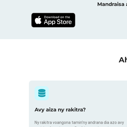
Mandraisa a
Ah
Avy aiza ny rakitra?
Ny rakitra voangona tamin'ny andrana dia azo avy