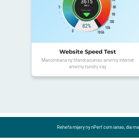
Website Speed Test
Manombana ny fifandraisanao amin'ny Internet
amin'ny tsindry iray
Rehefa mijery ny nPerf.com ianao, dia m