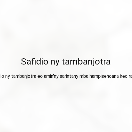
Safidio ny tambanjotra
dio ny tambanjotra eo amin'ny sarintany mba hampisehoana ireo ra