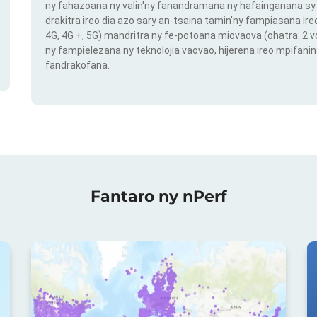
ny fahazoana ny valin'ny fanandramana ny hafainganana sy 
drakitra ireo dia azo sary an-tsaina tamin'ny fampiasana ire
4G, 4G +, 5G) mandritra ny fe-potoana miovaova (ohatra: 2
ny fampielezana ny teknolojia vaovao, hijerena ireo mpifanin
fandrakofana.
Fantaro ny nPerf