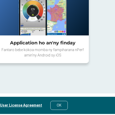
Application ho an'ny finday
Fantaro bebe kokoa momba ny fampiharana nPerf
amin'ny Android sy iOS
 User License Agreement
OK