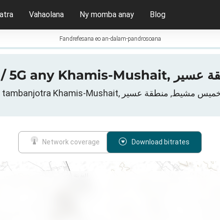
atra
Vahaolana
Ny momba anay
Blog
Fandrefesana eo an-dalam-pandrosoana
Network coverage
Download bitrates