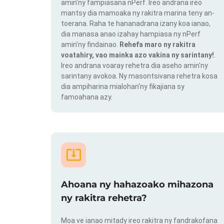
amin'ny fampiasana nPerf. Ireo andrana ireo
mantsy dia mamoaka ny rakitra marina teny an-
toerana. Raha te hananadrana izany koa ianao,
dia manasa anao izahay hampiasa ny nPerf
amin'ny findainao.
Rehefa maro ny rakitra
voatahiry, vao mainka azo vakina ny sarintany!
.
Ireo andrana voaray rehetra dia aseho amin'ny
sarintany avokoa. Ny masontsivana rehetra kosa
dia ampiharina mialohan'ny fikajiana sy
famoahana azy.
Ahoana ny hahazoako mihazona
ny rakitra rehetra?
Moa ve ianao mitady ireo rakitra ny fandrakofana