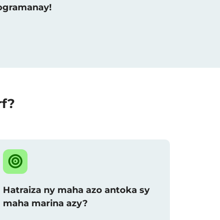
raogramanay!
rf?
Hatraiza ny maha azo antoka sy
maha marina azy?