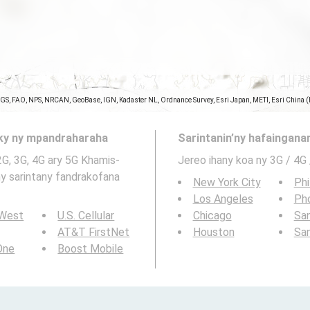
SGS, FAO, NPS, NRCAN, GeoBase, IGN, Kadaster NL, Ordnance Survey, Esri Japan, METI, Esri China 
aky ny mpandraharaha
Sarintanin’ny hafainganam
2G, 3G, 4G ary 5G Khamis-
Jereo ihany koa ny 3G / 4G
New York City
Phi
Los Angeles
Ph
 West
U.S. Cellular
Chicago
San
AT&T FirstNet
Houston
Sa
 One
Boost Mobile