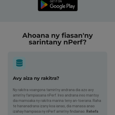
Ahoana ny fiasan'ny
sarintany nPerf?
Avy aiza ny rakitra?
Ny rakitra voangona tamin'ny andrana dia azo avy
amin'ny fampiasana nPerf. Ireo andrana ireo mantsy
dia mamoaka ny rakitra marina teny an-toerana. Raha
te hananadrana izany koa ianao, dia manasa anao
izahay hampiasa ny nPerf amin'ny findainao.
Rehefa