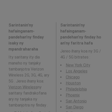
Sarintanin’ny
Sarintanin’ny
hafainganam-
hafainganam-
pandehan’ny finday
pandehan’ny finday ho
isaky ny
an’ny faritra hafa
mpandraharaha
Jereo ihany koa ny 3G /
Ity saritany ity dia
4G / 5G bitrates
:
maneho ny tanjaky
New York City
tambanjotra Verizon
Los Angeles
Wireless 2G, 3G, 4G, ary
Chicago
5G . Jereo ihany koa:
Houston
Verizon Wireless
ny
Philadelphia
saritany fandrakofana
Phoenix
ary ny tanjaka ny
San Antonio
tambanjotra ny finday .
San Diego