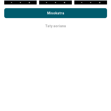
Rehefa mijery ny nPerf.com ianao, dia manaiky ny
Privacy and
Cookies Usage Policy
ary ny andrana nPerf
End User License
Misokatra
Agreement
Taty aoriana
OK
Hatraiza ny maha azo antoka sy
maha marina azy?
Nandramana tamin' ireo fitaovan'ny nampiasa azy. Ny
fahamarinan'ny toerana nanaovana ny andrana dia
miankina amin'ny hatsaran'ny famantarana GPS
tamin'ny nanaovana ny andrana. Ho an'ny
fandrakofann'ny tanjaka, notazomina izay tsara
indrindra amin'ny fahamarinan'ny toerana
manodidina
ny 50 metatra
. Ary ny download bitrate, io refy io dia
mety hatrany amin'ny 200 metatra.