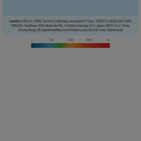
Leaflet
|
© Esri, HERE, Garmin, Intermap, increment P Corp., GEBCO, USGS, FAO, NPS,
NRCAN, GeoBase, IGN, Kadaster NL, Ordnance Survey, Esri Japan, METI, Esri China
(Hong Kong), © OpenStreetMap contributors, and the GIS User Community