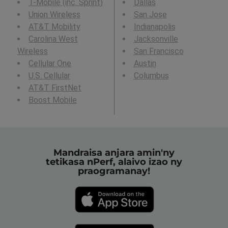
T-Mobile (inc. Sprint)
Dallas
Union Wireless
San Jose
AT&T Mobility
Indianapolis
Carolina West
Jacksonville
Wireless
San Francisco
Cellular One
Austin
U.S. Cellular
Columbus
AT&T FirstNet
Boost Mobile
Mandraisa anjara amin'ny
tetikasa nPerf, alaivo izao ny
praogramanay!