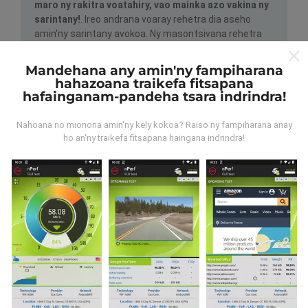
maro ny rakitra voatahiry, vao mainka azo vakina ny
sarintany!
. Ireo andrana voaray rehetra dia aseho
amin'ny sarintany avokoa. Ny masontsivana rehetra
kosa dia ampiharina mialohan'ny fikajiana sy
famoahana azy.
Mandehana any amin'ny fampiharana
hahazoana traikefa fitsapana
hafainganam-pandeha tsara indrindra!
Nahoana no mionona amin'ny kely kokoa? Raiso ny fampiharana anay
ho an'ny traikefa fitsapana haingana indrindra!
Ahoana ny fanoavana ny
fanavaozana?
Ny sarintany fandrakofana dia mihavao isan'ora
amin'ny alalan'n'y bot. Ny sarintany momba ny
hafainganana dia
mihavao isahy ny 15 minitra
. Ny
tahirin-kevitra dia miseho mandritra ny roa taona.
Aorian'ny roa taona, ny rakitra tranainy dia voafafa
amin'ny sarintany isam-bolana.